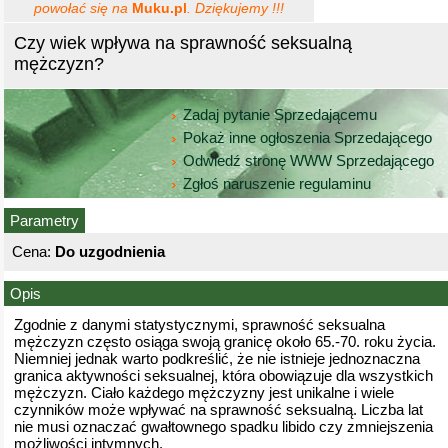
powołać się na
Muku.pl
. Dziękujemy !!!
Czy wiek wpływa na sprawność seksualną
mężczyzn?
Zadaj pytanie Sprzedającemu
Pokaż inne ogłoszenia Sprzedającego
Odwiedź stronę WWW Sprzedającego
Zgłoś naruszenie regulaminu
Parametry
Cena:
Do uzgodnienia
Opis
Zgodnie z danymi statystycznymi, sprawność seksualna
mężczyzn często osiąga swoją granicę około 65.-70. roku życia.
Niemniej jednak warto podkreślić, że nie istnieje jednoznaczna
granica aktywności seksualnej, która obowiązuje dla wszystkich
mężczyzn. Ciało każdego mężczyzny jest unikalne i wiele
czynników może wpływać na sprawność seksualną. Liczba lat
nie musi oznaczać gwałtownego spadku libido czy zmniejszenia
możliwości intymnych.