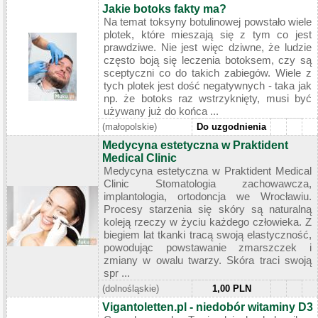
Jakie botoks fakty ma?
Na temat toksyny botulinowej powstało wiele
plotek, które mieszają się z tym co jest
prawdziwe. Nie jest więc dziwne, że ludzie
często boją się leczenia botoksem, czy są
sceptyczni co do takich zabiegów. Wiele z
tych plotek jest dość negatywnych - taka jak
np. że botoks raz wstrzyknięty, musi być
używany już do końca ...
(małopolskie)
Do uzgodnienia
Medycyna estetyczna w Praktident
Medical Clinic
Medycyna estetyczna w Praktident Medical
Clinic Stomatologia zachowawcza,
implantologia, ortodoncja we Wrocławiu.
Procesy starzenia się skóry są naturalną
koleją rzeczy w życiu każdego człowieka. Z
biegiem lat tkanki tracą swoją elastyczność,
powodując powstawanie zmarszczek i
zmiany w owalu twarzy. Skóra traci swoją
spr ...
(dolnośląskie)
1,00 PLN
Vigantoletten.pl - niedobór witaminy D3