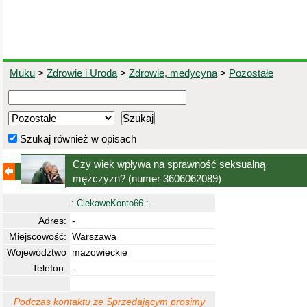
Muku
>
Zdrowie i Uroda
>
Zdrowie, medycyna
>
Pozostałe
Szukaj również w opisach
Czy wiek wpływa na sprawność seksualną
mężczyzn?
(numer 3606062089)
.: CiekaweKonto66 :.
Adres:
-
Miejscowość:
Warszawa
Województwo
mazowieckie
Telefon:
-
Podczas kontaktu ze Sprzedającym prosimy