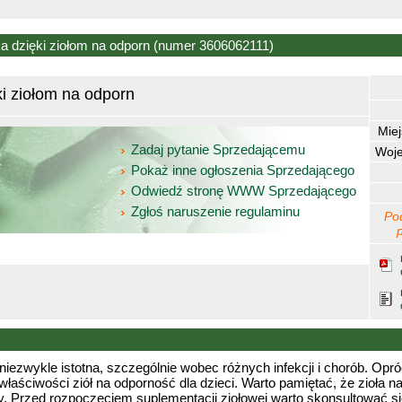
a dzięki ziołom na odporn
(numer 3606062111)
ki ziołom na odporn
Mie
Zadaj pytanie Sprzedającemu
Woj
Pokaż inne ogłoszenia Sprzedającego
Odwiedź stronę WWW Sprzedającego
Zgłoś naruszenie regulaminu
Po
iezwykle istotna, szczególnie wobec różnych infekcji i chorób. Opróc
łaściwości ziół na odporność dla dzieci. Warto pamiętać, że zioła n
ry. Przed rozpoczęciem suplementacji ziołowej warto skonsultować si