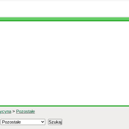
dycyna
>
Pozostałe