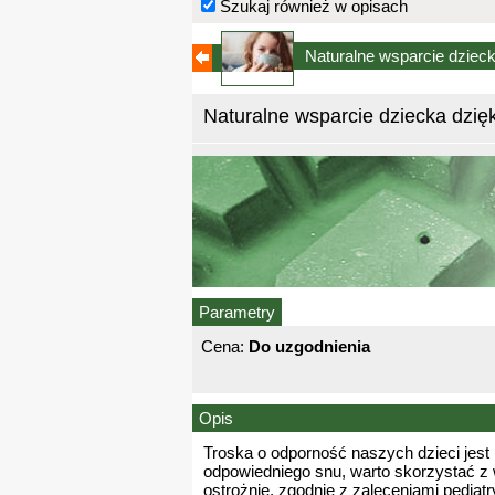
Szukaj również w opisach
Naturalne wsparcie dzieck
Naturalne wsparcie dziecka dzię
Parametry
Cena:
Do uzgodnienia
Opis
Troska o odporność naszych dzieci jest n
odpowiedniego snu, warto skorzystać z w
ostrożnie, zgodnie z zaleceniami pediat