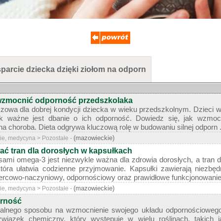
parcie dziecka dzięki ziołom na odporn
 wzmocnić odporność przedszkolaka
czowa dla dobrej kondycji dziecka w wieku przedszkolnym. Dzieci w
 tak ważne jest dbanie o ich odporność. Dowiedz się, jak wzmo
a choroba. Dieta odgrywa kluczową rolę w budowaniu silnej odporn .
(mazowieckie)
ie, medycyna > Pozostałe -
ać tran dla dorosłych w kapsułkach
ami omega-3 jest niezwykle ważna dla zdrowia dorosłych, a tran d
tóra ułatwia codzienne przyjmowanie. Kapsułki zawierają niezbę
ercowo-naczyniowy, odpornościowy oraz prawidłowe funkcjonowanie 
(mazowieckie)
ie, medycyna > Pozostałe -
rność
uralnego sposobu na wzmocnienie swojego układu odpornościoweg
związek chemiczny, który występuje w wielu roślinach, takich j