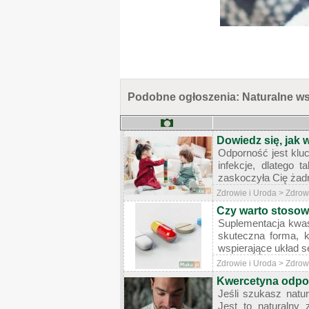
Podobne ogłoszenia: Naturalne ws
Dowiedz się, jak
Odporność jest klu
infekcje, dlatego
zaskoczyła Cię żadn
Zdrowie i Uroda > Zdrow
Czy warto stosow
Suplementacja kwas
skuteczna forma, k
wspierające układ s
Zdrowie i Uroda > Zdrow
Kwercetyna odpo
Jeśli szukasz nat
Jest to naturalny 