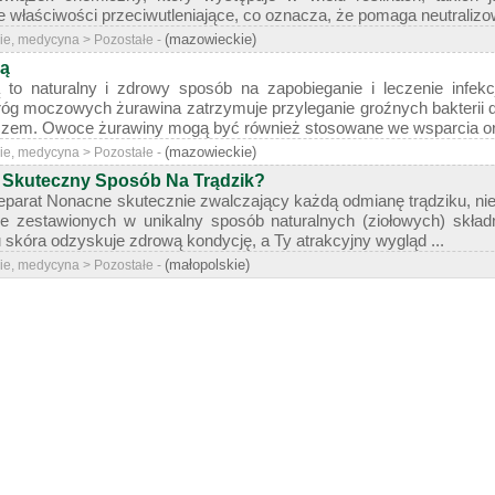
 właściwości przeciwutleniające, co oznacza, że pomaga neutralizow
(mazowieckie)
ie, medycyna > Pozostałe -
ną
ą to naturalny i zdrowy sposób na zapobieganie i leczenie inf
róg moczowych żurawina zatrzymuje przyleganie groźnych bakterii
czem. Owoce żurawiny mogą być również stosowane we wsparcia org
(mazowieckie)
ie, medycyna > Pozostałe -
 Skuteczny Sposób Na Trądzik?
eparat Nonacne skutecznie zwalczający każdą odmianę trądziku, ni
e zestawionych w unikalny sposób naturalnych (ziołowych) składn
u skóra odzyskuje zdrową kondycję, a Ty atrakcyjny wygląd ...
(małopolskie)
ie, medycyna > Pozostałe -