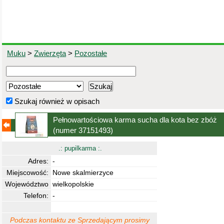
Muku
>
Zwierzęta
>
Pozostałe
Szukaj również w opisach
Pełnowartościowa karma sucha dla kota bez zbóż
(numer 37151493)
.: pupilkarma :.
Adres:
-
Miejscowość:
Nowe skalmierzyce
Województwo
wielkopolskie
Telefon:
-
Podczas kontaktu ze Sprzedającym prosimy