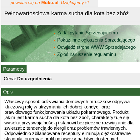
powołać się na
Muku.pl
. Dziękujemy !!!
Pełnowartościowa karma sucha dla kota bez zbóż
Zadaj pytanie Sprzedającemu
Pokaż inne ogłoszenia Sprzedającego
Odwiedź stronę WWW Sprzedającego
Zgłoś naruszenie regulaminu
Parametry
Cena:
Do uzgodnienia
Opis
Właściwy sposób odżywiania domowych mruczków odgrywa
kluczową rolę w utrzymaniu ich dobrej kondycji oraz
prawidłowego funkcjonowania układu pokarmowego. Produkt,
jakim jest karma sucha dla kota bez zbóż, charakteryzuje się
wysoką przyswajalnością i stanowi bezpieczne rozwiązanie dla
zwierząt z tendencją do alergii oraz problemów trawiennych.
Odpowiednio zbilansowane receptury eliminują ciężkostrawne
składniki, opierając profil odżywczy na łatwo dostępnych