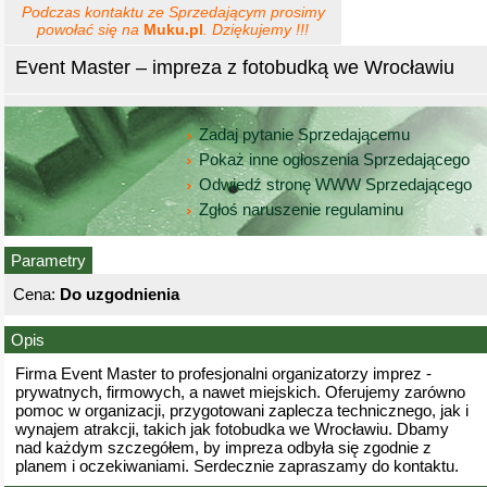
Podczas kontaktu ze Sprzedającym prosimy
powołać się na
Muku.pl
. Dziękujemy !!!
Event Master – impreza z fotobudką we Wrocławiu
Zadaj pytanie Sprzedającemu
Pokaż inne ogłoszenia Sprzedającego
Odwiedź stronę WWW Sprzedającego
Zgłoś naruszenie regulaminu
Parametry
Cena:
Do uzgodnienia
Opis
Firma Event Master to profesjonalni organizatorzy imprez -
prywatnych, firmowych, a nawet miejskich. Oferujemy zarówno
pomoc w organizacji, przygotowani zaplecza technicznego, jak i
wynajem atrakcji, takich jak fotobudka we Wrocławiu. Dbamy
nad każdym szczegółem, by impreza odbyła się zgodnie z
planem i oczekiwaniami. Serdecznie zapraszamy do kontaktu.