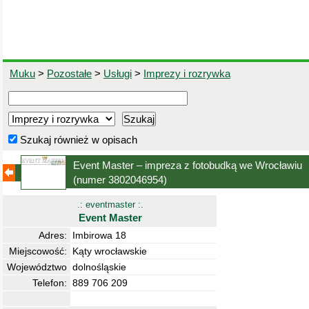
Muku
>
Pozostałe
>
Usługi
>
Imprezy i rozrywka
Szukaj również w opisach
Event Master – impreza z fotobudką we Wrocławiu
(numer 3802046954)
.: eventmaster :.
Event Master
Adres:
Imbirowa 18
Miejscowość:
Kąty wrocławskie
Województwo
dolnośląskie
Telefon:
889 706 209