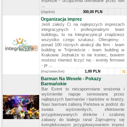
imprezie - urządzenia oferowane przez WA
...
(śląskie)
300,00 PLN
Organizacja imprez
Jeśli zależy Ci na najlepszych imprezach
integracyjnych i profesjonalnym team
buildingu, to na Integracyjne.pl znajdziesz
wszystko czego szukasz. Oferujemy: -
ponad 100 róznych atrakcji dla firm - team
building w Trójmieście - team building w
Krakowie Jednakże to nie koniec, bowiem
możesz również liczyć na: - eventy firmowe
- pr ...
(mazowieckie)
1,00 PLN
Barman Na Wesele - Pokazy
Barmańskie
Bar Event to niezapomniane wrażenia i
wyśmienite napoje serwowane przez
najlepszych barmanów i baristów w branży.
Nasi barmani zabiorą Państwa w podróż do
świata wyśmienitych, efektownie
przygotowywanych drinków i szalonej
zabawy do białego rana! Zajmujemy się
kompleksowym przygotowywaniem imprez