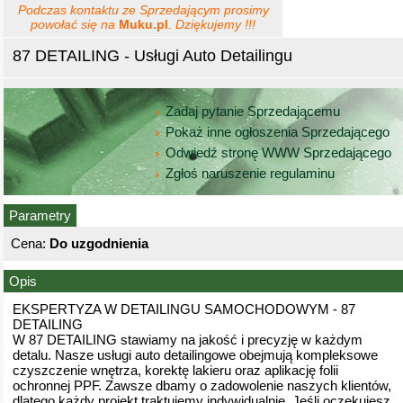
Podczas kontaktu ze Sprzedającym prosimy
powołać się na
Muku.pl
. Dziękujemy !!!
87 DETAILING - Usługi Auto Detailingu
Zadaj pytanie Sprzedającemu
Pokaż inne ogłoszenia Sprzedającego
Odwiedź stronę WWW Sprzedającego
Zgłoś naruszenie regulaminu
Parametry
Cena:
Do uzgodnienia
Opis
EKSPERTYZA W DETAILINGU SAMOCHODOWYM - 87
DETAILING
W 87 DETAILING stawiamy na jakość i precyzję w każdym
detalu. Nasze usługi auto detailingowe obejmują kompleksowe
czyszczenie wnętrza, korektę lakieru oraz aplikację folii
ochronnej PPF. Zawsze dbamy o zadowolenie naszych klientów,
dlatego każdy projekt traktujemy indywidualnie. Jeśli oczekujesz