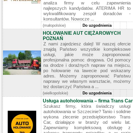
analiza firmy w celu zapewnienia
najlepszych kandydatów. ATERIMA HR to
wykwalifikowany zespół doradców -
konsultantów. Nowocze ...
(małopolskie)
Do uzgodnienia
HOLOWANIE AUT CIĘŻAROWYCH
POZNAŃ
Z nami zajedziesz dalej! W naszej ofercie
znajdą Państwo wszystkie kompleksowe
usługi, jakie może zaproponować
profesjonalna pomoc drogowa. Od pomocy
na drodze i doraźnych napraw na miejscu,
po holowanie na lawecie pod wskazany
adres. Możemy zaproponować Państwu
naprawy we własnym warsztacie, możemy
też dostarczyć Państwa a ...
(wielkopolskie)
Do uzgodnienia
Usługa autoholowania – firma Trans Car
Szukasz firmy, która świadczy usługi
autoholowania w Szczecinie? Tanio i solidnie
wykona zlecenie przedsiębiorstwo Trans
Car, działające w branży od wielu lat.
Zapewniamy kompleksową obsługę z
zakresu transportu pojazdów, a w razie