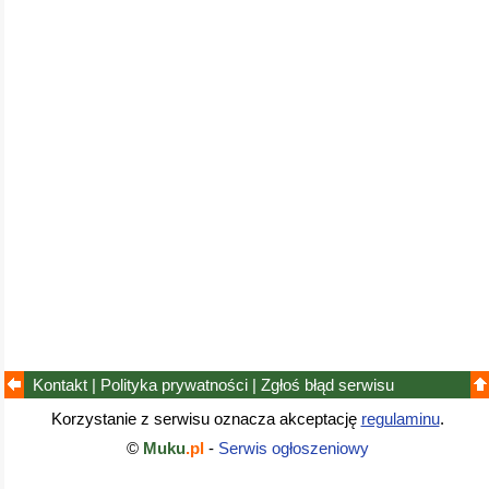
Kontakt
|
Polityka prywatności
|
Zgłoś błąd
serwisu
Korzystanie z serwisu oznacza akceptację
regulaminu
.
©
Muku
.pl
-
Serwis ogłoszeniowy