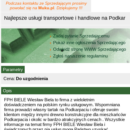
Podczas kontaktu ze Sprzedającym prosimy
powołać się na
Muku.pl
. Dziękujemy !!!
Najlepsze usługi transportowe i handlowe na Podkar
Zadaj pytanie Sprzedającemu
Pokaż inne ogłoszenia Sprzedającego
Odwiedź stronę WWW Sprzedającego
Zgłoś naruszenie regulaminu
Parametry
Cena:
Do uzgodnienia
Opis
FPH BIELE Wiesław Biela to firma z wieloletnim
doświadczeniem na polskim rynku usługowym. Wspomniana
firma prowadzi własny tartak na Podkarpaciu i oferuje swoim
klientom między innymi drewno konstrukcyjne dla mieszkańców
Podkarpacia i okolic w bardzo atrakcyjnych cenach . Wszystkie
informacje na temat firmy FPH BIELE Wiesław Biela i
świadczonych przez nią usług mogą Państwo uzyskać