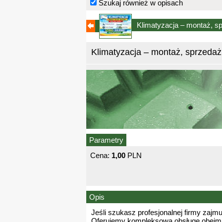
Szukaj również w opisach
Klimatyzacja – montaż, s
Klimatyzacja – montaż, sprzedaż
Parametry
Cena:
1,00
PLN
Opis
Jeśli szukasz profesjonalnej firmy zajm
Oferujemy kompleksową obsługę obejmują