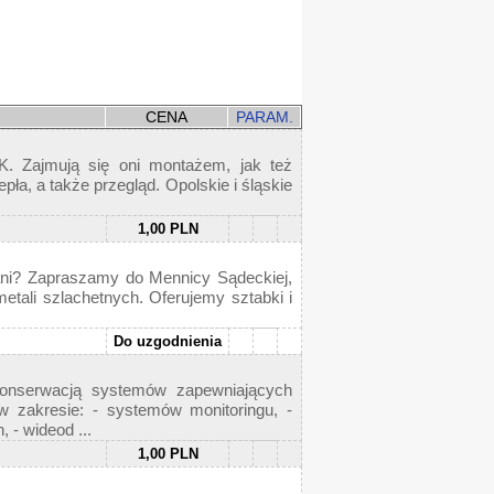
CENA
PARAM.
K. Zajmują się oni montażem, jak też
ła, a także przegląd. Opolskie i śląskie
1,00 PLN
tani? Zapraszamy do Mennicy Sądeckiej,
etali szlachetnych. Oferujemy sztabki i
Do uzgodnienia
 konserwacją systemów zapewniających
 w zakresie: - systemów monitoringu, -
 - wideod ...
1,00 PLN