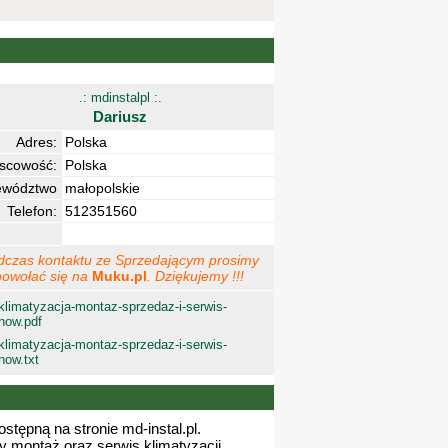
.: mdinstalpl :.
Dariusz
Adres:
Polska
jscowość:
Polska
ewództwo
małopolskie
Telefon:
512351560
dczas kontaktu ze Sprzedającym prosimy
powołać się na
Muku.pl
. Dziękujemy !!!
klimatyzacja-montaz-sprzedaz-i-serwis-
now.pdf
klimatyzacja-montaz-sprzedaz-i-serwis-
now.txt
stępną na stronie md-instal.pl.
 montaż oraz serwis klimatyzacji.