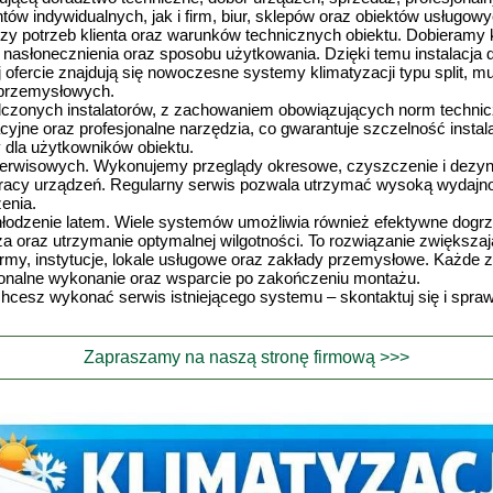
tów indywidualnych, jak i firm, biur, sklepów oraz obiektów usługow
zy potrzeb klienta oraz warunków technicznych obiektu. Dobieramy
asłonecznienia oraz sposobu użytkowania. Dzięki temu instalacja d
 ofercie znajdują się nowoczesne systemy klimatyzacji typu split, mu
 przemysłowych.
czonych instalatorów, z zachowaniem obowiązujących norm technic
cyjne oraz profesjonalne narzędzia, co gwarantuje szczelność insta
y dla użytkowników obiektu.
serwisowych. Wykonujemy przeglądy okresowe, czyszczenie i dezyn
pracy urządzeń. Regularny serwis pozwala utrzymać wysoką wydajno
enia.
chłodzenie latem. Wiele systemów umożliwia również efektywne dog
a oraz utrzymanie optymalnej wilgotności. To rozwiązanie zwiększają
rmy, instytucje, lokale usługowe oraz zakłady przemysłowe. Każde zl
jonalne wykonanie oraz wsparcie po zakończeniu montażu.
b chcesz wykonać serwis istniejącego systemu – skontaktuj się i sp
Zapraszamy na naszą stronę firmową >>>