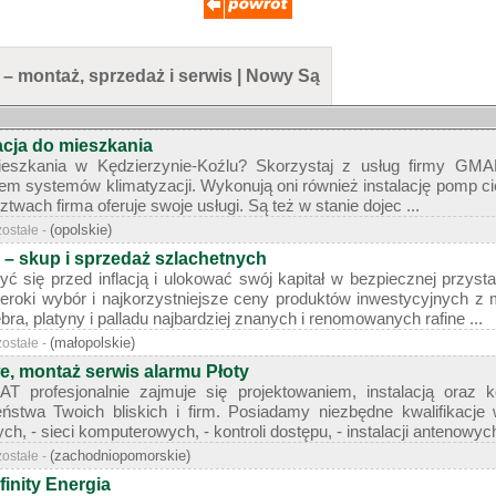
– montaż, sprzedaż i serwis | Nowy Są
cja do mieszkania
ieszkania w Kędzierzynie-Koźlu? Skorzystaj z usług firmy GMA
m systemów klimatyzacji. Wykonują oni również instalację pomp ciep
twach firma oferuje swoje usługi. Są też w stanie dojec ...
(opolskie)
zostałe -
– skup i sprzedaż szlachetnych
ć się przed inflacją i ulokować swój kapitał w bezpiecznej przys
eroki wybór i najkorzystniejsze ceny produktów inwestycyjnych z m
bra, platyny i palladu najbardziej znanych i renomowanych rafine ...
(małopolskie)
zostałe -
, montaż serwis alarmu Płoty
 profesjonalnie zajmuje się projektowaniem, instalacją oraz
ństwa Twoich bliskich i firm. Posiadamy niezbędne kwalifikacje
 - sieci komputerowych, - kontroli dostępu, - instalacji antenowych,
(zachodniopomorskie)
zostałe -
finity Energia