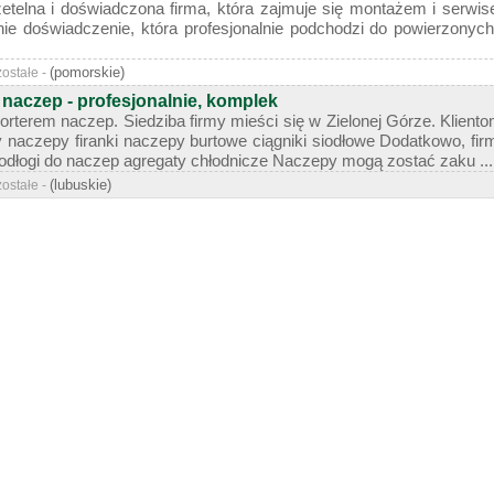
 rzetelna i doświadczona firma, która zajmuje się montażem i serwi
nie doświadczenie, która profesjonalnie podchodzi do powierzony
(pomorskie)
zostałe -
 naczep - profesjonalnie, komplek
rterem naczep. Siedziba firmy mieści się w Zielonej Górze. Klien
y naczepy firanki naczepy burtowe ciągniki siodłowe Dodatkowo, fir
dłogi do naczep agregaty chłodnicze Naczepy mogą zostać zaku ...
(lubuskie)
zostałe -