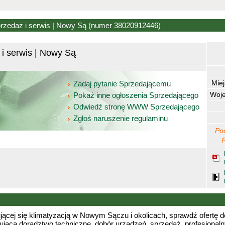
przedaż i serwis | Nowy Są
(numer 38020912446)
 i serwis | Nowy Są
Mie
Zadaj pytanie Sprzedającemu
Woj
Pokaż inne ogłoszenia Sprzedającego
Odwiedź stronę WWW Sprzedającego
Zgłoś naruszenie regulaminu
Po
ującej się klimatyzacją w Nowym Sączu i okolicach, sprawdź ofertę do
cą doradztwo techniczne, dobór urządzeń, sprzedaż, profesjonalny