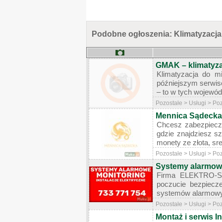
Podobne ogłoszenia: Klimatyzacja 
GMAK – klimatyza
Klimatyzacja do m
późniejszym serwise
– to w tych wojewódz
Pozostałe > Usługi > Po
Mennica Sądecka 
Chcesz zabezpieczy
gdzie znajdziesz sz
monety ze złota, sre
Pozostałe > Usługi > Po
Systemy alarmowe
Firma ELEKTRO-SAT
poczucie bezpiecze
systemów alarmowych,
Pozostałe > Usługi > Po
Montaż i serwis In