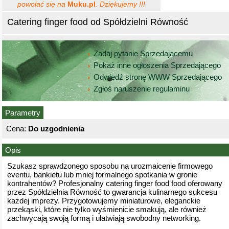
powołać się na
Muku.pl
. Dziękujemy !!!
Catering finger food od Spółdzielni Równość
Zadaj pytanie Sprzedającemu
Pokaż inne ogłoszenia Sprzedającego
Odwiedź stronę WWW Sprzedającego
Zgłoś naruszenie regulaminu
Parametry
Cena:
Do uzgodnienia
Opis
Szukasz sprawdzonego sposobu na urozmaicenie firmowego
eventu, bankietu lub mniej formalnego spotkania w gronie
kontrahentów? Profesjonalny catering finger food food oferowany
przez Spółdzielnia Równość to gwarancja kulinarnego sukcesu
każdej imprezy. Przygotowujemy miniaturowe, eleganckie
przekąski, które nie tylko wyśmienicie smakują, ale również
zachwycają swoją formą i ułatwiają swobodny networking.