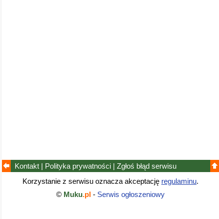
Kontakt
|
Polityka prywatności
|
Zgłoś błąd
serwisu
Korzystanie z serwisu oznacza akceptację
regulaminu
.
©
Muku
.pl
-
Serwis ogłoszeniowy