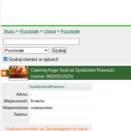
Muku
>
Pozostałe
>
Usługi
>
Pozostałe
Szukaj również w opisach
Catering finger food od Spółdzielni Równość
(numer 38020912623)
.: SpoldzielniaRownosc :.
Adres:
-
Miejscowość:
Kraków
Województwo
małopolskie
Telefon:
-
Podczas kontaktu ze Sprzedającym prosimy