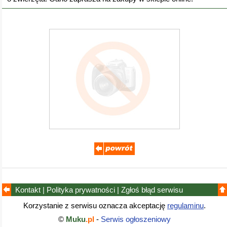
Kontakt
|
Polityka prywatności
|
Zgłoś błąd
serwisu
Korzystanie z serwisu oznacza akceptację
regulaminu
.
©
Muku
.pl
-
Serwis ogłoszeniowy