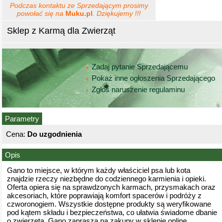
Podczas kontaktu ze Sprzedającym prosimy
powołać się na
Muku.pl
. Dziękujemy !!!
Sklep z Karmą dla Zwierząt
Zadaj pytanie Sprzedającemu
Pokaż inne ogłoszenia Sprzedającego
Zgłoś naruszenie regulaminu
Parametry
Cena:
Do uzgodnienia
Opis
Gano to miejsce, w którym każdy właściciel psa lub kota
znajdzie rzeczy niezbędne do codziennego karmienia i opieki.
Oferta opiera się na sprawdzonych karmach, przysmakach oraz
akcesoriach, które poprawiają komfort spacerów i podróży z
czworonogiem. Wszystkie dostępne produkty są weryfikowane
pod kątem składu i bezpieczeństwa, co ułatwia świadome dbanie
o zwierzęta. Gano zaprasza na zakupy w sklepie online.