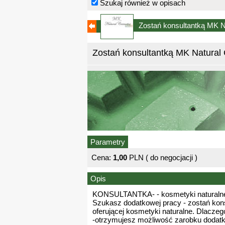
Szukaj również w opisach
Zostań konsultantką MK 
Zostań konsultantką MK Natural
Parametry
Cena:
1,00
PLN ( do negocjacji )
Opis
KONSULTANTKA- - kosmetyki naturalne 
Szukasz dodatkowej pracy - zostań kons
oferującej kosmetyki naturalne. Dlaczeg
-otrzymujesz możliwość zarobku dodat