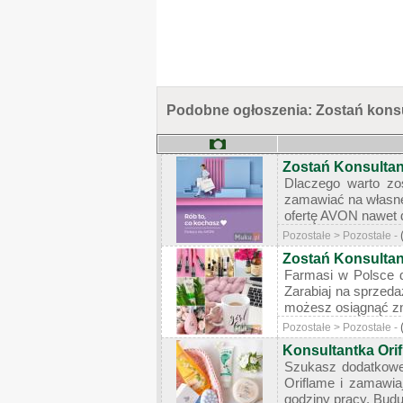
Podobne ogłoszenia: Zostań kons
Zostań Konsultan
Dlaczego warto zo
zamawiać na własne 
ofertę AVON nawet d
Pozostałe > Pozostałe -
Zostań Konsultant
Farmasi w Polsce d
Zarabiaj na sprzeda
możesz osiągnąć zn
Pozostałe > Pozostałe -
Konsultantka Ori
Szukasz dodatkoweg
Oriflame i zamawia
godziny pracy. Budu