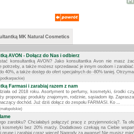
ultantką MK Natural Cosmetics
tką AVON - Dołącz do Nas i odbierz
stać konsultantką AVON? Jako konsultantka Avon nie masz ż
potrzeby, a także możesz sprzedawać je innym osobom i zarabiać. P
o 40%, a także dostęp do ofert specjalnych do -80% taniej. Otrzymasz
(podkarpackie)
ką Farmasi i zarabiaj razem z nam
ziała od 2018 roku. Asortyment to perfumy, kosmetyki, środki cz
ży proponując produkty znajomym, rodzinie, sąsiadom itp. Zapraszaj
aczący dochód. Już dziś dołącz do zespołu FARMASI. Ko ...
(małopolskie)
flame
o zarobku? Chciałabyś połączyć pracę z przyjemnością?. Ta ofert
j kosmetyki bez 20% marży. Dodatkowo czekają na Ciebie wspani
j grupę i zarabiaj coraz więcej! Nagrody za awanse! Nie musisz mieć 