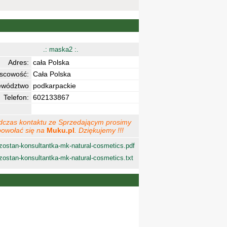
.: maska2 :.
Adres:
cała Polska
jscowość:
Cała Polska
ewództwo
podkarpackie
Telefon:
602133867
dczas kontaktu ze Sprzedającym prosimy
powołać się na
Muku.pl
. Dziękujemy !!!
zostan-konsultantka-mk-natural-cosmetics.pdf
zostan-konsultantka-mk-natural-cosmetics.txt