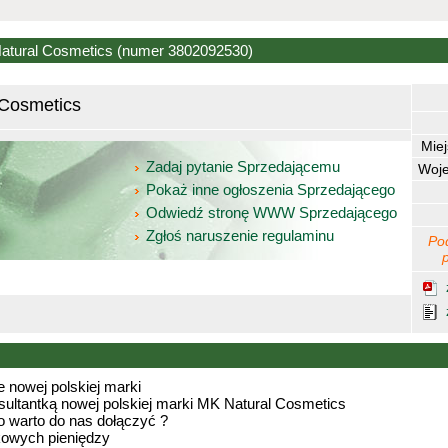
Natural Cosmetics
(numer 3802092530)
 Cosmetics
Mie
Zadaj pytanie Sprzedającemu
Woj
Pokaż inne ogłoszenia Sprzedającego
Odwiedź stronę WWW Sprzedającego
Zgłoś naruszenie regulaminu
Po
nowej polskiej marki
ultantką nowej polskiej marki MK Natural Cosmetics
o warto do nas dołączyć ?
kowych pieniędzy