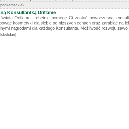
(podkarpackie)
ną Konsultantką Oriflame
wiata Oriflame - chętnie pomogę Ci zostać nowoczesną konsulta
upować kosmetyki dla siebie po niższych cenach oraz zarabiać na 
jnymi nagrodami dla każdego Konsultanta. Możliwość rozwoju zawo .
(lubelskie)