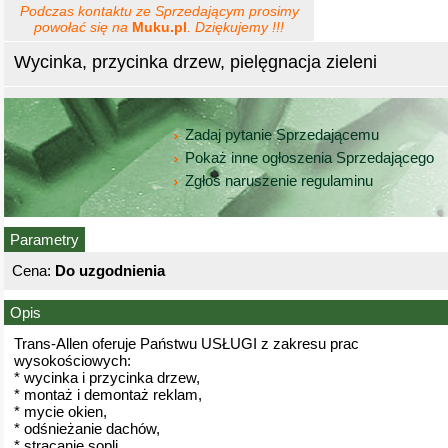
Podczas kontaktu ze Sprzedającym prosimy
powołać się na
Muku.pl
. Dziękujemy !!!
Wycinka, przycinka drzew, pielęgnacja zieleni
Zadaj pytanie Sprzedającemu
Pokaż inne ogłoszenia Sprzedającego
Zgłoś naruszenie regulaminu
Parametry
Cena:
Do uzgodnienia
Opis
Trans-Allen oferuje Państwu USŁUGI z zakresu prac
wysokościowych:
* wycinka i przycinka drzew,
* montaż i demontaż reklam,
* mycie okien,
* odśnieżanie dachów,
* strącanie sopli,