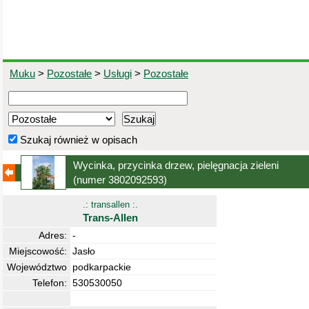
Muku
>
Pozostałe
>
Usługi
>
Pozostałe
Szukaj również w opisach
Wycinka, przycinka drzew, pielęgnacja zieleni
(numer 3802092593)
.: transallen :.
Trans-Allen
Adres:
-
Miejscowość:
Jasło
Województwo
podkarpackie
Telefon:
530530050