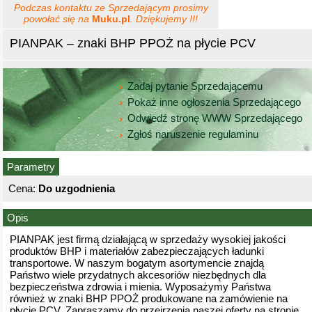
Podczas kontaktu ze Sprzedającym prosimy
powołać się na
Muku.pl
. Dziękujemy !!!
PIANPAK – znaki BHP PPOŻ na płycie PCV
Zadaj pytanie Sprzedającemu
Pokaż inne ogłoszenia Sprzedającego
Odwiedź stronę WWW Sprzedającego
Zgłoś naruszenie regulaminu
Parametry
Cena:
Do uzgodnienia
Opis
PIANPAK jest firmą działającą w sprzedaży wysokiej jakości
produktów BHP i materiałów zabezpieczających ładunki
transportowe. W naszym bogatym asortymencie znajdą
Państwo wiele przydatnych akcesoriów niezbędnych dla
bezpieczeństwa zdrowia i mienia. Wyposażymy Państwa
również w znaki BHP PPOŻ produkowane na zamówienie na
płycie PCV. Zapraszamy do przejrzenia naszej oferty na stronie