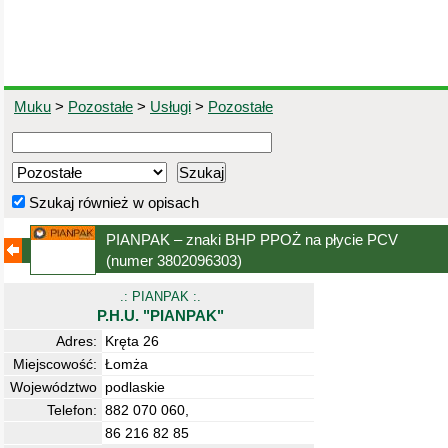
Muku
>
Pozostałe
>
Usługi
>
Pozostałe
Szukaj również w opisach
PIANPAK – znaki BHP PPOŻ na płycie PCV
(numer 3802096303)
.: PIANPAK :.
P.H.U. "PIANPAK"
Adres:
Kręta 26
Miejscowość:
Łomża
Województwo
podlaskie
Telefon:
882 070 060,
86 216 82 85