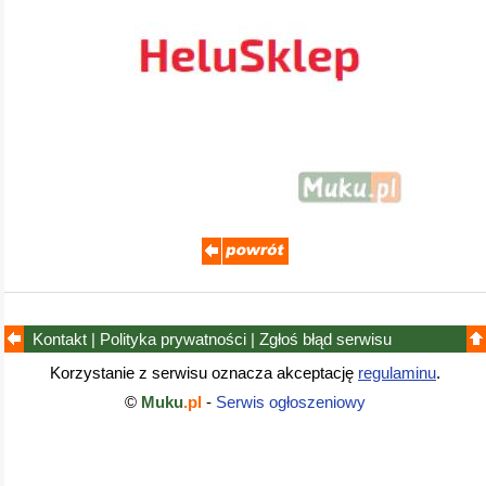
Kontakt
|
Polityka prywatności
|
Zgłoś błąd
serwisu
Korzystanie z serwisu oznacza akceptację
regulaminu
.
©
Muku
.pl
-
Serwis ogłoszeniowy