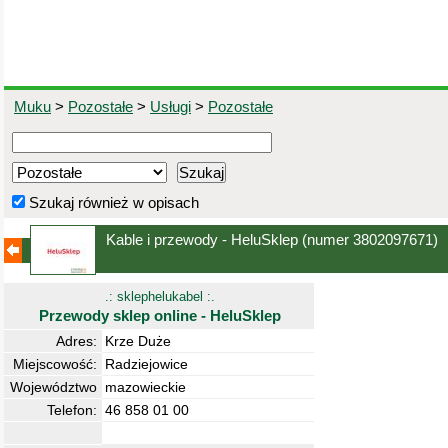
Muku
>
Pozostałe
>
Usługi
>
Pozostałe
Szukaj również w opisach
Kable i przewody - HeluSklep
(numer 3802097671)
.: sklephelukabel :.
Przewody sklep online - HeluSklep
Adres:
Krze Duże
Miejscowość:
Radziejowice
Województwo
mazowieckie
Telefon:
46 858 01 00