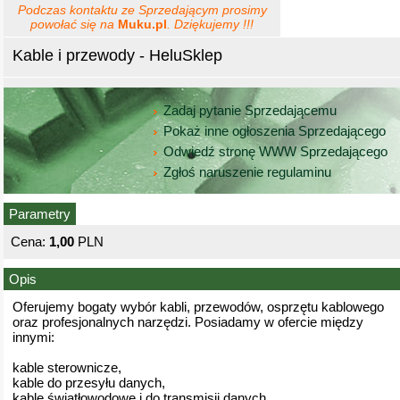
Podczas kontaktu ze Sprzedającym prosimy
powołać się na
Muku.pl
. Dziękujemy !!!
Kable i przewody - HeluSklep
Zadaj pytanie Sprzedającemu
Pokaż inne ogłoszenia Sprzedającego
Odwiedź stronę WWW Sprzedającego
Zgłoś naruszenie regulaminu
Parametry
Cena:
1,00
PLN
Opis
Oferujemy bogaty wybór kabli, przewodów, osprzętu kablowego
oraz profesjonalnych narzędzi. Posiadamy w ofercie między
innymi:
kable sterownicze,
kable do przesyłu danych,
kable światłowodowe i do transmisji danych,