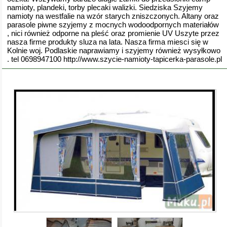
namioty, plandeki, torby plecaki walizki. Siedziska Szyjemy
namioty na westfalie na wzór starych zniszczonych. Altany oraz
parasole piwne szyjemy z mocnych wodoodpornych materiałów
, nici również odporne na pleść oraz promienie UV Uszyte przez
nasza firme produkty sluza na lata. Nasza firma miesci się w
Kolnie woj. Podlaskie naprawiamy i szyjemy również wysyłkowo
. tel 0698947100 http://www.szycie-namioty-tapicerka-parasole.pl