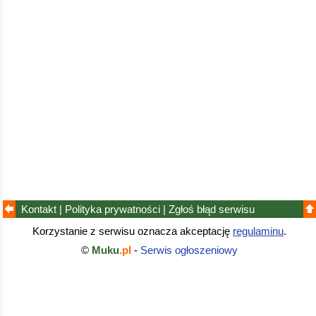
Kontakt
|
Polityka prywatności
|
Zgłoś błąd
serwisu
Korzystanie z serwisu oznacza akceptację
regulaminu
.
©
Muku
.pl
-
Serwis ogłoszeniowy