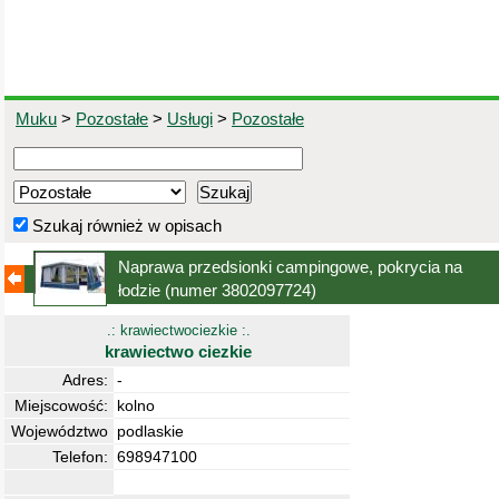
Muku
>
Pozostałe
>
Usługi
>
Pozostałe
Szukaj również w opisach
Naprawa przedsionki campingowe, pokrycia na
łodzie
(numer 3802097724)
.: krawiectwociezkie :.
krawiectwo ciezkie
Adres:
-
Miejscowość:
kolno
Województwo
podlaskie
Telefon:
698947100