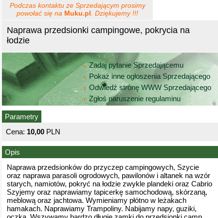
Podczas kontaktu ze Sprzedającym prosimy
powołać się na
Muku.pl
. Dziękujemy !!!
Naprawa przedsionki campingowe, pokrycia na
łodzie
Zadaj pytanie Sprzedającemu
Pokaż inne ogłoszenia Sprzedającego
Odwiedź stronę WWW Sprzedającego
Zgłoś naruszenie regulaminu
Parametry
Cena:
10,00
PLN
Opis
Naprawa przedsionków do przyczep campingowych, Szycie
oraz naprawa parasoli ogrodowych, pawilonów i altanek na wzór
starych, namiotów, pokryć na łodzie zwykle plandeki oraz Cabrio
Szyjemy oraz naprawiamy tapicerkę samochodową, skórzaną,
meblową oraz jachtowa. Wymieniamy płótno w leżakach
hamakach. Naprawiamy Trampoliny. Nabijamy napy, guziki,
oczka. Wszywamy bardzo długie zamki do przedsionki camp