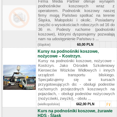
Firma Media Partner oferuje wynajem
podnośników koszowych wraz z
operatorem. Podnośnik koszowy naszej
firmy mogą Państwo spotkać na terenie
Śląska, Małopolski i okolic. Posiadamy
zwyżki o wysokościach roboczych od 16 do
36 m. Podesty ruchome (podnośniki
koszowe), którymi dysponujemy pozwalają
nam na udostępnienie Państwu s ...
(śląskie)
60,00 PLN
Kursy na podnośniki koszowe,
nożycowe – Kostrzyn.
Kursy na podnośniki koszowe, nożycowe -
Kostrzyn. Jako Ośrodek Szkoleniowy
Kierowców Wózków Widłowych i innych
urządzeń transportu bliskiego.
Specjalizujemy się w kursach
przygotowujących do: - obsługi podestów
ruchomych przejezdnych koszowych na
pojazdach, - obsługi podestów nożycowych
(nożycówki, zwyżki), - obsłu ...
(wielkopolskie)
662,00 PLN
Kurs na podnośniki koszowe, żurawie
HDS - Śląsk