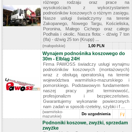
różnego rodzaju oraz prace na
wysokościach z wykorzystaniem
podnośników koszowych o różnym zasięgu.
Nasze usługi świadczymy na terenie
Zakopanego, Nowego Targu, Kościeliska,
Poronina, Małego Cichego oraz całego
Podhala i okolic. Nasza flota: - dźwig 7 ton
(Ifa) - dźwig 25 ton (Krupp) ...
(małopolskie)
1,00 PLN
Wynajem podnośnika koszowego do
30m - Elbląg 24H
Firma PAWOSS świadczy usługi wynajmu
podnośników koszowych (montażowych)
wraz z obsługą operatorską na terenie
województwa warmińsko-mazurskiego i
pomorskiego. Podstawowym fundamentem
naszej pracy jest terminowość,
profesjonalizm i bezpieczeństwo.
Gwarantujemy wykonanie powierzonych
nam zadań w sposób rzetelny, szybki i f ...
(warmińsko-
Do uzgodnienia
mazurskie)
Podnoniki koszowe, zwyżki, sprzedam
zwyżke