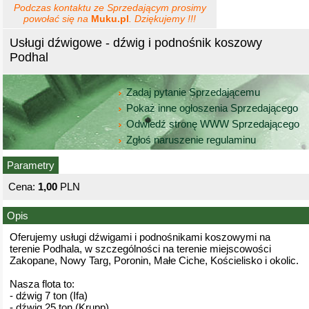
Podczas kontaktu ze Sprzedającym prosimy
powołać się na
Muku.pl
. Dziękujemy !!!
Usługi dźwigowe - dźwig i podnośnik koszowy
Podhal
Zadaj pytanie Sprzedającemu
Pokaż inne ogłoszenia Sprzedającego
Odwiedź stronę WWW Sprzedającego
Zgłoś naruszenie regulaminu
Parametry
Cena:
1,00
PLN
Opis
Oferujemy usługi dźwigami i podnośnikami koszowymi na
terenie Podhala, w szczególności na terenie miejscowości
Zakopane, Nowy Targ, Poronin, Małe Ciche, Kościelisko i okolic.
Nasza flota to:
- dźwig 7 ton (Ifa)
- dźwig 25 ton (Krupp)