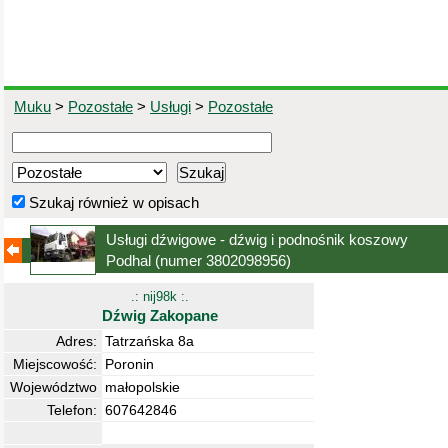
Muku
>
Pozostałe
>
Usługi
>
Pozostałe
Szukaj również w opisach
Usługi dźwigowe - dźwig i podnośnik koszowy
Podhal
(numer 3802098956)
.: nij98k :.
Dźwig Zakopane
Adres:
Tatrzańska 8a
Miejscowość:
Poronin
Województwo
małopolskie
Telefon:
607642846