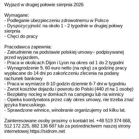
Wyjazd w drugiej połowie sierpnia 2026
Wymagane:
- Podleganie ubezpieczeniu zdrowotnemu w Polsce
- Dyspozycyjność na około 1 - 2 tygodnie w drugiej połowy
sierpnia
- Chęci do pracy
Pracodawca zapewnia:
- Zatrudnienie na podstawie polskiej umowy– podpisywanej
przed wyjazdem,
- Praca w okolicach Dijon i Lyon na okres od 1 do 2 tygodni
- Wynagrodzenie 9, 60 euro netto (na rękę) za godzinę pracy
wypłacane do 14 dni po zakończeniu zlecenia na podany
rachunek bankowy
- Praca w wymiarze 8-10 godzin dziennie 6-7 dni w tygodniu
- Zwrot kosztów dojazdu i powrotu do Polski (440 zł na 1 osobę)
- Bezpłatny nocleg w domkach na campingu lub na winnicy
- Opieka koordynatora przez cały okres umowy, nie trzeba znać
języka francuskiego.
- Sprawdzone winnice, winobranie organizujemy od kilku lat.
Zainteresowane osoby prosimy o kontakt tel. +48 519 374 668,
512 172 225, 882 136 687 lub za pośrednictwem naszej strony
internetowej https://sidrom.net