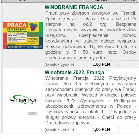
WINOBRANIE FRANCJA
Praca przy zbiorach winogron we Francji.
Zgłoś się wraz z ekipą ! Praca już od 25
sierpnia na ok.2 tyg. Bezpłatne
zakwaterowanie, wyżywienie, zwrot kosztów
przejazdu, ubezpieczenie, pomoc
koordynatora w trakcie całego wyjazdu.
Stawka godzinowa: 11, 88 euro brutto za
godzinę tj 9, 50 euro netto Osoby
zainteresowane prosimy o ko ...
(świętokrzyskie)
1,00 PLN
Winobranie 2022, Francja
Winobranie Francja 2022 Przyjmujemy
zapisy ekip 3-5 osobowych z własnym
samochodem chętnych do pracy we Francji
przy winobraniu: Wyjazd w drugiej połowie
sierpnia 2022 Wymagane: - Podleganie
ubezpieczeniu zdrowotnemu w Polsce -
Dyspozycyjność na około 1 - 2 tygodnie w
drugiej połowy sierpnia - Chęci do pracy
Pracodawca zapewni ...
(świętokrzyskie)
1,00 PLN