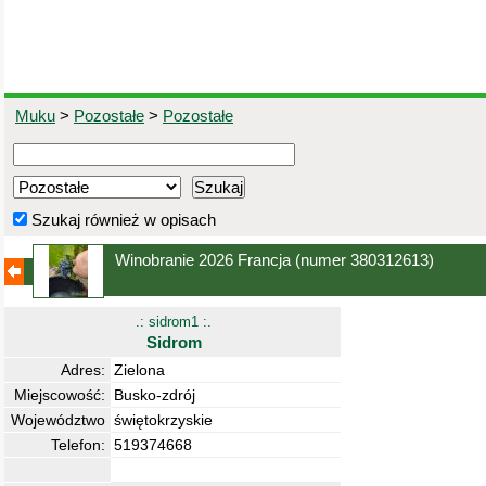
Muku
>
Pozostałe
>
Pozostałe
Szukaj również w opisach
Winobranie 2026 Francja
(numer 380312613)
.: sidrom1 :.
Sidrom
Adres:
Zielona
Miejscowość:
Busko-zdrój
Województwo
świętokrzyskie
Telefon:
519374668