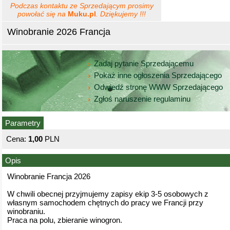
Podczas kontaktu ze Sprzedającym prosimy
powołać się na
Muku.pl
. Dziękujemy !!!
Winobranie 2026 Francja
Zadaj pytanie Sprzedającemu
Pokaż inne ogłoszenia Sprzedającego
Odwiedź stronę WWW Sprzedającego
Zgłoś naruszenie regulaminu
Parametry
Cena:
1,00
PLN
Opis
Winobranie Francja 2026
W chwili obecnej przyjmujemy zapisy ekip 3-5 osobowych z
własnym samochodem chętnych do pracy we Francji przy
winobraniu.
Praca na polu, zbieranie winogron.