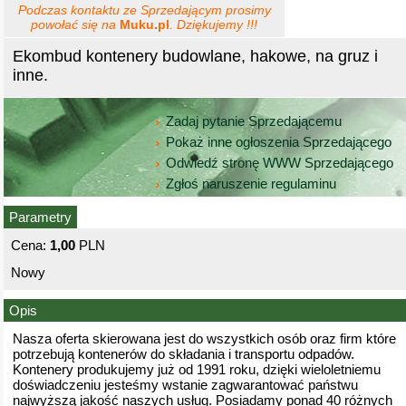
Podczas kontaktu ze Sprzedającym prosimy
powołać się na
Muku.pl
. Dziękujemy !!!
Ekombud kontenery budowlane, hakowe, na gruz i
inne.
Zadaj pytanie Sprzedającemu
Pokaż inne ogłoszenia Sprzedającego
Odwiedź stronę WWW Sprzedającego
Zgłoś naruszenie regulaminu
Parametry
Cena:
1,00
PLN
Nowy
Opis
Nasza oferta skierowana jest do wszystkich osób oraz firm które
potrzebują kontenerów do składania i transportu odpadów.
Kontenery produkujemy już od 1991 roku, dzięki wieloletniemu
doświadczeniu jesteśmy wstanie zagwarantować państwu
najwyższą jakość naszych usług. Posiadamy ponad 40 różnych