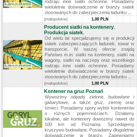
rodzaju inne siatki ochronne. Posiadamy
wieloletnie doświadczenie w branży siatek
stosowanych do zabezpieczenia ładunku ...
(małopolskie)
1,00 PLN
Producent siatki na kontenery.
Produkcja siatek.
Od wielu lat specjalizujemy się w produkcji
siatek zabezpieczających ładunek, towar w
transporcie. W naszej ofercie znajdą
Państwo m.in: siatki na kontenery, siatki na
wagony, siatki na naczepy oraz wszelkiego
rodzaju inne siatki ochronne. Posiadamy
wieloletnie doświadczenie w branży siatek
stosowanych do zabezpieczenia ładunku ...
(małopolskie)
1,00 PLN
Kontener na gruz Poznań
Wywozimy odpady zielone, budowlane i
gabarytowe, a także gruz, ziemię oraz
śmieci. Posiadamy spory wybór kontenerów
o różnych pojemnościach. Działamy
lokalnie, ale kontenery dowozimy nawet do
100 km od Poznania. Sprzedajemy
kruszywo budowlane. Posiadamy długoletnie
doświadczenie w branży. Zapewniamy