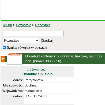
Muku
>
Pozostałe
>
Pozostałe
Szukaj również w opisach
Ekombud kontenery budowlane, hakowe, na gruz i
inne.
(numer 38035858)
.: 01ekombud :.
Ekombud Sp. z o.o.
Adres:
Partyzantów
Miejscowość:
Bochnia
Województwo
małopolskie
Telefon:
(14) 612 24 78