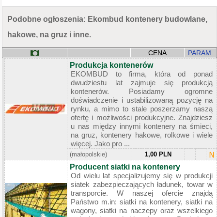
Podobne ogłoszenia: Ekombud kontenery budowlane,
hakowe, na gruz i inne.
CENA
PARAM.
Produkcja kontenerów
EKOMBUD to firma, która od ponad
dwudziestu lat zajmuje się produkcją
kontenerów. Posiadamy ogromne
doświadczenie i ustabilizowaną pozycję na
rynku, a mimo to stale poszerzamy naszą
ofertę i możliwości produkcyjne. Znajdziesz
u nas między innymi kontenery na śmieci,
na gruz, kontenery hakowe, rolkowe i wiele
więcej. Jako pro ...
(małopolskie)
1,00 PLN
Producent siatki na kontenery
Od wielu lat specjalizujemy się w produkcji
siatek zabezpieczających ładunek, towar w
transporcie. W naszej ofercie znajdą
Państwo m.in: siatki na kontenery, siatki na
wagony, siatki na naczepy oraz wszelkiego