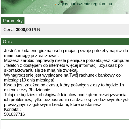
Zgłoś naruszenie regulaminu
Parametry
Cena:
3000,00
PLN
Opis
Jesteś młodą energiczną osobą mającą swoje potrzeby napisz do
mnie pomogę je zrealizować.
Możesz zarobić naprawdę niezłe pieniądze potrzebujesz kompute
, telefon z dostępem do internetu więcej informacji uzyskasz po
skontaktowaniu się ze mną nie zwlekaj.
Wynagrodzenie jest wypłacane na Twój rachunek bankowy co
miesiąc (10 dnia miesiąca)
Kwota jest zależna od czasu, który poświęcisz czy to będzie 1h
dziennie czy 3h dziennie
Tutaj nie będziesz obsługiwać klientów pod kątem rozwiązywania
ich problemów, tylko bezpośrednio na dziale sprzedażowym/czyst
prowizyjnym z gotowymi Leadami, które dostaniesz.
Kontakt :
501637716