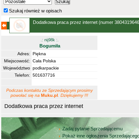
Szukaj również w opisach
Dodatkowa praca przez internet
(numer 3804319646
.: nij98k :.
Bogumiła
Adres:
Piękna
Miejscowość:
Cała Polska
Województwo
podkarpackie
Telefon:
501637716
Podczas kontaktu ze Sprzedającym prosimy
powołać się na
Muku.pl
. Dziękujemy !!!
Dodatkowa praca przez internet
Zadaj pytanie Sprzedającemu
Pokaż inne ogłoszenia Sprzedająceg