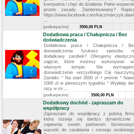
komputera i chęć do działania. Pełne wsparcie
proste zasady. Zainteresowany? Napisz
https://www.facebook.com/kaczmarczyk.dawi
...
(podkarpackie)
3500,00 PLN
Dodatkowa praca / Chałupnicza / Bez
doświadczenia
Dodatkowa praca / Chałupnicza / Be
doświadczenia Szukasz sposobu n
dodatkowy zarobek? Oferujemy elastyczn
zajęcie, które możesz wykonywać w
własnym tempie. Nie wymagam
doświadczenia -wszystkiego Cię nauczymy
Zarobki: * Na start 3500 zł + premie * Nawe
1000 zł w pierwszym tygodniu * Wypłaty dw
razy w mi ...
(podkarpackie)
3500,00 PLN
Dodatkowy dochód - zapraszam do
współpracy
Zapraszam do współpracy z polską firmą
która rozwija się bardzo dynamicznie 
zapewnia swoim partnerom biznesowy
warunki do zarabiania i rozwoju osobistego