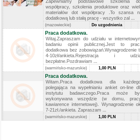
Zapewniamy podstawowe szkolenia do
współpracy, szkolenia produktowe oraz wiel
materiałów dot współpracy .To szansa n
dodatkową lub stałą pracę - wszystko zal ...
(mazowieckie)
Do uzgodnienia
Praca dodatkowa.
Witaj.Zapraszam do udziału w internetowy
badaniu opinii publicznej.Jest to prac
dodatkowa bez zobowiązań.Wynagrodzenie t
4-10zł/ankieta.Rejestracja i udzia
bezpłatne.Pozdrawiam ...
(warmińsko-mazurskie)
1,00 PLN
Praca dodatkowa.
Witam.Praca dodatkowa dla każdego
polegająca na wypełnianiu ankiet on-line dl
instytutu badawczego.Praca może by
wykonywana wszędzie (w domu, pracy
kawiarence internetowej). Wynagrodzenie ok
7-21zł./ankieta. Zapraszam ...
(warmińsko-mazurskie)
1,00 PLN