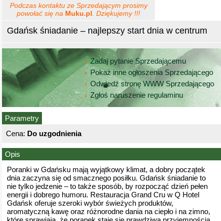
Podczas kontaktu ze Sprzedającym prosimy
powołać się na
Muku.pl
. Dziękujemy !!!
Gdańsk śniadanie – najlepszy start dnia w centrum
Zadaj pytanie Sprzedającemu
Pokaż inne ogłoszenia Sprzedającego
Odwiedź stronę WWW Sprzedającego
Zgłoś naruszenie regulaminu
Parametry
Cena:
Do uzgodnienia
Opis
Poranki w Gdańsku mają wyjątkowy klimat, a dobry początek
dnia zaczyna się od smacznego posiłku. Gdańsk śniadanie to
nie tylko jedzenie – to także sposób, by rozpocząć dzień pełen
energii i dobrego humoru. Restauracja Grand Cru w Q Hotel
Gdańsk oferuje szeroki wybór świeżych produktów,
aromatyczną kawę oraz różnorodne dania na ciepło i na zimno,
które sprawiają, że poranek staje się prawdziwą przyjemnością.