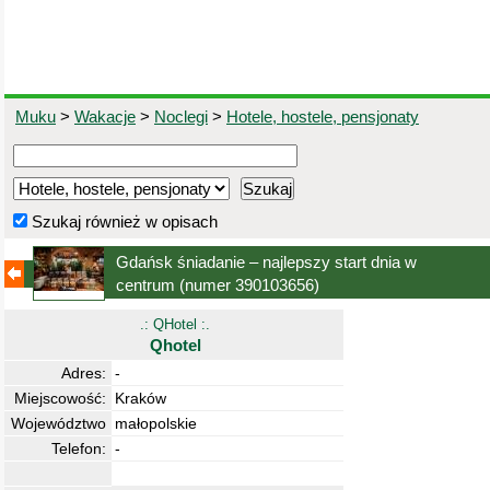
Muku
>
Wakacje
>
Noclegi
>
Hotele, hostele, pensjonaty
Szukaj również w opisach
Gdańsk śniadanie – najlepszy start dnia w
centrum
(numer 390103656)
.: QHotel :.
Qhotel
Adres:
-
Miejscowość:
Kraków
Województwo
małopolskie
Telefon:
-