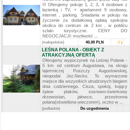
!!! Oferujemy pokoje 1, 2, 3, 4 osobowe z
łazienką i TV, + apartament 9 osobowy,
internet , parking. Śniadania w pokoju na
życzenie za dodatkową opłatą spokojna
okolica do centrum ok 2 km , w pobliżu
szlaki turystyczne. CENY DO
NEGOCJACJI: mozliwość ...
(małopolskie)
40,00 PLN
LEŚNA POLANA - OBIEKT Z
ATRAKCYJNĄ OFERTĄ
Oferujemy wypoczynek na Leśnej Polanie -
5 km od centrum Augustowa, na skraju
tajemniczej Puszczy Augustowskiej,
nieopodal Jez.Necko. To wymarzone
miejsce dla wszystkich utrudzonych biegiem
dnia codziennego. Cisza, spokój, kojący
śpiew ptaków, sosnowo-świerkowy
drzewostan, jałowce, przestronna
polana(oświetlona wieczorem), oczko w ...
(podlaskie)
Do uzgodnienia