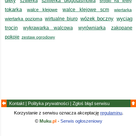
diety
szlifierka
szlifierka długotaśmowa
środki na krety
tokarka
walce klejowe
walce klejowe scm
wiertarka
wózek boczny
wyciąg
wiertarka pozioma
wirtualne biuro
trocin
wykrawarka walcowa
wyrówniarka
zakopane
pokoje
zestaw ogrodowy
Kontakt
|
Polityka prywatności
|
Zgłoś błąd
serwisu
Korzystanie z serwisu oznacza akceptację
regulaminu
.
©
Muku
.pl
-
Serwis ogłoszeniowy