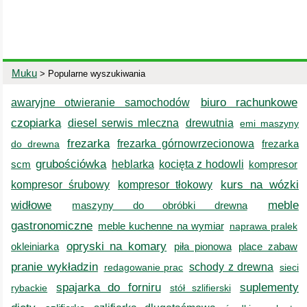
Muku
> Popularne wyszukiwania
biuro rachunkowe
awaryjne otwieranie samochodów
czopiarka
diesel serwis mleczna
drewutnia
emi maszyny
frezarka
frezarka górnowrzecionowa
frezarka
do drewna
grubościówka
scm
heblarka
kocięta z hodowli
kompresor
kurs na wózki
kompresor śrubowy
kompresor tłokowy
widłowe
meble
maszyny do obróbki drewna
gastronomiczne
meble kuchenne na wymiar
naprawa pralek
opryski na komary
okleiniarka
piła pionowa
place zabaw
pranie wykładzin
schody z drewna
redagowanie prac
sieci
spajarka do forniru
suplementy
rybackie
stół szlifierski