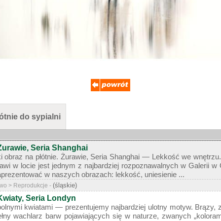
tnie do sypialni
Żurawie, Seria Shanghai
ki obraz na płótnie. Żurawie, Seria Shanghai — Lekkość we wnętrz
rawi w locie jest jednym z najbardziej rozpoznawalnych w Galerii
aprezentować w naszych obrazach: lekkość, uniesienie ...
(śląskie)
stwo > Reprodukcje -
Kwiaty, Seria Londyn
polnymi kwiatami — prezentujemy najbardziej ulotny motyw. Brązy, zie
łny wachlarz barw pojawiających się w naturze, zwanych „kolorami