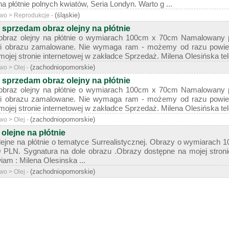
 płótnie polnych kwiatów, Seria Londyn. Warto g ...
(śląskie)
stwo > Reprodukcje -
 sprzedam obraz olejny na płótnie
 obraz olejny na płótnie o wymiarach 100cm x 70cm Namalowany 
oki obrazu zamalowane. Nie wymaga ram - możemy od razu powie
ojej stronie internetowej w zakładce Sprzedaż. Milena Olesińska tele
(zachodniopomorskie)
two > Olej -
 sprzedam obraz olejny na płótnie
 obraz olejny na płótnie o wymiarach 100cm x 70cm Namalowany 
oki obrazu zamalowane. Nie wymaga ram - możemy od razu powie
ojej stronie internetowej w zakładce Sprzedaż. Milena Olesińska tel
(zachodniopomorskie)
two > Olej -
olejne na płótnie
ejne na płótnie o tematyce Surrealistycznej. Obrazy o wymiarach
 PLN. Sygnatura na dole obrazu .Obrazy dostępne na mojej stron
am : Milena Olesinska ...
(zachodniopomorskie)
two > Olej -