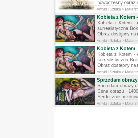
nowoczesny obraz na
Antyki i Sztuka > Malar
Kobieta z Kotem -
Kobieta z Kotem -
surrealistyczna B
Obraz dostępny na m
Antyki i Sztuka > Malars
Kobieta z Kotem -
Kobieta z Kotem -
surrealistyczna B
Obraz dostępny na m
Antyki i Sztuka > Malars
Sprzedam obrazy 
Sprzedam obrazy ol
Cena obrazu : 1400
Serdecznie pozdrawi
Antyki i Sztuka > Malars