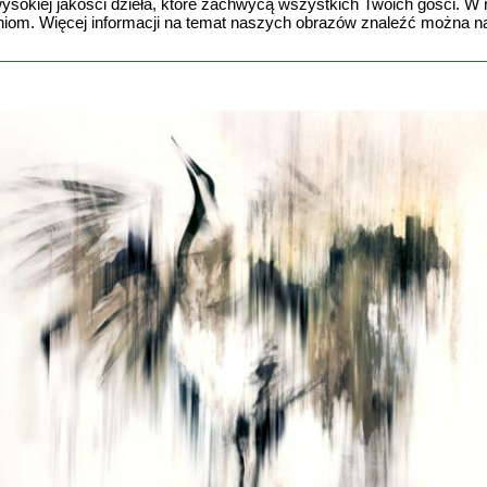
 wysokiej jakości dzieła, które zachwycą wszystkich Twoich gości. 
m. Więcej informacji na temat naszych obrazów znaleźć można na n