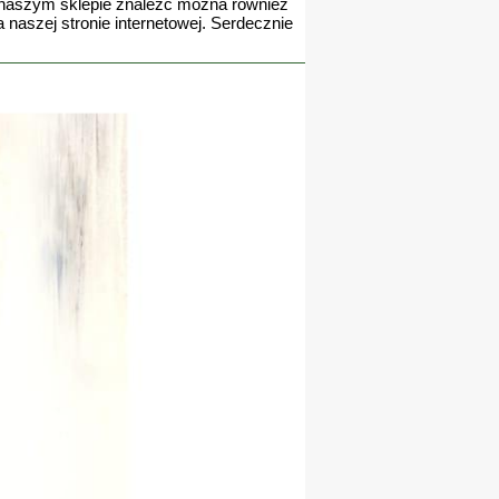
W naszym sklepie znaleźć można również
aszej stronie internetowej. Serdecznie