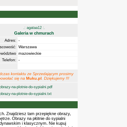
.: agataa12 :.
Galeria w chmurach
Adres:
-
jscowość:
Warszawa
ewództwo
mazowieckie
Telefon:
-
dczas kontaktu ze Sprzedającym prosimy
powołać się na
Muku.pl
. Dziękujemy !!!
obrazy-na-plotnie-do-sypialni.pdf
obrazy-na-plotnie-do-sypialni.txt
h. Znajdziesz tam przepiękne obrazy,
trze. Obrazy na płótnie do sypialni
ndynawskim i klasycznym. Nie kupuj