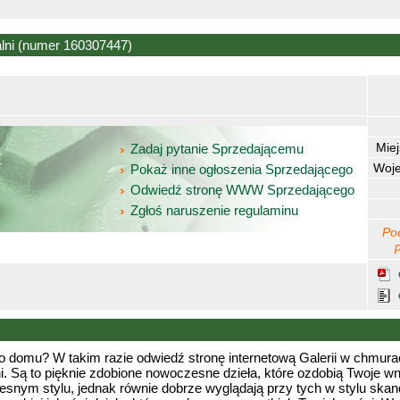
alni
(numer 160307447)
Mie
Zadaj pytanie Sprzedającemu
Woj
Pokaż inne ogłoszenia Sprzedającego
Odwiedź stronę WWW Sprzedającego
Zgłoś naruszenie regulaminu
Po
 domu? W takim razie odwiedź stronę internetową Galerii w chmurac
i. Są to pięknie zdobione nowoczesne dzieła, które ozdobią Twoje wnę
esnym stylu, jednak równie dobrze wyglądają przy tych w stylu ska