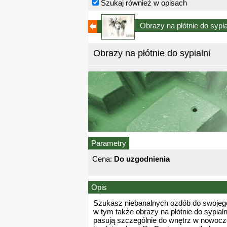
Szukaj również w opisach
Obrazy na płótnie do sypi
Obrazy na płótnie do sypialni
Parametry
Cena:
Do uzgodnienia
Opis
Szukasz niebanalnych ozdób do swojego
w tym także obrazy na płótnie do sypialn
pasują szczególnie do wnętrz w nowocz