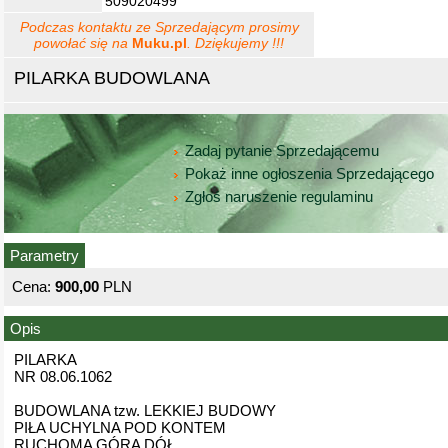
509020499
Podczas kontaktu ze Sprzedającym prosimy
powołać się na
Muku.pl
. Dziękujemy !!!
PILARKA BUDOWLANA
Zadaj pytanie Sprzedającemu
Pokaż inne ogłoszenia Sprzedającego
Zgłoś naruszenie regulaminu
Parametry
Cena:
900,00
PLN
Opis
PILARKA
NR 08.06.1062
BUDOWLANA tzw. LEKKIEJ BUDOWY
PIŁA UCHYLNA POD KONTEM
RUCHOMA GÓRA DÓŁ