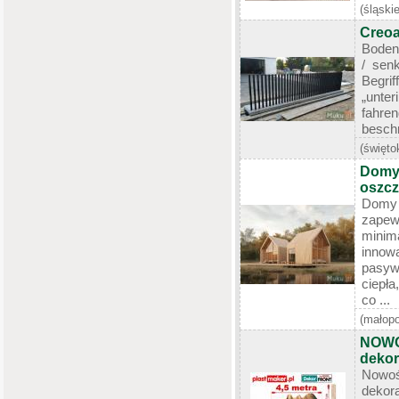
(śląskie
Creoa
Bodenv
/ sen
Begr
„unte
fahr
beschr
(święto
Domy 
oszcz
Domy 
zape
minim
inno
pasyw
ciepła
co ...
(małopo
NOWO
deko
Nowo
dekor