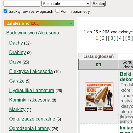
Szukaj również w opisach
Pomiń parametry
Znaleziono
(263)
1 do 25 z 263 znaleziony
Budownictwo i Akcesoria
1
[
2
]
[
3
]
[
4
]
[
5
]
Dachy
(32)
Drabiny
(3)
Lista ogłoszeń
Drzwi
Sortu
(25)
dod
Elektryka i akcesoria
(19)
Belki
dekor
Garaże
(5)
Produ
które 
Hydraulika i armatura
(26)
To id
Kominki i akcesoria
(8)
rust
klasy
Markizy
(1)
ofercie
(kujaws
Odkurzacze centralne
(5)
pomors
Imita
Ogrodzenia i bramy
(24)