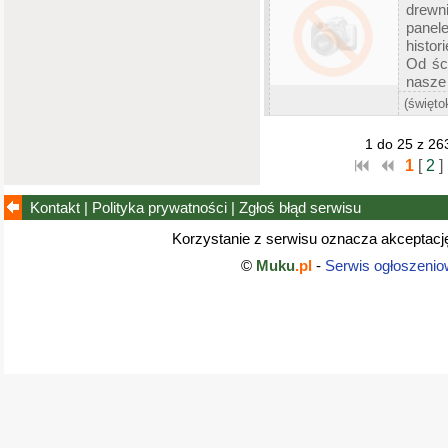
drewn
panele
histor
Od śc
nasze 
(święto
1 do 25 z 26
1
[
2
]
Kontakt
|
Polityka prywatności
|
Zgłoś błąd
serwisu
Korzystanie z serwisu oznacza akceptac
©
Muku
.pl
-
Serwis ogłoszenio