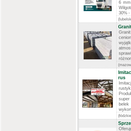
6 mm 
Wilgo
30% - 
(lubelsk
Grani
Granit
cenio
wyją
atmos
spraw
różnor
(mazow
Imita
rus
Imita
rusty
Produ
super
belek
wykona
(łódzkie
Sprze
Ofer