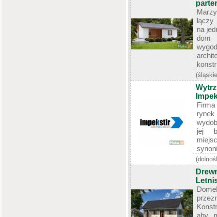
parte
Marzy
łączy 
na je
dom 
wyg
archi
konstr
(śląskie
Wytrz
Impek
Firma
ryne
wydob
jej 
miejs
synoni
(dolnoś
Drewn
Letni
Dome
przez
Konst
aby m