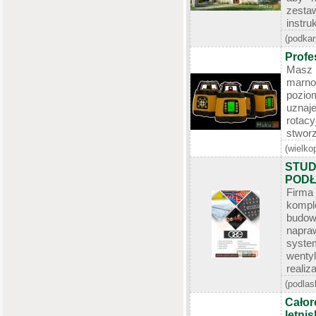
zesta
instru
(podkar
Profe
Masz
marno
pozio
uznaj
rotac
stworz
(wielko
STUD
PODŁ
Firm
komp
budo
napra
syst
wentyl
realiza
(podlas
Całor
letni