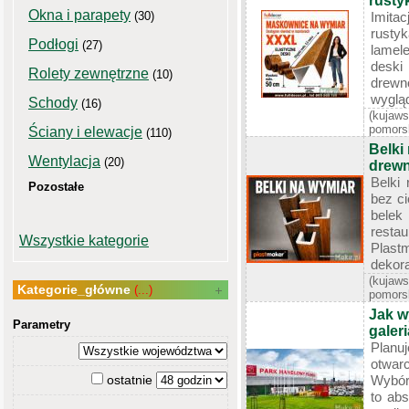
rusty
Okna i parapety
(30)
Imit
rusty
Podłogi
(27)
lamele
deski
Rolety zewnętrzne
(10)
drew
wygląd
Schody
(16)
(kujaws
pomors
Ściany i elewacje
(110)
Belki
Wentylacja
(20)
drewn
Belki
Pozostałe
bez c
belek
resta
Wszystkie kategorie
Plas
dekor
(kujaws
Kategorie_główne
(...)
pomors
Jak w
Parametry
galer
Planu
otwa
ostatnie
Wybór 
to ab