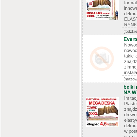
format
inno
dekor
ELAS
RYNKU
(łódzkie
Evert
Nowo
nowoc
takie 
znajdz
zimn
instal
(mazow
belki
NA W
Imita
Plast
znajd
drew
elas
dekor
w posta