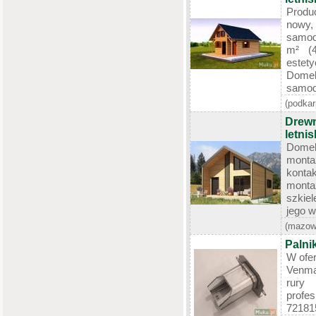
Produ
nowy,
samod
m² (
estet
Dom
samodz
(podkar
Drewn
letni
Dome
monta
kont
mont
szkiel
jego w
(mazow
Palni
W ofer
Venma.
rury
profe
721815