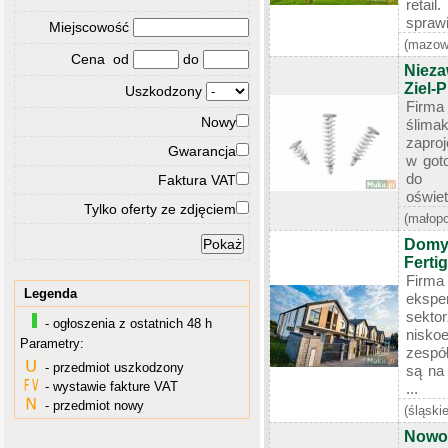
retail
sprawi
Miejscowość
(mazow
Cena od
do
Nieza
Ziel-P
Uszkodzony
Firma 
Nowy
ślimak
zapro
Gwarancja
w goto
do 
Faktura VAT
oświet
Tylko oferty ze zdjęciem
(małopo
Domy 
Ferti
Firma
Legenda
eksper
se
- ogłoszenia z ostatnich 48 h
nisko
Parametry:
zespó
- przedmiot uszkodzony
są na 
- wystawie fakture VAT
...
- przedmiot nowy
(śląskie
Nowoc