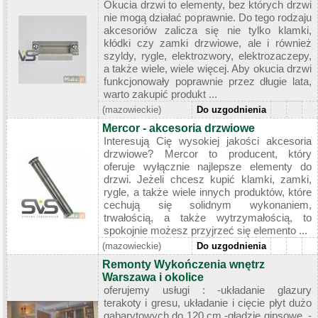
Okucia drzwi to elementy, bez których drzwi
nie mogą działać poprawnie. Do tego rodzaju
akcesoriów zalicza się nie tylko klamki,
kłódki czy zamki drzwiowe, ale i również
szyldy, rygle, elektrozwory, elektrozaczepy,
a także wiele, wiele więcej. Aby okucia drzwi
funkcjonowały poprawnie przez długie lata,
warto zakupić produkt ...
(mazowieckie)
Do uzgodnienia
Mercor - akcesoria drzwiowe
Interesują Cię wysokiej jakości akcesoria
drzwiowe? Mercor to producent, który
oferuje wyłącznie najlepsze elementy do
drzwi. Jeżeli chcesz kupić klamki, zamki,
rygle, a także wiele innych produktów, które
cechują się solidnym wykonaniem,
trwałością, a także wytrzymałością, to
spokojnie możesz przyjrzeć się elemento ...
(mazowieckie)
Do uzgodnienia
Remonty Wykończenia wnętrz
Warszawa i okolice
oferujemy usługi : -układanie glazury
terakoty i gresu, układanie i cięcie płyt dużo
gabarytowych do 120 cm -gładzie gipsowe, -