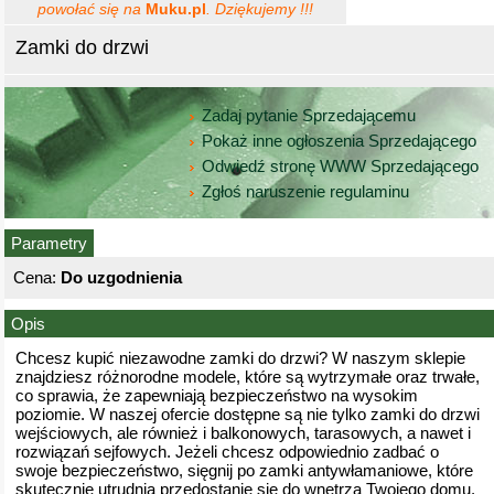
powołać się na
Muku.pl
. Dziękujemy !!!
Zamki do drzwi
Zadaj pytanie Sprzedającemu
Pokaż inne ogłoszenia Sprzedającego
Odwiedź stronę WWW Sprzedającego
Zgłoś naruszenie regulaminu
Parametry
Cena:
Do uzgodnienia
Opis
Chcesz kupić niezawodne zamki do drzwi? W naszym sklepie
znajdziesz różnorodne modele, które są wytrzymałe oraz trwałe,
co sprawia, że zapewniają bezpieczeństwo na wysokim
poziomie. W naszej ofercie dostępne są nie tylko zamki do drzwi
wejściowych, ale również i balkonowych, tarasowych, a nawet i
rozwiązań sejfowych. Jeżeli chcesz odpowiednio zadbać o
swoje bezpieczeństwo, sięgnij po zamki antywłamaniowe, które
skutecznie utrudnią przedostanie się do wnętrza Twojego domu.