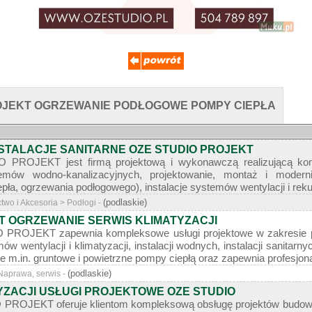
PROJEKT OGRZEWANIE PODŁOGOWE POMPY CIEPŁA
STALACJE SANITARNE OZE STUDIO PROJEKT
PROJEKT jest firmą projektową i wykonawczą realizującą komple
emów wodno-kanalizacyjnych, projektowanie, montaż i moder
ła, ogrzewania podłogowego), instalacje systemów wentylacji i rekupe
(podlaskie)
wo i Akcesoria > Podłogi -
T OGRZEWANIE SERWIS KLIMATYZACJI
PROJEKT zapewnia kompleksowe usługi projektowe w zakresie 
w wentylacji i klimatyzacji, instalacji wodnych, instalacji sanitarn
 m.in. gruntowe i powietrzne pompy ciepłą oraz zapewnia profesjona
(podlaskie)
Naprawa, serwis -
YZACJI USŁUGI PROJEKTOWE OZE STUDIO
PROJEKT oferuje klientom kompleksową obsługę projektów budowl