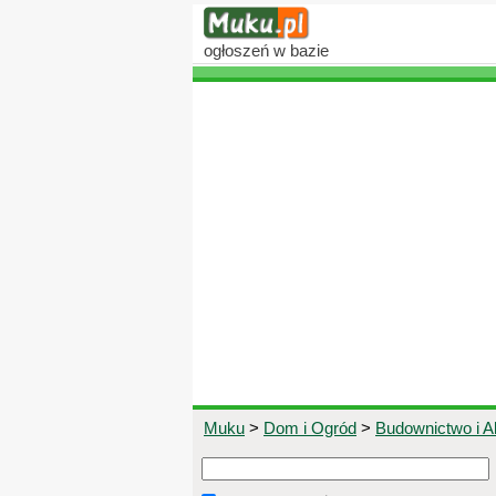
ogłoszeń
w bazie
Muku
>
Dom i Ogród
>
Budownictwo i A