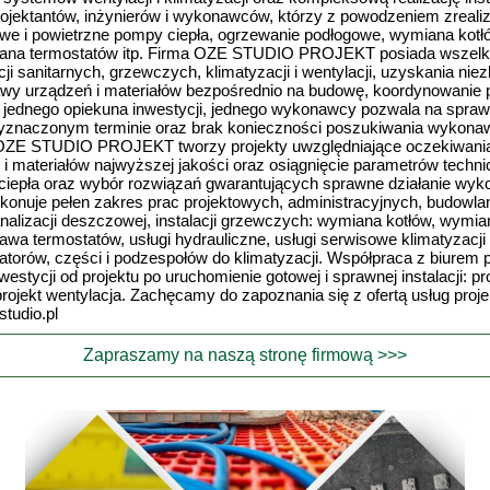
ktantów, inżynierów i wykonawców, którzy z powodzeniem zrealizują 
owe i powietrzne pompy ciepła, ogrzewanie podłogowe, wymiana kotłó
ana termostatów itp. Firma OZE STUDIO PROJEKT posiada wszelkie
i sanitarnych, grzewczych, klimatyzacji i wentylacji, uzyskania ni
tawy urządzeń i materiałów bezpośrednio na budowę, koordynowanie 
my, jednego opiekuna inwestycji, jednego wykonawcy pozwala na spraw
 wyznaczonym terminie oraz brak konieczności poszukiwania wykon
ma OZE STUDIO PROJEKT tworzy projekty uwzględniające oczekiwania
i materiałów najwyższej jakości oraz osiągnięcie parametrów techni
ciepła oraz wybór rozwiązań gwarantujących sprawne działanie wykona
e pełen zakres prac projektowych, administracyjnych, budowlanyc
kanalizacji deszczowej, instalacji grzewczych: wymiana kotłów, wym
a termostatów, usługi hydrauliczne, usługi serwisowe klimatyzacji ws
yzatorów, części i podzespołów do klimatyzacji. Współpraca z bi
estycji od projektu po uruchomienie gotowej i sprawnej instalacji: p
, projekt wentylacja. Zachęcamy do zapoznania się z ofertą usług p
studio.pl
Zapraszamy na naszą stronę firmową >>>