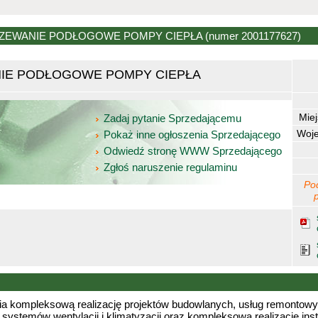
RZEWANIE PODŁOGOWE POMPY CIEPŁA
(numer 2001177627)
IE PODŁOGOWE POMPY CIEPŁA
Mie
Zadaj pytanie Sprzedającemu
Woj
Pokaż inne ogłoszenia Sprzedającego
Odwiedź stronę WWW Sprzedającego
Zgłoś naruszenie regulaminu
Po
ompleksową realizację projektów budowlanych, usług remontowy
ystemów wentylacji i klimatyzacji oraz kompleksową realizację ins