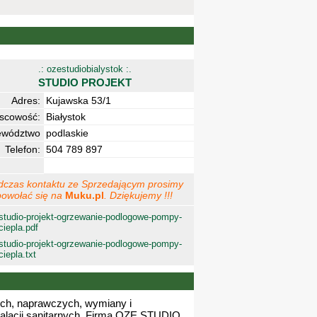
.: ozestudiobialystok :.
STUDIO PROJEKT
Adres:
Kujawska 53/1
jscowość:
Białystok
ewództwo
podlaskie
Telefon:
504 789 897
dczas kontaktu ze Sprzedającym prosimy
powołać się na
Muku.pl
. Dziękujemy !!!
studio-projekt-ogrzewanie-podlogowe-pompy-
ciepla.pdf
studio-projekt-ogrzewanie-podlogowe-pompy-
ciepla.txt
ch, naprawczych, wymiany i
talacji sanitarnych. Firma OZE STUDIO