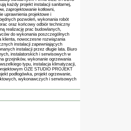
każdy projekt instalacji sanitarnej,
w, zaprojektowanie kotłowni,
 uprawnienia projektowe i
ezbędnych pozwoleń, wykonania robót
prac oraz końcowy odbiór techniczny
ną realizację prac budowlanych,
awców do wykonania poszczególnych
 klienta, nowoczesne rozwiązania
cznych instalacji zapewniających
nych instalacji przez długie lata. Biuro
h, instalatorskich i serwisowych w
iana grzejników, wykonanie ogrzewania
zelkiego typu, instalacja klimatyzacji,
urem projektowym OZE STUDIO PROJEKT
rojekt podłogówka, projekt ogrzewanie,
rojektowych, wykonawczych i serwisowych