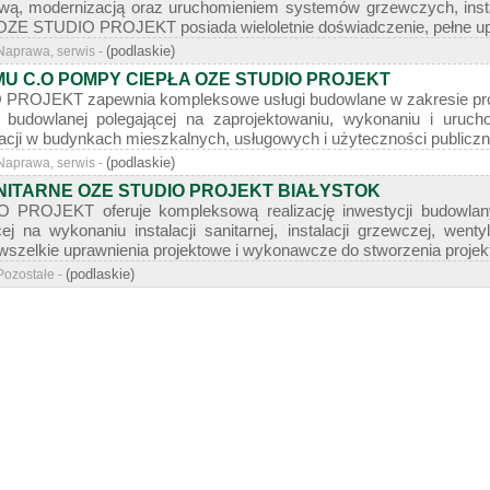
ą, modernizacją oraz uruchomieniem systemów grzewczych, instal
 OZE STUDIO PROJEKT posiada wieloletnie doświadczenie, pełne upr
(podlaskie)
Naprawa, serwis -
U C.O POMPY CIEPŁA OZE STUDIO PROJEKT
ROJEKT zapewnia kompleksowe usługi budowlane w zakresie proje
ji budowlanej polegającej na zaprojektowaniu, wykonaniu i uruchom
zacji w budynkach mieszkalnych, usługowych i użyteczności publicznej
(podlaskie)
Naprawa, serwis -
NITARNE OZE STUDIO PROJEKT BIAŁYSTOK
PROJEKT oferuje kompleksową realizację inwestycji budowlany
cej na wykonaniu instalacji sanitarnej, instalacji grzewczej, wen
elkie uprawnienia projektowe i wykonawcze do stworzenia projektu i
(podlaskie)
Pozostałe -