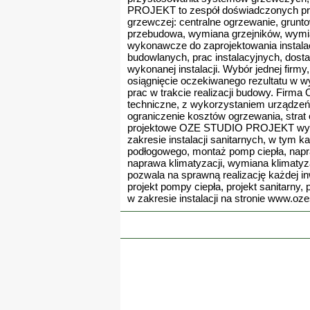
PROJEKT to zespół doświadczonych proje
grzewczej: centralne ogrzewanie, grunt
przebudowa, wymiana grzejników, wymi
wykonawcze do zaprojektowania instalacj
budowlanych, prac instalacyjnych, dos
wykonanej instalacji. Wybór jednej fir
osiągnięcie oczekiwanego rezultatu w
prac w trakcie realizacji budowy. Fir
techniczne, z wykorzystaniem urządzeń 
ograniczenie kosztów ogrzewania, strat 
projektowe OZE STUDIO PROJEKT wykonuj
zakresie instalacji sanitarnych, w tym 
podłogowego, montaż pomp ciepła, napraw
naprawa klimatyzacji, wymiana klimat
pozwala na sprawną realizację każdej inw
projekt pompy ciepła, projekt sanitarny
w zakresie instalacji na stronie www.oze