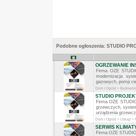
Podobne ogłoszenia: STUDIO 
OGRZEWANIE IN
Firma OZE STUDIO 
modernizacja syst
gazowych, pomp ciep
Dom i Ogród > Budownict
STUDIO PROJEK
Firma OZE STUDIO 
grzewczych, systemó
urządzenia grzewcze
Dom i Ogród > Usługi > 
SERWIS KLIMAT
Firma OZE STUDIO 