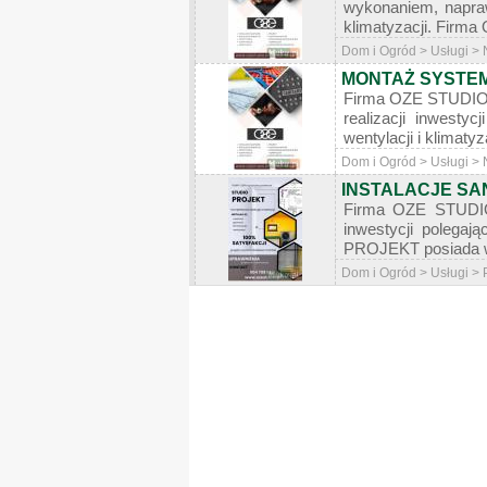
wykonaniem, napraw
klimatyzacji. Firma
Dom i Ogród > Usługi > 
MONTAŻ SYSTEM
Firma OZE STUDIO P
realizacji inwestyc
wentylacji i klimaty
Dom i Ogród > Usługi > 
INSTALACJE SA
Firma OZE STUDIO 
inwestycji polegają
PROJEKT posiada wsz
Dom i Ogród > Usługi > 