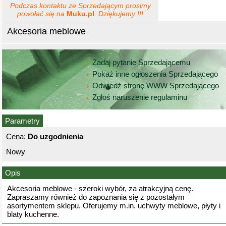
Podczas kontaktu ze Sprzedającym prosimy
powołać się na
Muku.pl
. Dziękujemy !!!
Akcesoria meblowe
Zadaj pytanie Sprzedającemu
Pokaż inne ogłoszenia Sprzedającego
Odwiedź stronę WWW Sprzedającego
Zgłoś naruszenie regulaminu
Parametry
Cena:
Do uzgodnienia
Nowy
Opis
Akcesoria meblowe - szeroki wybór, za atrakcyjną cenę.
Zapraszamy również do zapoznania się z pozostałym
asortymentem sklepu. Oferujemy m.in. uchwyty meblowe, płyty i
blaty kuchenne.