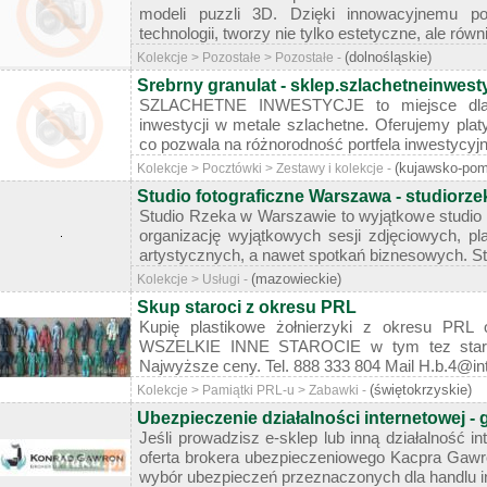
modeli puzzli 3D. Dzięki innowacyjnemu po
technologii, tworzy nie tylko estetyczne, ale równie
(dolnośląskie)
Kolekcje > Pozostałe > Pozostałe -
Srebrny granulat - sklep.szlachetneinwesty
SZLACHETNE INWESTYCJE to miejsce dla o
inwestycji w metale szlachetne. Oferujemy platy
co pozwala na różnorodność portfela inwestycyjn
(kujawsko-pom
Kolekcje > Pocztówki > Zestawy i kolekcje -
Studio fotograficzne Warszawa - studiorze
Studio Rzeka w Warszawie to wyjątkowe studio 
organizację wyjątkowych sesji zdjęciowych, p
artystycznych, a nawet spotkań biznesowych. Stu
(mazowieckie)
Kolekcje > Usługi -
Skup staroci z okresu PRL
Kupię plastikowe żołnierzyki z okresu PRL 
WSZELKIE INNE STAROCIE w tym tez stare 
Najwyższe ceny. Tel. 888 333 804 Mail H.b.4@inter
(świętokrzyskie)
Kolekcje > Pamiątki PRL-u > Zabawki -
Ubezpieczenie działalności internetowej - 
Jeśli prowadzisz e-sklep lub inną działalność i
oferta brokera ubezpieczeniowego Kacpra Gawro
wybór ubezpieczeń przeznaczonych dla handlu int