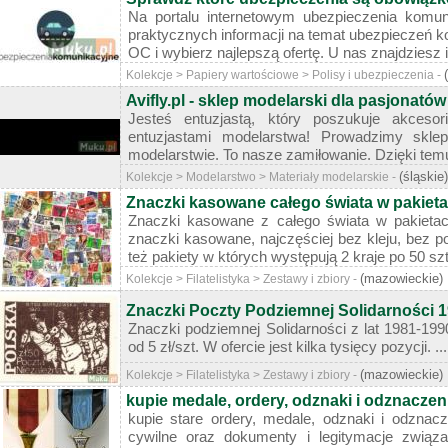
Na portalu internetowym ubezpieczenia komun
praktycznych informacji na temat ubezpieczeń 
OC i wybierz najlepszą ofertę. U nas znajdziesz i
Kolekcje > Papiery wartościowe > Polisy i ubezpieczenia -
Avifly.pl - sklep modelarski dla pasjonatów
Jesteś entuzjastą, który poszukuje akceso
entuzjastami modelarstwa! Prowadzimy skle
modelarstwie. To nasze zamiłowanie. Dzięki te
(śląskie)
Kolekcje > Modelarstwo > Materiały modelarskie -
Znaczki kasowane całego świata w pakiet
Znaczki kasowane z całego świata w pakietac
znaczki kasowane, najczęściej bez kleju, bez po
też pakiety w których występują 2 kraje po 50 szt 
(mazowieckie)
Kolekcje > Filatelistyka > Zestawy i zbiory -
Znaczki Poczty Podziemnej Solidarności 
Znaczki podziemnej Solidarności z lat 1981-1990
od 5 zł/szt. W ofercie jest kilka tysięcy pozycji. ...
(mazowieckie)
Kolekcje > Filatelistyka > Zestawy i zbiory -
kupie medale, ordery, odznaki i odznaczen
kupie stare ordery, medale, odznaki i odznacz
cywilne oraz dokumenty i legitymacje związ