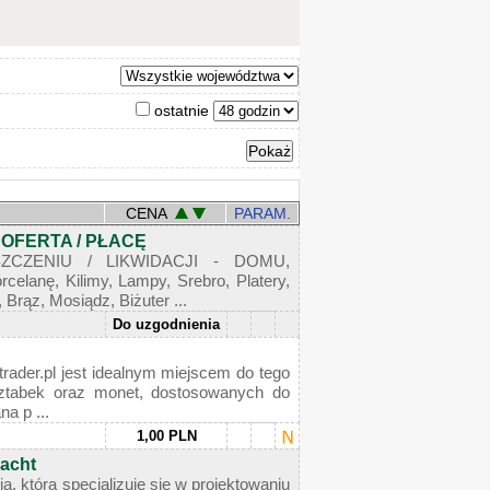
ostatnie
CENA
PARAM.
 OFERTA / PŁACĘ
ZCZENIU / LIKWIDACJI - DOMU,
celanę, Kilimy, Lampy, Srebro, Platery,
 Brąz, Mosiądz, Biżuter ...
Do uzgodnienia
trader.pl jest idealnym miejscem do tego
 sztabek oraz monet, dostosowanych do
a p ...
1,00 PLN
jacht
a, która specjalizuje się w projektowaniu