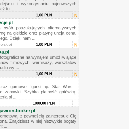
dejściu i wykorzystaniu najnowszych
ż fu ...
1,00 PLN
cje.pl
sób poszukujących alternatywnych
nę na giełdzie oraz platynę uncja cena,
ego. Dzięki nam ...
orskie)
1,00 PLN
ka.pl
fotograficzne na wynajem umożliwiające
lanów filmowych, wernisaży, warsztatów
dio wy ...
1,00 PLN
oraz gumowe figurki np. Star Wars i
zabawki. Szybka płatność gotówką.
ia.pl ...
1000,00 PLN
gawron-broker.pl
nternetową, z pewnością zainteresuje Cię
na. Znajdziesz w niej niezwykle bogaty
 ...