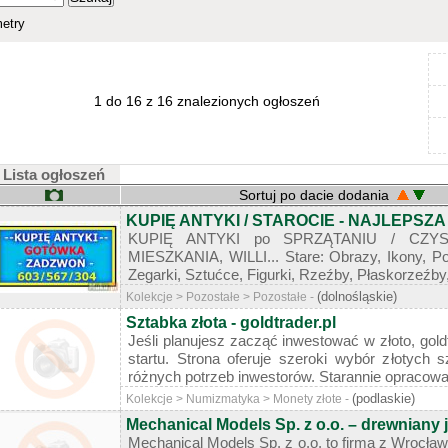
etry
1 do 16 z 16 znalezionych ogłoszeń
Lista ogłoszeń
Sortuj po dacie dodania
KUPIĘ ANTYKI / STAROCIE - NAJLEPSZA
KUPIĘ ANTYKI po SPRZĄTANIU / CZYS
MIESZKANIA, WILLI... Stare: Obrazy, Ikony, Por
Zegarki, Sztućce, Figurki, Rzeźby, Płaskorzeźby,
(dolnośląskie)
Kolekcje > Pozostałe > Pozostałe -
Sztabka złota - goldtrader.pl
Jeśli planujesz zacząć inwestować w złoto, gold
startu. Strona oferuje szeroki wybór złotych
różnych potrzeb inwestorów. Starannie opracowan
(podlaskie)
Kolekcje > Numizmatyka > Monety złote -
Mechanical Models Sp. z o.o. – drewniany 
Mechanical Models Sp. z o.o. to firma z Wrocławi