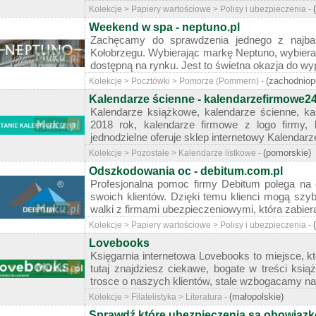
Kolekcje > Papiery wartościowe > Polisy i ubezpieczenia -
Weekend w spa - neptuno.pl
Zachęcamy do sprawdzenia jednego z najbard
Kołobrzegu. Wybierając markę Neptuno, wybiera
dostępną na rynku. Jest to świetna okazja do wy
(zachodniop
Kolekcje > Pocztówki > Pomorze (Pommern) -
Kalendarze ścienne - kalendarzefirmowe24
Kalendarze książkowe, kalendarze ścienne, ka
2018 rok, kalendarze firmowe z logo firmy, k
jednodzielne oferuje sklep internetowy Kalendarze
(pomorskie)
Kolekcje > Pozostałe > Kalendarze listkowe -
Odszkodowania oc - debitum.com.pl
Profesjonalna pomoc firmy Debitum polega n
swoich klientów. Dzięki temu klienci mogą szy
walki z firmami ubezpieczeniowymi, która zabiera n
Kolekcje > Papiery wartościowe > Polisy i ubezpieczenia -
Lovebooks
Księgarnia internetowa Lovebooks to miejsce, 
tutaj znajdziesz ciekawe, bogate w treści ksi
trosce o naszych klientów, stale wzbogacamy nas
(małopolskie)
Kolekcje > Filatelistyka > Literatura -
Sprawdź które ubezpieczenia są obowiąz