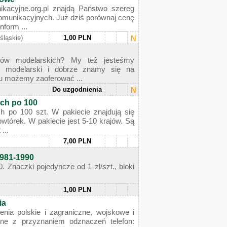
ikacyjne.org.pl znajdą Państwo szereg
komunikacyjnych. Już dziś porównaj cenę
nform ...
(śląskie)
1,00 PLN
riów modelarskich? My też jesteśmy
p modelarski i dobrze znamy się na
mu możemy zaoferować ...
Do uzgodnienia
ach po 100
h po 100 szt. W pakiecie znajdują się
wtórek. W pakiecie jest 5-10 krajów. Są
...
7,00 PLN
1981-1990
. Znaczki pojedyncze od 1 zł/szt., bloki
1,00 PLN
ia
enia polskie i zagraniczne, wojskowe i
ane z przyznaniem odznaczeń telefon: