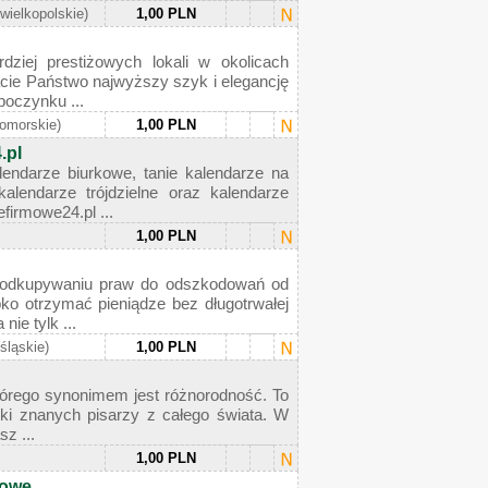
(wielkopolskie)
1,00 PLN
ziej prestiżowych lokali w okolicach
cie Państwo najwyższy szyk i elegancję
poczynku ...
omorskie)
1,00 PLN
.pl
lendarze biurkowe, tanie kalendarze na
alendarze trójdzielne oraz kalendarze
firmowe24.pl ...
1,00 PLN
a odkupywaniu praw do odszkodowań od
bko otrzymać pieniądze bez długotrwałej
ie tylk ...
(śląskie)
1,00 PLN
którego synonimem jest różnorodność. To
ążki znanych pisarzy z całego świata. W
z ...
1,00 PLN
kowe