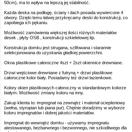
50cm), ma to wpływ na lepszą jej stabilność.
Każda deska na podłogę, ściany i dach posiada wywiercone 4
otwory. Dzięki temu łatwej przykręcamy deski do konstrukcji, co
zapobiega ich pękaniu.
Możliwość zamówienia większej ilości różnych materiałów
desek , płyty OSB , konstrukcji szkieletowej itp.
Konstrukcja domku jest strugana, szlifowana i starannie
selekcjonowana do uzyskania gładkiej powierzchni.
Okna plastikowe całoroczne 4szt + 2szt okiennice drewniane.
Drzwi wejściowe drewniane z futryną + drzwi plastikowe
całoroczne kolor biały. Posiadamy też drzwi łazienkowe.
Kolory okien plastikowych całoroczny w standardowym kolorze
białym. Możliwość zmiany koloru na inny.
Zakup klienta to: impregnat na zewnątrz i materiał ociepleniowy
(wełna, styropian lub piana pur). Chętnie doradzimy w wyborze
koloru impregnatów i dobrej jakości materiałów.
Impregnat do wewnątrz domku - używamy impregnatu
atestowanego, bezbarwnego i bezwonnego, nie szkodliwego dla