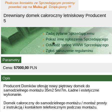
Podczas kontaktu ze Sprzedającym prosimy
powołać się na
Muku.pl
. Dziękujemy !!!
Drewniany domek całoroczny letniskowy Producent
5
Zadaj pytanie Sprzedającemu
Pokaż inne ogłoszenia Sprzedającego
Odwiedź stronę WWW Sprzedającego
Zgłoś naruszenie regulaminu
Parametry
Cena:
57000,00
PLN
Opis
Producent Domków oferuję nowy piętrowy domek do
samodzielnego montażu 35m2 5m/7m. Ładne i estetyczne
wykonanie.
Domek całoroczny do samodzielnego montażu / montaż prosty
z instrukcją i kontaktem telefonicznym podczas montażu.