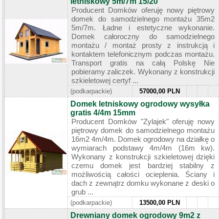
letniskowy 5m/7m 15/20
Producent Domków oferuję nowy piętrowy
domek do samodzielnego montażu 35m2
5m/7m. Ładne i estetyczne wykonanie.
Domek całoroczny do samodzielnego
montażu / montaż prosty z instrukcją i
kontaktem telefonicznym podczas montażu.
Transport gratis na całą Polskę Nie
pobieramy zaliczek. Wykonany z konstrukcji
szkieletowej certyf ...
(podkarpackie)
57000,00 PLN
Domek letniskowy ogrodowy wysyłka
gratis 4/4m 15mm
Producent Domków "Zylajek" oferuję nowy
piętrowy domek do samodzielnego montażu
16m2 4m/4m. Domek ogrodowy na działkę o
wymiarach podstawy 4m/4m (16m kw).
Wykonany z konstrukcji szkieletowej dzięki
czemu domek jest bardziej stabilny z
możliwością całości ocieplenia. Ściany i
dach z zewnątrz domku wykonane z deski o
grub ...
(podkarpackie)
13500,00 PLN
Drewniany domek ogrodowy 9m2 z