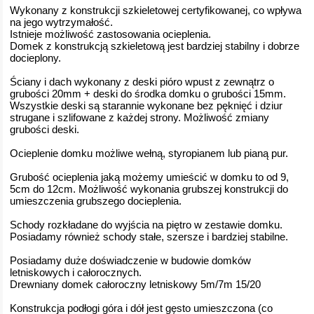
Wykonany z konstrukcji szkieletowej certyfikowanej, co wpływa
na jego wytrzymałość.
Istnieje możliwość zastosowania ocieplenia.
Domek z konstrukcją szkieletową jest bardziej stabilny i dobrze
docieplony.
Ściany i dach wykonany z deski pióro wpust z zewnątrz o
grubości 20mm + deski do środka domku o grubości 15mm.
Wszystkie deski są starannie wykonane bez pęknięć i dziur
strugane i szlifowane z każdej strony. Możliwość zmiany
grubości deski.
Ocieplenie domku możliwe wełną, styropianem lub pianą pur.
Grubość ocieplenia jaką możemy umieścić w domku to od 9,
5cm do 12cm. Możliwość wykonania grubszej konstrukcji do
umieszczenia grubszego docieplenia.
Schody rozkładane do wyjścia na piętro w zestawie domku.
Posiadamy również schody stałe, szersze i bardziej stabilne.
Posiadamy duże doświadczenie w budowie domków
letniskowych i całorocznych.
Drewniany domek całoroczny letniskowy 5m/7m 15/20
Konstrukcja podłogi góra i dół jest gęsto umieszczona (co