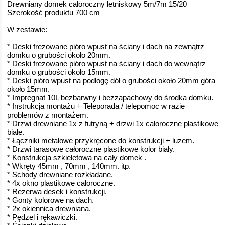
Drewniany domek całoroczny letniskowy 5m/7m 15/20
Szerokość produktu 700 cm
W zestawie:
* Deski frezowane pióro wpust na ściany i dach na zewnątrz
domku o grubości około 20mm.
* Deski frezowane pióro wpust na ściany i dach do wewnątrz
domku o grubości około 15mm.
* Deski pióro wpust na podłogę dół o grubości około 20mm góra
około 15mm.
* Impregnat 10L bezbarwny i bezzapachowy do środka domku.
* Instrukcja montażu + Teleporada / telepomoc w razie
problemów z montażem.
* Drzwi drewniane 1x z futryną + drzwi 1x całoroczne plastikowe
białe.
* Łączniki metalowe przykręcone do konstrukcji + luzem.
* Drzwi tarasowe całoroczne plastikowe kolor biały.
* Konstrukcja szkieletowa na cały domek .
* Wkręty 45mm , 70mm , 140mm. itp.
* Schody drewniane rozkładane.
* 4x okno plastikowe całoroczne.
* Rezerwa desek i konstrukcji.
* Gonty kolorowe na dach.
* 2x okiennica drewniana.
* Pędzel i rękawiczki.