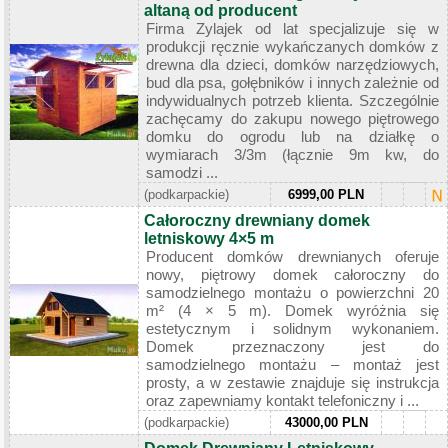
altaną od producent
Firma Zylajek od lat specjalizuje się w
produkcji ręcznie wykańczanych domków z
drewna dla dzieci, domków narzędziowych,
bud dla psa, gołębników i innych zależnie od
indywidualnych potrzeb klienta. Szczególnie
zachęcamy do zakupu nowego piętrowego
domku do ogrodu lub na działkę o
wymiarach 3/3m (łącznie 9m kw, do
samodzi ...
(podkarpackie)
6999,00 PLN
Całoroczny drewniany domek
letniskowy 4×5 m
Producent domków drewnianych oferuje
nowy, piętrowy domek całoroczny do
samodzielnego montażu o powierzchni 20
m² (4 × 5 m). Domek wyróżnia się
estetycznym i solidnym wykonaniem.
Domek przeznaczony jest do
samodzielnego montażu – montaż jest
prosty, a w zestawie znajduje się instrukcja
oraz zapewniamy kontakt telefoniczny i ...
(podkarpackie)
43000,00 PLN