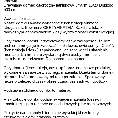
zdrowia.
Drewniany domek całoroczny letniskowy 5m/7m 15/20 Długość
500 cm
Ważna informacja:
Nasze domki zawsze wykonane z konstrukcji suszonej,
strugana, szlifowana z CERTYFIKATEM. Każda sztuka z
fabrycznym oznakowaniem klasy wytrzymałości konstrukcyjnej.
Cały materiał domku przygotowany jest w taki sposób, że bez
problemu mogą go rozładować i załadować dwie osoby . Całość
(konstrukcja i deski) zapakowane i opisane w celu ułatwienia
montażu. Do montażu wystarczą dwie osoby - montaż z
instrukcją i doradztwem Teleporada / telepomoc.
Cały domek (konstrukcja, deski itp.) oraz inne nasze produkty,
wykonane są zawsze z suchego materiału. Dzięki temu, domek
nie musi być zmontowany od razu po zakupie. Spakowany
może przeleżeć dłuższy okres czasu bez żadnych ubytków.
Podstawa solidnego domku to materiał.
Przy zakupie domku dodajemy więcej materiału (desek i
konstrukcji), jako rezerwę do dodatkowych prac montażowych.
Pokrycie dachu gonty bitumiczne wysokiej klasy kolory:
czerwony, zielony, brązowy, grafitowy.