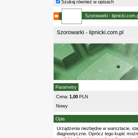
Szukaj również w opisach
Szorowarki - lipnicki.com.
Szorowarki - lipnicki.com.pl
Parametry
Cena:
1,00
PLN
Nowy
Opis
Urządzenia niezbędne w warsztacie, stac
diagnostyczne. Oprócz tego kupić można