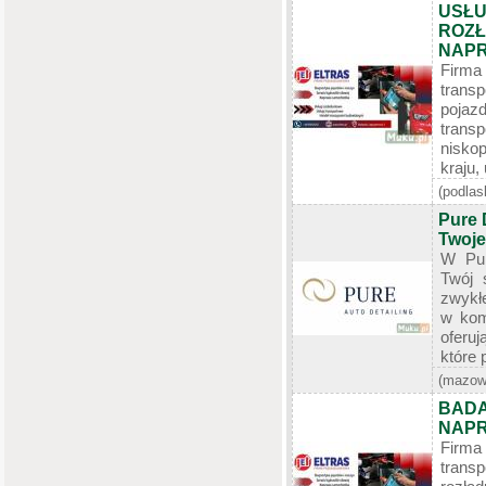
USŁU
ROZ
NAP
Firm
trans
poja
transp
nisko
kraju,
(podlas
Pure 
Twoje
W Pur
Twój 
zwykłe
w kom
oferuj
które 
(mazow
BADA
NAPR
Firma 
trans