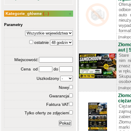
Oferu
odbio
Kategorie_główne
(...)
auto 
nieuż
Parametry
wypad
formal
(małopo
ostatnie
Złomo
aut |
Stare
Miejscowość
nim n
znasz
Cena od
do
w ręku
Skup
Uszkodzony
osobow
Nowy
(małopo
Złom
Gwarancja
cięża
Faktura VAT
Cięża
zajmu
Tylko oferty ze zdjęciem
zabie
Złomu
marki