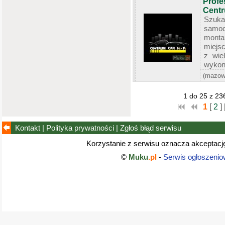
Profe
Centr
Szuka
samoc
monta
miejsc
z wie
wykona
(mazow
1 do 25 z 23
1
[
2
]
Kontakt
|
Polityka prywatności
|
Zgłoś błąd
serwisu
Korzystanie z serwisu oznacza akceptac
©
Muku
.pl
-
Serwis ogłoszenio