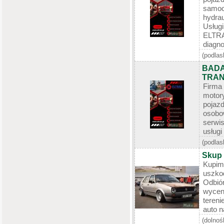
samo
hydrau
Usług
ELT
diagno
(podlas
BADA
TRAN
Firma
motor
poja
osobo
serwi
usługi
(podlas
Skup 
Kupi
uszkod
Odbió
wycen
tereni
auto n
(dolnoś