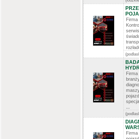
(łódzkie
PRZE
POJA
Firma
Kontr
serwi
świad
tran
rozład
(podlas
BADA
HYDR
Firma
branż
diagn
maszy
poj
specj
...
(podlas
DIAG
WARS
Firma
poj