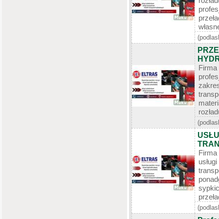
rozł
profe
przeł
własne
(podlas
PRZE
HYDR
Firma
profe
zakre
trans
mate
rozład
(podlas
USŁU
TRAN
Firma
usługi
trans
ponad
sypki
przeła
(podlas