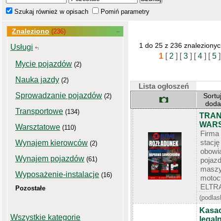
Szukaj również w opisach
Pomiń parametry
Znaleziono
(236)
1 do 25 z 236 znaleziony
Usługi
1
[
2
]
[
3
]
[
4
]
[
5
]
Mycie pojazdów
(2)
Nauka jazdy
(2)
Lista ogłoszeń
Sprowadzanie pojazdów
Sortu
(2)
dod
Transportowe
(134)
TRAN
WARS
Warsztatowe
(110)
Firm
stac
Wynajem kierowców
(2)
obowi
Wynajem pojazdów
(61)
pojaz
maszy
Wyposażenie-instalacje
(16)
motoc
ELTRA
Pozostałe
(podlas
Kasac
Wszystkie kategorie
legal