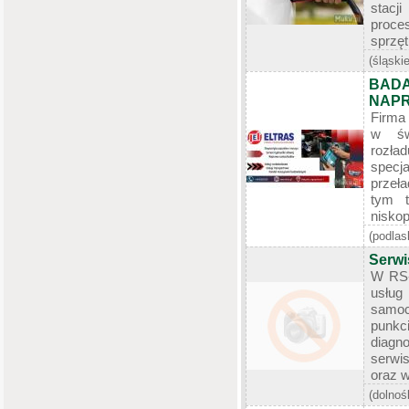
stacj
proce
sprzęt
(śląskie
BADA
NAPR
Firma 
w świ
roz
spe
przeł
tym t
niskop
(podlas
Serw
W RS-
usłu
samo
punkc
diagn
serwi
oraz w 
(dolnoś