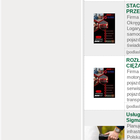
STAC
PRZE
Firma
Okręgo
Log
samoc
pojaz
świadc
(podlas
ROZ
CIĘŻ
Firma
motor
pojaz
serwi
poja
transp
(podlas
Usług
Sigma
Planu
infra
Polska