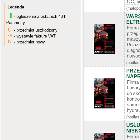
OC, be
Legenda
(małopo
WAR
- ogłoszenia z ostatnich 48 h
ELTR
Parametry:
Firm
- przedmiot uszkodzony
przeg
- wystawie fakture VAT
maszy
- przedmiot nowy
Pojazd
diagn
nowocz
(podlas
PRZE
NAPR
Firm
Logar
do sko
kont
samoc
hydrau
(podlas
USŁU
NISK
Firma