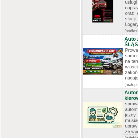
usługi
napra
oraz 
stac
Logary
(podlas
Auto
ŚLĄS
Prowa
samoc
na te
właśc
zakoń
nadaje
(małopo
Autom
kier
spra
autom
jazdy 
musi
upraw
że wpr