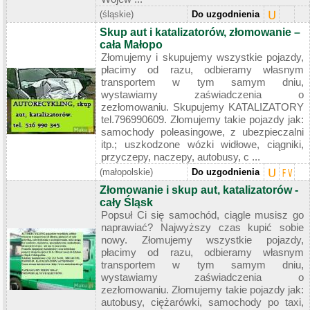
(śląskie)
Do uzgodnienia
Skup aut i katalizatorów, złomowanie –
cała Małopo
Złomujemy i skupujemy wszystkie pojazdy,
płacimy od razu, odbieramy własnym
transportem w tym samym dniu,
wystawiamy zaświadczenia o
zezłomowaniu. Skupujemy KATALIZATORY
tel.796990609. Złomujemy takie pojazdy jak:
samochody poleasingowe, z ubezpieczalni
itp.; uszkodzone wózki widłowe, ciągniki,
przyczepy, naczepy, autobusy, c ...
(małopolskie)
Do uzgodnienia
Złomowanie i skup aut, katalizatorów -
cały Śląsk
Popsuł Ci się samochód, ciągle musisz go
naprawiać? Najwyższy czas kupić sobie
nowy. Złomujemy wszystkie pojazdy,
płacimy od razu, odbieramy własnym
transportem w tym samym dniu,
wystawiamy zaświadczenia o
zezłomowaniu. Złomujemy takie pojazdy jak:
autobusy, ciężarówki, samochody po taxi,