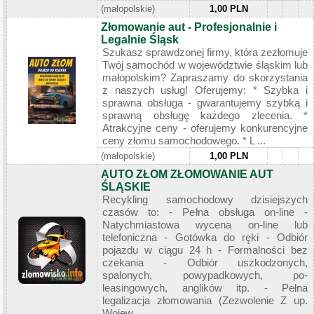
(małopolskie)
1,00 PLN
Złomowanie aut - Profesjonalnie i
Legalnie Śląsk
Szukasz sprawdzonej firmy, która zezłomuje
Twój samochód w województwie śląskim lub
małopolskim? Zapraszamy do skorzystania
z naszych usług! Oferujemy: * Szybka i
sprawna obsługa - gwarantujemy szybką i
sprawną obsługę każdego zlecenia. *
Atrakcyjne ceny - oferujemy konkurencyjne
ceny złomu samochodowego. * L ...
(małopolskie)
1,00 PLN
AUTO ZŁOM ZŁOMOWANIE AUT
ŚLĄSKIE
Recykling samochodowy dzisiejszych
czasów to: - Pełna obsługa on-line -
Natychmiastowa wycena on-line lub
telefoniczna - Gotówka do ręki - Odbiór
pojazdu w ciągu 24 h - Formalności bez
czekania - Odbiór uszkodzonych,
spalonych, powypadkowych, po-
leasingowych, anglików itp. - Pełna
legalizacja złomowania (Zezwolenie Z up.
Wojew ...