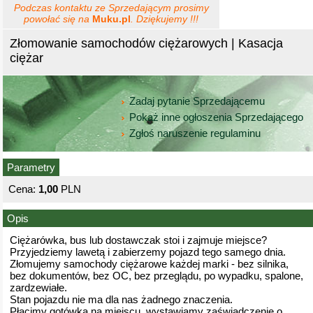
Podczas kontaktu ze Sprzedającym prosimy
powołać się na
Muku.pl
. Dziękujemy !!!
Złomowanie samochodów ciężarowych | Kasacja
ciężar
Zadaj pytanie Sprzedającemu
Pokaż inne ogłoszenia Sprzedającego
Zgłoś naruszenie regulaminu
Parametry
Cena:
1,00
PLN
Opis
Ciężarówka, bus lub dostawczak stoi i zajmuje miejsce?
Przyjedziemy lawetą i zabierzemy pojazd tego samego dnia.
Złomujemy samochody ciężarowe każdej marki - bez silnika,
bez dokumentów, bez OC, bez przeglądu, po wypadku, spalone,
zardzewiałe.
Stan pojazdu nie ma dla nas żadnego znaczenia.
Płacimy gotówką na miejscu, wystawiamy zaświadczenie o