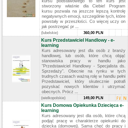
kursu podstawowego to ten kurs jest
stworzony właśnie dla Ciebie! Program
kursu pozwala na jeszcze lepszą kontrolę
negatywnych emocji, szczególnie tych, które
powstały w przeszłości. Co więcej uczy on
jak postrzegać pr ...
(lubelskie)
360,00 PLN
Kurs Przedstawiciel Handlowy - e-
learning
Kurs adresowany jest dla osób z branży
handlowej, lub osób, które chcą objąć
stanowiska pracy w handlu jako
"Przedstawiciel Handlowy - Specjalista ds.
Sprzedaży". Obecnie na rynku w tych
trudnych czasach ważną rolę w handlu pełni
Przedstawiciel, który skutecznie potrafi
pozyskać nowych klientów i utrzymać
obecnych. Prócz ...
(wielkopolskie)
149,00 PLN
Kurs Domowa Opiekunka Dziecięca e-
learning
Kurs adresowany jest dla osób, które chcą
podjąć pracę w charakterze opiekunki do
dziecka (domowej). Sama chęć do pracy i