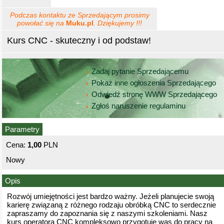
Podczas kontaktu ze Sprzedającym prosimy
powołać się na
Muku.pl
. Dziękujemy !!!
Kurs CNC - skuteczny i od podstaw!
Zadaj pytanie Sprzedającemu
Pokaż inne ogłoszenia Sprzedającego
Odwiedź stronę WWW Sprzedającego
Zgłoś naruszenie regulaminu
Parametry
Cena:
1,00
PLN
Nowy
Opis
Rozwój umiejętności jest bardzo ważny. Jeżeli planujecie swoją
karierę związaną z różnego rodzaju obróbką CNC to serdecznie
zapraszamy do zapoznania się z naszymi szkoleniami. Nasz
kurs operatora CNC kompleksowo przygotuję was do pracy na