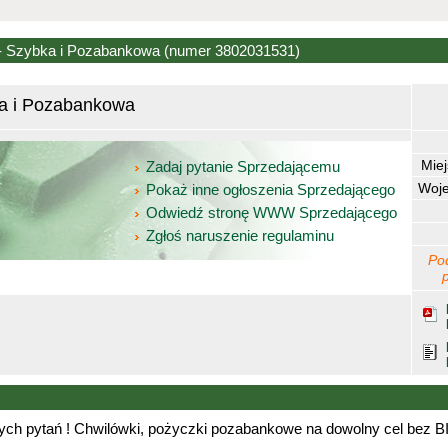
- Szybka i Pozabankowa
(numer 3802031531)
ka i Pozabankowa
Mie
Zadaj pytanie Sprzedającemu
Woj
Pokaż inne ogłoszenia Sprzedającego
Odwiedź stronę WWW Sprzedającego
Zgłoś naruszenie regulaminu
Po
ch pytań ! Chwilówki, pożyczki pozabankowe na dowolny cel bez BIK