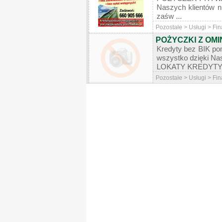
Naszych klientów 
zaśw ...
Pozostałe > Usługi > Fi
POŻYCZKI Z OMI
Kredyty bez BIK po
wszystko dzięki Na
LOKATY KREDYTY 
Pozostałe > Usługi > Fi