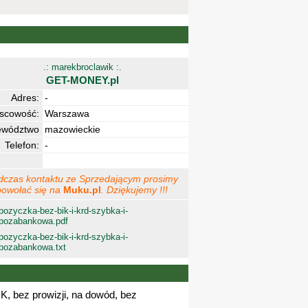
.: marekbroclawik :.
GET-MONEY.pl
Adres:
-
jscowość:
Warszawa
ewództwo
mazowieckie
Telefon:
-
dczas kontaktu ze Sprzedającym prosimy
powołać się na
Muku.pl
. Dziękujemy !!!
pozyczka-bez-bik-i-krd-szybka-i-
pozabankowa.pdf
pozyczka-bez-bik-i-krd-szybka-i-
pozabankowa.txt
, bez prowizji, na dowód, bez