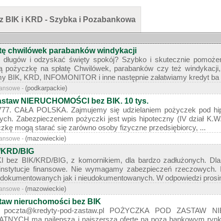
z BIK i KRD - Szybka i Pozabankowa
tę chwilówek parabanków windykacji
 długów i odzyskać święty spokój? Szybko i skutecznie pomożem
ą pożyczkę na spłatę Chwilówek, parabanków czy też windykacji
y BIK, KRD, INFOMONITOR i inne następnie załatwiamy kredyt ba .
(podkarpackie)
nansowe -
staw NIERUCHOMOŚCI bez BIK. 10 tys.
77. CAŁA POLSKA. Zajmujemy się udzielaniem pożyczek pod hip
ych. Zabezpieczeniem pożyczki jest wpis hipoteczny (IV dział K.W.
yczkę mogą starać się zarówno osoby fizyczne przedsiębiorcy, ...
(mazowieckie)
nansowe -
K/KRD/BIG
bez BIK/KRD/BIG, z komornikiem, dla bardzo zadłużonych. Dla 
 instytucje finansowe. Nie wymagamy zabezpieczeń rzeczowych. 
udokumentowanych jak i nieudokumentowanych. W odpowiedzi prosimy
(mazowieckie)
nansowe -
taw nieruchomości bez BIK
66 poczta@kredyty-pod-zastaw.pl POŻYCZKA POD ZASTAW
CH ma najlepszą i najszerszą ofertę na poza bankowym rynku