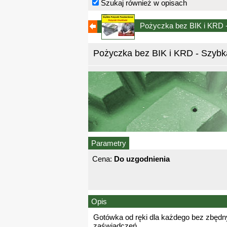
Szukaj również w opisach
Pożyczka bez BIK i KRD 
Pożyczka bez BIK i KRD - Szyb
Parametry
Cena:
Do uzgodnienia
Opis
Gotówka od ręki dla każdego bez zbędny
zaświadczeń.