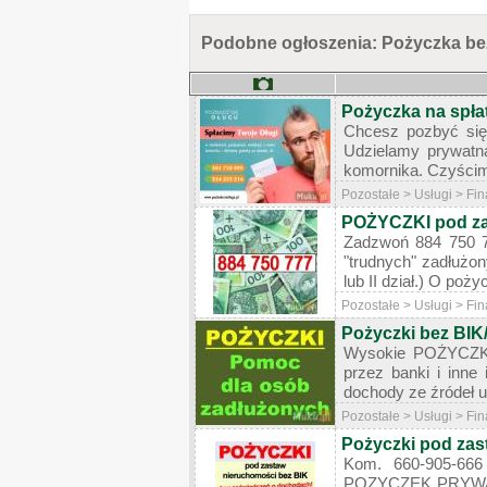
Podobne ogłoszenia: Pożyczka be
Pożyczka na spła
Chcesz pozbyć się
Udzielamy prywatn
komornika. Czyścim
Pozostałe > Usługi > Fi
POŻYCZKI pod za
Zadzwoń 884 750 7
"trudnych" zadłużon
lub II dział.) O poż
Pozostałe > Usługi > Fi
Pożyczki bez BI
Wysokie POŻYCZKI 
przez banki i inne
dochody ze źródeł 
Pozostałe > Usługi > Fi
Pożyczki pod zas
Kom. 660-905-6
POZYCZEK PRYWATNY