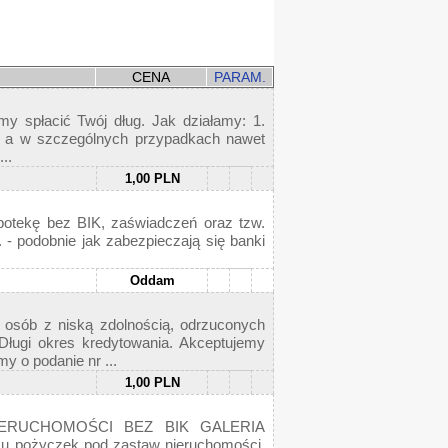
CENA
PARAM.
y spłacić Twój dług. Jak działamy: 1.
, a w szczególnych przypadkach nawet
..
1,00 PLN
otekę bez BIK, zaświadczeń oraz tzw.
 - podobnie jak zabezpieczają się banki
Oddam
osób z niską zdolnością, odrzuconych
Długi okres kredytowania. Akceptujemy
 o podanie nr ...
1,00 PLN
 NIERUCHOMOŚCI BEZ BIK GALERIA
 pożyczek pod zastaw nieruchomości.