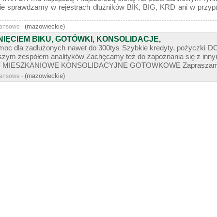
nie sprawdzamy w rejestrach dłużników BIK, BIG, KRD ani w pr
(mazowieckie)
nansowe -
NIĘCIEM BIKU, GOTÓWKI, KONSOLIDACJE,
moc dla zadłużonych nawet do 300tys Szybkie kredyty, pożyczki D
szym zespółem analityków Zachęcamy też do zapoznania się z innym
MIESZKANIOWE KONSOLIDACYJNE GOTOWKOWE Zapraszamy na n
(mazowieckie)
nansowe -