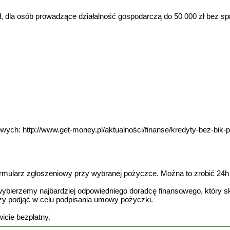
ł, dla osób prowadzące działalność gospodarczą do 50 000 zł bez spr
ych: http://www.get-money.pl/aktualności/finanse/kredyty-bez-bik-
ormularz zgłoszeniowy przy wybranej pożyczce. Można to zrobić 24h 
ybierzemy najbardziej odpowiedniego doradcę finansowego, który sk
leży podjąć w celu podpisania umowy pożyczki.
icie bezpłatny.