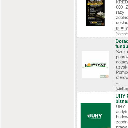
KRED
000 
razy
zdoln
dosła
gramy 
(pomors
Dorad
fund
Szuka
popro
dota
uzysk
Pomoc
ofero
...
(wielko
UHY P
bizne
UHY P
audyt
budow
zgodn
prawa