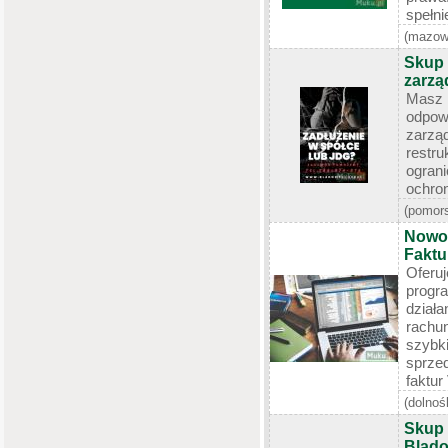
spełn
(mazow
Skup 
zarząd
Masz
odpo
zarzą
restr
ogran
ochron
(pomors
Nowo
Faktu
Oferu
progr
dzia
rachu
szy
sprze
faktur
(dolnoś
Skup 
Blado