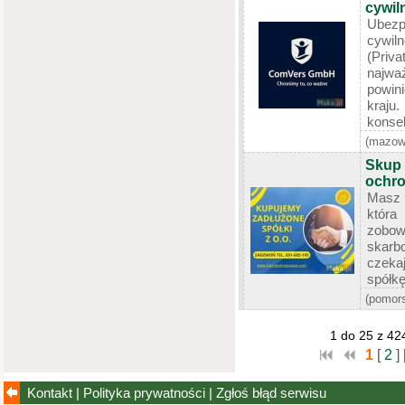
cywil
Ubezp
cy
(Priva
najwa
powin
kraju
konse
(mazow
Skup 
ochro
Masz 
która
zobowi
skar
czeka
spółkę
(pomors
1 do 25 z 42
1
[
2
]
Kontakt
|
Polityka prywatności
|
Zgłoś błąd
serwisu