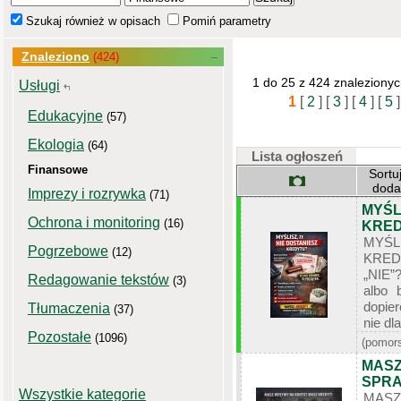
Szukaj również w opisach
Pomiń parametry
Znaleziono
(424)
1 do 25 z 424 znaleziony
Usługi
1
[
2
]
[
3
]
[
4
]
[
5
]
Edukacyjne
(57)
Ekologia
(64)
Lista ogłoszeń
Finansowe
Sortu
dod
Imprezy i rozrywka
(71)
MYŚL
Ochrona i monitoring
(16)
KRED
MYŚ
Pogrzebowe
(12)
KRED
„NIE”
Redagowanie tekstów
(3)
albo 
dopie
Tłumaczenia
(37)
nie dl
Pozostałe
(1096)
(pomors
MASZ
SPRA
Wszystkie kategorie
MASZ