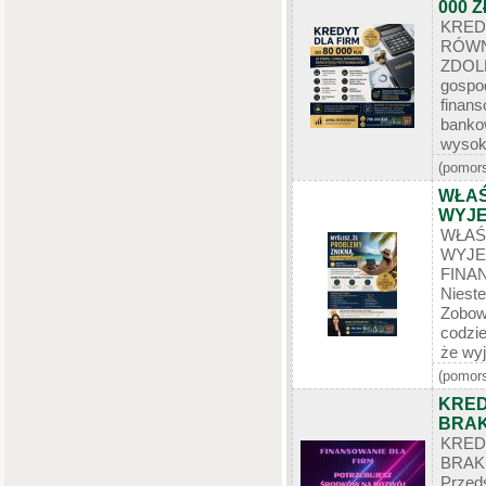
000 Z
KRED
RÓWN
ZDOL
gospo
finan
banko
wysoką
(pomors
WŁAŚ
WYJE
WŁA
WYJE
FIN
Niest
Zobow
codzie
że wyj
(pomors
KRED
BRAK
KRED
BRAK
Przed