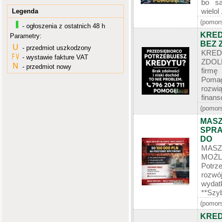
bo sa
wielol .
Legenda
(pomors
- ogłoszenia z ostatnich 48 h
KRED
Parametry:
BEZ 
- przedmiot uszkodzony
KREDY
- wystawie fakture VAT
ZDOLN
- przedmiot nowy
firmę
Poma
rozwi
finans
(pomors
MASZ
SPRA
DO
MASZ
MOŻL
Potrz
rozwó
wydat
**Szyb
(pomors
KRED