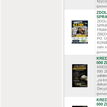
fizycz
(pomors
ZDOL
SPRA
ZDO
SP
FINA
ZBĘD
PO O
KONI
sam si
(pomors
KRED
000 
KRED
000 Z
odbił
„za kr
dokum
Decyzj
(pomors
KRED
000 