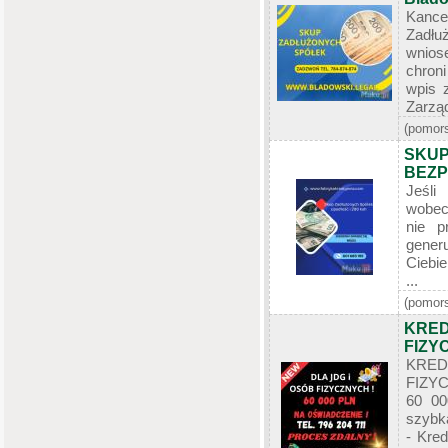
Kance
Zadł
wnios
chroni
wpis 
Zarząd
(pomors
SKUP
BEZP
Jeśli
wobec
nie p
gener
Ciebie
...
(pomors
KRED
FIZY
KRE
FIZY
60 00
szybk
- Kred