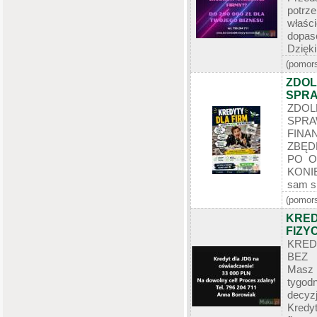
potrz
właśc
dopas
Dzięki 
(pomors
ZDOL
SPRA
ZDO
SP
FINA
ZBĘD
PO O
KONI
sam si
(pomors
KRED
FIZY
KRED
BEZ
Masz
tygod
decy
Kredy