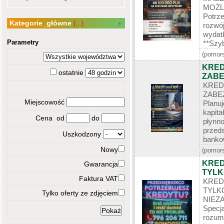
MOŻL
Potrz
Kategorie_główne
(...)
rozwó
wydat
Parametry
**Szyb
(pomors
KRED
ostatnie
ZABE
KR
ZABE
Miejscowość
Planu
kapita
Cena od
do
płyn
przed
Uszkodzony
bankow
Nowy
(pomors
KRED
Gwarancja
TYLK
Faktura VAT
KRED
TYL
Tylko oferty ze zdjęciem
NIEZA
Specj
rozum