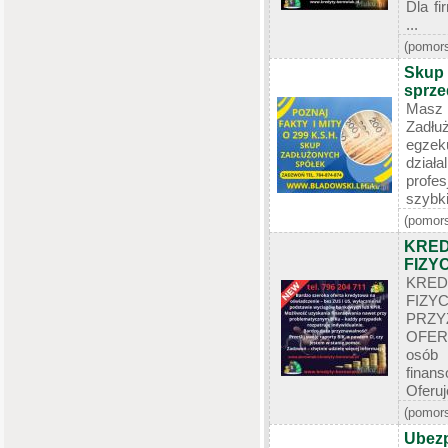
Dla f
...
(pomors
Skup 
sprze
Masz 
Zadłu
egzek
dział
profe
szybki
(pomors
KRED
FIZY
KRE
FI
PRZ
OFERT
osób
finan
Oferuj
(pomors
Ubezp