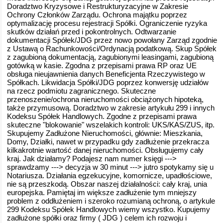
Doradztwo Kryzysowe i Restrukturyzacyjne w Zakresie
Ochrony Członków Zarządu. Ochrona majątku poprzez
optymalizację procesu rejestracji Spółki. Ograniczenie ryzyka
skutków działań przed i pokontrolnych. Odtwarzanie
dokumentacji Spółek/JDG przez nowo powołany Zarząd zgodnie
z Ustawą o Rachunkowości/Ordynacją podatkową. Skup Spółek
z zagubioną dokumentacją, zagubionymi leasingami, zagubioną
gotówką w kasie. Zgodna z przepisami prawa RP oraz UE
obsługa nieujawnienia danych Beneficjenta Rzeczywistego w
Spółkach. Likwidacja Spółki/JDG poprzez konwersję udziałów
na rzecz podmiotu zagranicznego. Skuteczne
przenoszenie/ochrona nieruchomości obciążonych hipoteką,
także przymusową. Doradztwo w zakresie artykułu 299 i innych
Kodeksu Spółek Handlowych. Zgodne z przepisami prawa
skuteczne "blokowanie" wszelakich kontroli: UKS/KAS/ZUS, itp.
Skupujemy Zadłużone Nieruchomości, głównie: Mieszkania,
Domy, Działki, nawet w przypadku gdy zadłużenie przekracza
kilkakrotnie wartość danej nieruchomości. Obsługujemy cały
kraj. Jak działamy? Podajesz nam numer księgi --->
sprawdzamy ---> decyzja w 30 minut ---> jutro spotykamy się u
Notariusza. Działania egzekucyjne, komornicze, upadłościowe,
nie są przeszkodą. Obszar naszej działalności: cały kraj, unia
europejska. Pamiętaj im większe zadłużenie tym mniejszy
problem z oddłużeniem i szeroko rozumianą ochroną, o artykule
299 Kodeksu Spółek Handlowych wiemy wszystko. Kupujemy
zadłużone spółki oraz firmy ( JDG ) celem ich rozwoju i