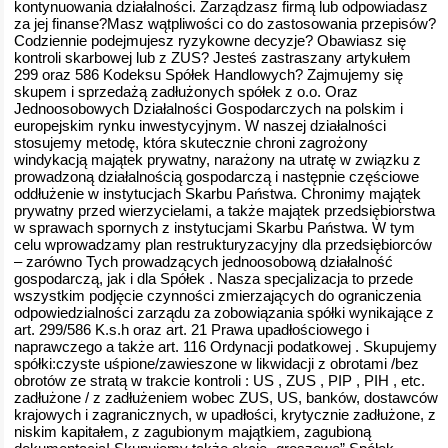
kontynuowania działalności. Zarządzasz firmą lub odpowiadasz
za jej finanse?Masz wątpliwości co do zastosowania przepisów?
Codziennie podejmujesz ryzykowne decyzje? Obawiasz się
kontroli skarbowej lub z ZUS? Jesteś zastraszany artykułem
299 oraz 586 Kodeksu Spółek Handlowych? Zajmujemy się
skupem i sprzedażą zadłużonych spółek z o.o. Oraz
Jednoosobowych Działalności Gospodarczych na polskim i
europejskim rynku inwestycyjnym. W naszej działalności
stosujemy metodę, która skutecznie chroni zagrożony
windykacją majątek prywatny, narażony na utratę w związku z
prowadzoną działalnością gospodarczą i następnie częściowe
oddłużenie w instytucjach Skarbu Państwa. Chronimy majątek
prywatny przed wierzycielami, a także majątek przedsiębiorstwa
w sprawach spornych z instytucjami Skarbu Państwa. W tym
celu wprowadzamy plan restrukturyzacyjny dla przedsiębiorców
– zarówno Tych prowadzących jednoosobową działalność
gospodarczą, jak i dla Spółek . Nasza specjalizacja to przede
wszystkim podjęcie czynności zmierzających do ograniczenia
odpowiedzialności zarządu za zobowiązania spółki wynikające z
art. 299/586 K.s.h oraz art. 21 Prawa upadłościowego i
naprawczego a także art. 116 Ordynacji podatkowej . Skupujemy
spółki:czyste uśpione/zawieszone w likwidacji z obrotami /bez
obrotów ze stratą w trakcie kontroli : US , ZUS , PIP , PIH , etc.
zadłużone / z zadłużeniem wobec ZUS, US, banków, dostawców
krajowych i zagranicznych, w upadłości, krytycznie zadłużone, z
niskim kapitałem, z zagubionym majątkiem, zagubioną