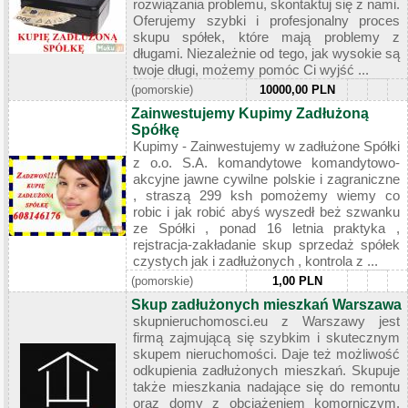
rozwiązania problemu, skontaktuj się z nami.
Oferujemy szybki i profesjonalny proces
skupu spółek, które mają problemy z
długami. Niezależnie od tego, jak wysokie są
twoje długi, możemy pomóc Ci wyjść ...
(pomorskie)
10000,00 PLN
Zainwestujemy Kupimy Zadłużoną
Spółkę
Kupimy - Zainwestujemy w zadłużone Spółki
z o.o. S.A. komandytowe komandytowo-
akcyjne jawne cywilne polskie i zagraniczne
, straszą 299 ksh pomożemy wiemy co
robic i jak robić abyś wyszedł beż szwanku
ze Spółki , ponad 16 letnia praktyka ,
rejstracja-zakładanie skup sprzedaż spółek
czystych jak i zadłużonych , kontrola z ...
(pomorskie)
1,00 PLN
Skup zadłużonych mieszkań Warszawa
skupnieruchomosci.eu z Warszawy jest
firmą zajmującą się szybkim i skutecznym
skupem nieruchomości. Daje też możliwość
odkupienia zadłużonych mieszkań. Skupuje
także mieszkania nadające się do remontu
oraz domy z obciążeniem komorniczym.