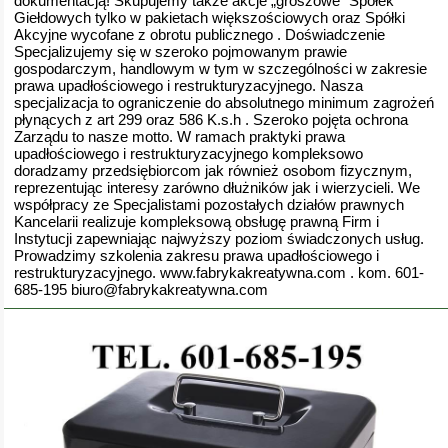
dokumentacją! Skupujemy także akcje „groszowe” Spółek
Giełdowych tylko w pakietach większościowych oraz Spółki
Akcyjne wycofane z obrotu publicznego . Doświadczenie
Specjalizujemy się w szeroko pojmowanym prawie
gospodarczym, handlowym w tym w szczególności w zakresie
prawa upadłościowego i restrukturyzacyjnego. Nasza
specjalizacja to ograniczenie do absolutnego minimum zagrożeń
płynących z art 299 oraz 586 K.s.h . Szeroko pojęta ochrona
Zarządu to nasze motto. W ramach praktyki prawa
upadłościowego i restrukturyzacyjnego kompleksowo
doradzamy przedsiębiorcom jak również osobom fizycznym,
reprezentując interesy zarówno dłużników jak i wierzycieli. We
współpracy ze Specjalistami pozostałych działów prawnych
Kancelarii realizuje kompleksową obsługę prawną Firm i
Instytucji zapewniając najwyższy poziom świadczonych usług.
Prowadzimy szkolenia zakresu prawa upadłościowego i
restrukturyzacyjnego. www.fabrykakreatywna.com . kom. 601-
685-195 biuro@fabrykakreatywna.com