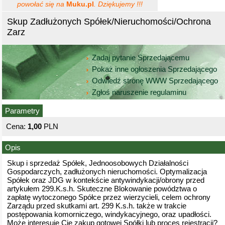
powołać się na
Muku.pl
. Dziękujemy !!!
Skup Zadłużonych Spółek/Nieruchomości/Ochrona
Zarz
Zadaj pytanie Sprzedającemu
Pokaż inne ogłoszenia Sprzedającego
Odwiedź stronę WWW Sprzedającego
Zgłoś naruszenie regulaminu
Parametry
Cena:
1,00
PLN
Opis
Skup i sprzedaż Spółek, Jednoosobowych Działalności
Gospodarczych, zadłużonych nieruchomości. Optymalizacja
Spółek oraz JDG w kontekście antywindykacji/obrony przed
artykułem 299.K.s.h. Skuteczne Blokowanie powództwa o
zapłatę wytoczonego Spółce przez wierzycieli, celem ochrony
Zarządu przed skutkami art. 299 K.s.h. także w trakcie
postępowania komorniczego, windykacyjnego, oraz upadłości.
Może interesuje Cię zakup gotowej Spółki lub proces rejestracji?