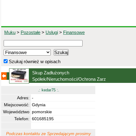
Muku
>
Pozostałe
>
Usługi
>
Finansowe
Szukaj również w opisach
Skup Zadłużonych
Spółek/Nieruchomości/Ochrona Zarz
(numer 3802039550)
.: kedar75 :.
Adres:
-
Miejscowość:
Gdynia
Województwo
pomorskie
Telefon:
601685195
Podczas kontaktu ze Sprzedającym prosimy