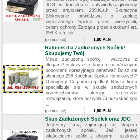
JDG w kontekście antywindykacji/obrony
przed artykułem 299.K.s.h. Skuteczne
Blokowanie powództwa o zapłatę
wytoczonego Spółce przez wierzycieli,
celem ochrony Zarządu przed skutkami art.
299 K.s.h. tak ...
(pomorskie)
1,00 PLN
Ratunek dla Zadłużonych Spółek!
Skupujemy Twój
Masz zadłużoną spółkę i walczysz z
długami? walczysz z komornikiem/różnymi
poborcami opresyjnego państwa? Boisz się
słynnego 299 Kodeksu Spółek Handlowych?
Oferujemy Ci pomocną dłoń! Nasza firma
specjalizuje się w skupie zadłużonych
przedsiębiorstw, oferując skuteczne
rozwiązania, które pozwolą Ci odzyskać spo
...
(pomorskie)
1,00 PLN
Skup Zadłużonych Spółek oraz JDG
Jesteśmy firmą zajmującą się skupem
zadłużonych spółek. Jeśli jesteś
właścicielem spółki z długami i szukasz