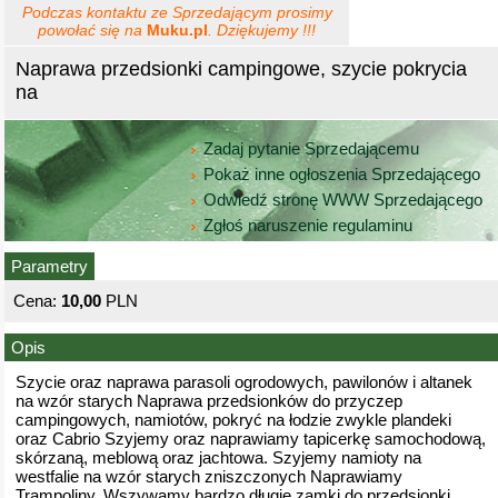
Podczas kontaktu ze Sprzedającym prosimy
powołać się na
Muku.pl
. Dziękujemy !!!
Naprawa przedsionki campingowe, szycie pokrycia
na
Zadaj pytanie Sprzedającemu
Pokaż inne ogłoszenia Sprzedającego
Odwiedź stronę WWW Sprzedającego
Zgłoś naruszenie regulaminu
Parametry
Cena:
10,00
PLN
Opis
Szycie oraz naprawa parasoli ogrodowych, pawilonów i altanek
na wzór starych Naprawa przedsionków do przyczep
campingowych, namiotów, pokryć na łodzie zwykle plandeki
oraz Cabrio Szyjemy oraz naprawiamy tapicerkę samochodową,
skórzaną, meblową oraz jachtowa. Szyjemy namioty na
westfalie na wzór starych zniszczonych Naprawiamy
Trampoliny. Wszywamy bardzo długie zamki do przedsionki