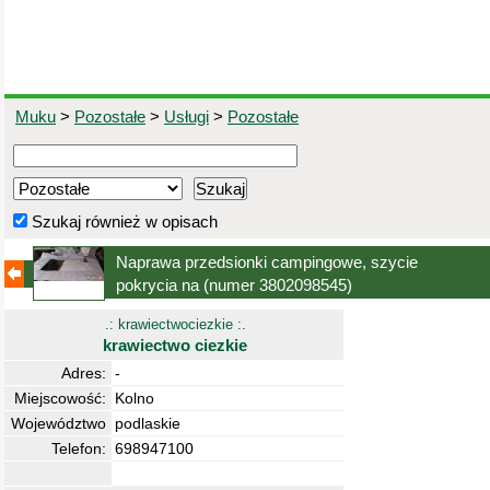
Muku
>
Pozostałe
>
Usługi
>
Pozostałe
Szukaj również w opisach
Naprawa przedsionki campingowe, szycie
pokrycia na
(numer 3802098545)
.: krawiectwociezkie :.
krawiectwo ciezkie
Adres:
-
Miejscowość:
Kolno
Województwo
podlaskie
Telefon:
698947100