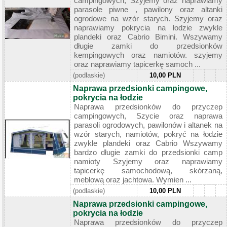
campingowych, Szyjemy oraz naprawiamy
parasole piwne , pawilony oraz altanki
ogrodowe na wzór starych. Szyjemy oraz
naprawiamy pokrycia na łodzie zwykle
plandeki oraz Cabrio Bimini. Wszywamy
długie zamki do przedsionków
kempingowych oraz namiotów. szyjemy
oraz naprawiamy tapicerkę samoch ...
(podlaskie)
10,00 PLN
Naprawa przedsionki campingowe,
pokrycia na łodzie
Naprawa przedsionków do przyczep
campingowych, Szycie oraz naprawa
parasoli ogrodowych, pawilonów i altanek na
wzór starych, namiotów, pokryć na łodzie
zwykle plandeki oraz Cabrio Wszywamy
bardzo długie zamki do przedsionki camp
namioty Szyjemy oraz naprawiamy
tapicerkę samochodową, skórzaną,
meblową oraz jachtowa. Wymien ...
(podlaskie)
10,00 PLN
Naprawa przedsionki campingowe,
pokrycia na łodzie
Naprawa przedsionków do przyczep