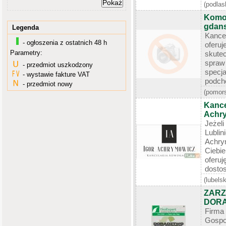
(podlas
Komor
gdan
Legenda
Kance
- ogłoszenia z ostatnich 48 h
oferu
Parametry:
skute
spra
- przedmiot uszkodzony
specj
- wystawie fakture VAT
podcho
- przedmiot nowy
(pomors
Kance
Achry
Jeżel
Lubli
Achry
Ciebi
oferu
dostos
(lubelsk
ZARZ
DOR
Firma
Gosp