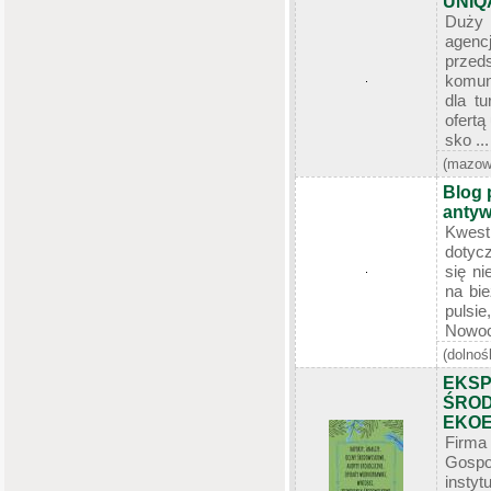
UNIQ
Duży 
agen
prz
komuni
dla t
ofert
sko ...
(mazow
Blog 
antyw
Kwes
dotycz
się ni
na bi
puls
Nowoc
(dolnoś
EKSP
ŚRO
EKO
Firma
Gospo
inst