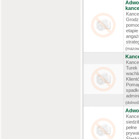
Adwok
kance
Kanc
Grodzi
pomoc
etapi
angażu
strate
(mazow
Kance
Kance
Turek
wachl
Klien
Poma
spad
adminis
(dolnoś
Adwok
Kance
siedzi
pełn
prywa
Śląska