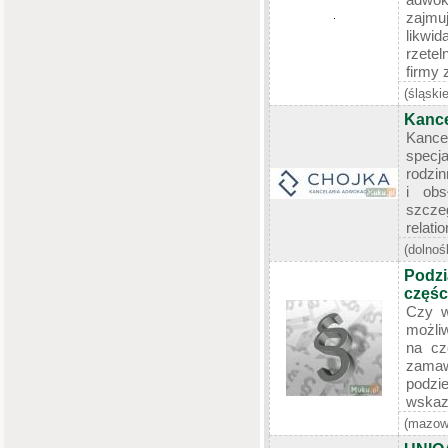
zajm
likwi
rzete
firmy 
(śląskie
Kance
Kance
specj
rodzi
i obs
szczeg
relati
(dolnoś
Podzi
częśc
Czy w
możli
na cz
zamaw
podz
wskazu
(mazow