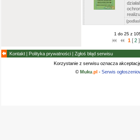
dział
ochro
realiz
(podlas
1 do 25 z 10
1
[
2
]
Kontakt
|
Polityka prywatności
|
Zgłoś błąd
serwisu
Korzystanie z serwisu oznacza akceptac
©
Muku
.pl
-
Serwis ogłoszenio