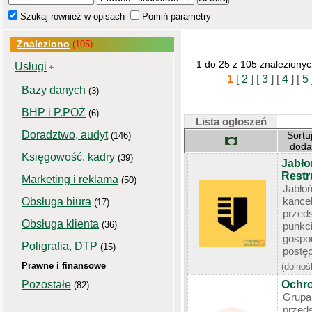
Szukaj również w opisach
Pomiń parametry
Znaleziono
(105)
1 do 25 z 105 znaleziony
Usługi
1
[
2
]
[
3
]
[
4
]
[
5
Bazy danych
(3)
BHP i P.POŻ
(6)
Lista ogłoszeń
Doradztwo, audyt
Sortu
(146)
dod
Księgowość, kadry
(39)
Jabło
Restr
Marketing i reklama
(50)
Jabło
kance
Obsługa biura
(17)
przed
Obsługa klienta
(36)
punkc
gosp
Poligrafia, DTP
(15)
postęp
Prawne i finansowe
(dolnoś
Pozostałe
Ochro
(82)
Grupa
przeds