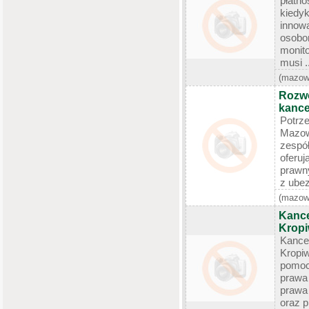
płatn
kiedy
innow
oso
monit
musi ..
(mazow
Rozwo
kance
Potr
Mazow
zespó
oferu
prawn
z ubez
(mazow
Kance
Kropi
Kance
Kropiw
pomoc
prawa
prawa
oraz p