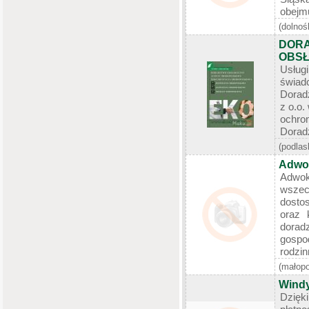
obejmu
(dolnoś
DORA
OBSŁ
Usłu
świa
Dorad
z o.o.
ochro
Doradz
(podlas
Adwok
Adwo
wsz
dosto
oraz 
dor
gospo
rodzin
(małopo
Windy
Dzię