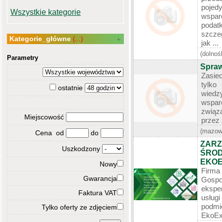
pojed
Wszystkie kategorie
wspa
poda
szcze
Kategorie_główne
(...)
jak ...
(dolnoś
Parametry
Spraw
Zasie
tylko 
ostatnie
wiedz
wspa
związ
Miejscowość
przez 
(mazow
Cena od
do
ZARZ
Uszkodzony
ŚRO
EKO
Nowy
Firma
Gwarancja
Gosp
ekspe
Faktura VAT
usług
podm
Tylko oferty ze zdjęciem
EkoExp