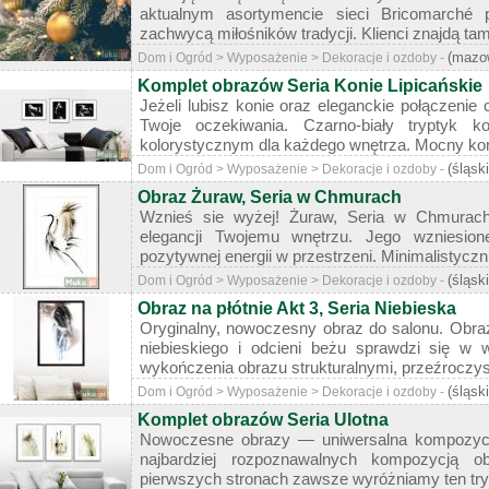
aktualnym asortymencie sieci Bricomarché p
zachwycą miłośników tradycji. Klienci znajdą tam
(mazo
Dom i Ogród > Wyposażenie > Dekoracje i ozdoby -
Komplet obrazów Seria Konie Lipicańskie
Jeżeli lubisz konie oraz eleganckie połączenie cz
Twoje oczekiwania. Czarno-biały tryptyk k
kolorystycznym dla każdego wnętrza. Mocny kont
(śląsk
Dom i Ogród > Wyposażenie > Dekoracje i ozdoby -
Obraz Żuraw, Seria w Chmurach
Wznieś sie wyżej! Żuraw, Seria w Chmurach,
elegancji Twojemu wnętrzu. Jego wzniesion
pozytywnej energii w przestrzeni. Minimalistycznie
(śląsk
Dom i Ogród > Wyposażenie > Dekoracje i ozdoby -
Obraz na płótnie Akt 3, Seria Niebieska
Oryginalny, nowoczesny obraz do salonu. Obraz 
niebieskiego i odcieni beżu sprawdzi się w 
wykończenia obrazu strukturalnymi, przeźroczysty
(śląsk
Dom i Ogród > Wyposażenie > Dekoracje i ozdoby -
Komplet obrazów Seria Ulotna
Nowoczesne obrazy — uniwersalna kompozycja 
najbardziej rozpoznawalnych kompozycją
pierwszych stronach zawsze wyróżniamy ten tryp