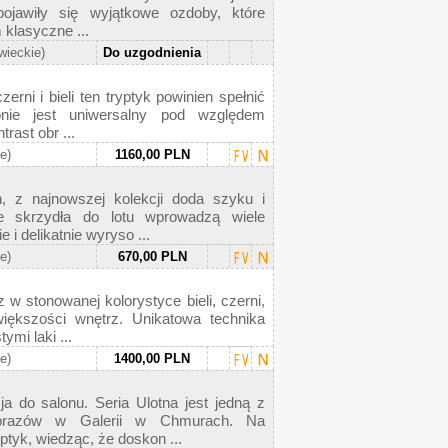
ojawiły się wyjątkowe ozdoby, które
 klasyczne ...
wieckie)
Do uzgodnienia
erni i bieli ten tryptyk powinien spełnić
onie jest uniwersalny pod względem
rast obr ...
ie)
1160,00 PLN
 z najnowszej kolekcji doda szyku i
e skrzydła do lotu wprowadzą wiele
 i delikatnie wyryso ...
ie)
670,00 PLN
w stonowanej kolorystyce bieli, czerni,
większości wnętrz. Unikatowa technika
mi laki ...
ie)
1400,00 PLN
do salonu. Seria Ulotna jest jedną z
 obrazów w Galerii w Chmurach. Na
tyk, wiedząc, że doskon ...