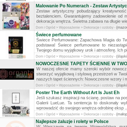
Malowanie Po Numerach - Zestaw Artysty
Zestaw artystyczny pobudzający kreatywność
beztalenciem. Gwarantujemy zadowolenie od ma
dekoracja wnętrza. Świetna zabawa na długie wie
(mazo
Dom i Ogród > Wyposażenie > Dekoracje i ozdoby -
Świece perfumowane
Świece Perfumowane: Zapachowa Magia do Tw
podstawa! Świece perfumowane to niezastąpi
Twojego domu wyjątkowy urok i atmosferę. Ich pię
(śląsk
Dom i Ogród > Wyposażenie > Dekoracje i ozdoby -
NOWOCZESNE TAPETY ŚCIENNE W TW
W naszej ofercie mamy szeroki wybór nowocze
stworzyć wyjątkową i stylową przestrzeń w Twoim
naszych tapet ściennych: Nowoczesne wzory i m
(śląsk
Dom i Ogród > Wyposażenie > Dekoracje i ozdoby -
Poster The Earth Without Art Is Just Eh
Jeśli szukasz inspiracji na ścianę, postaw na pos
Galerii LueLue. Ta sentencja to doskonały wy
wprowadzić do swojego wnętrza odrobinę eksp ..
(małop
Dom i Ogród > Wyposażenie > Dekoracje i ozdoby -
Najlepsze żaluzje i rolety w Polsce
W Warszawie na terenie Województwa mazo