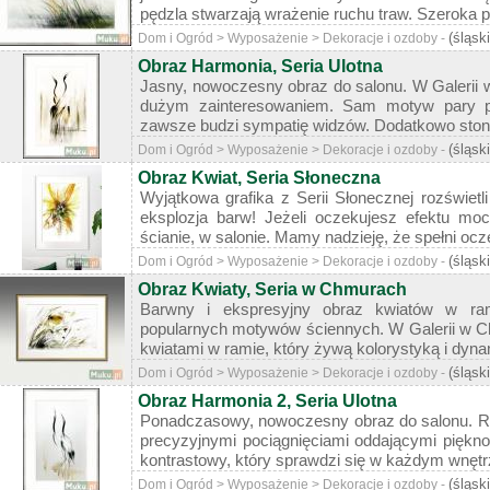
pędzla stwarzają wrażenie ruchu traw. Szeroka pa
(śląsk
Dom i Ogród > Wyposażenie > Dekoracje i ozdoby -
Obraz Harmonia, Seria Ulotna
Jasny, nowoczesny obraz do salonu. W Galerii 
dużym zainteresowaniem. Sam motyw pary pt
zawsze budzi sympatię widzów. Dodatkowo stonowa
(śląsk
Dom i Ogród > Wyposażenie > Dekoracje i ozdoby -
Obraz Kwiat, Seria Słoneczna
Wyjątkowa grafika z Serii Słonecznej rozświetli
eksplozja barw! Jeżeli oczekujesz efektu mo
ścianie, w salonie. Mamy nadzieję, że spełni ocze
(śląsk
Dom i Ogród > Wyposażenie > Dekoracje i ozdoby -
Obraz Kwiaty, Seria w Chmurach
Barwny i ekspresyjny obraz kwiatów w ram
popularnych motywów ściennych. W Galerii w C
kwiatami w ramie, który żywą kolorystyką i dyn
(śląsk
Dom i Ogród > Wyposażenie > Dekoracje i ozdoby -
Obraz Harmonia 2, Seria Ulotna
Ponadczasowy, nowoczesny obraz do salonu. Ry
precyzyjnymi pociągnięciami oddającymi piękno
kontrastowy, który sprawdzi się w każdym wnętrzu
(śląsk
Dom i Ogród > Wyposażenie > Dekoracje i ozdoby -