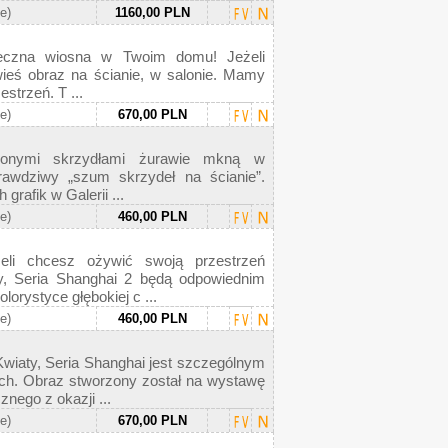
ie)
1160,00 PLN
ieczna wiosna w Twoim domu! Jeżeli
wieś obraz na ścianie, w salonie. Mamy
strzeń. T ...
ie)
670,00 PLN
ionymi skrzydłami żurawie mkną w
rawdziwy „szum skrzydeł na ścianie”.
 grafik w Galerii ...
ie)
460,00 PLN
eli chcesz ożywić swoją przestrzeń
, Seria Shanghai 2 będą odpowiednim
orystyce głębokiej c ...
ie)
460,00 PLN
wiaty, Seria Shanghai jest szczególnym
ch. Obraz stworzony został na wystawę
nego z okazji ...
ie)
670,00 PLN