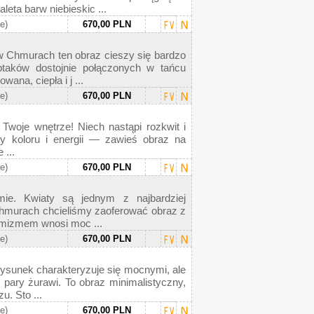
leta barw niebieskic ...
ie)
670,00 PLN
w Chmurach ten obraz cieszy się bardzo
aków dostojnie połączonych w tańcu
na, ciepła i j ...
ie)
670,00 PLN
 Twoje wnętrze! Niech nastąpi rozkwit i
cy koloru i energii — zawieś obraz na
 ...
ie)
670,00 PLN
ie. Kwiaty są jednym z najbardziej
hmurach chcieliśmy zaoferować obraz z
amizmem wnosi moc ...
ie)
670,00 PLN
sunek charakteryzuje się mocnymi, ale
 pary żurawi. To obraz minimalistyczny,
. Sto ...
ie)
670,00 PLN