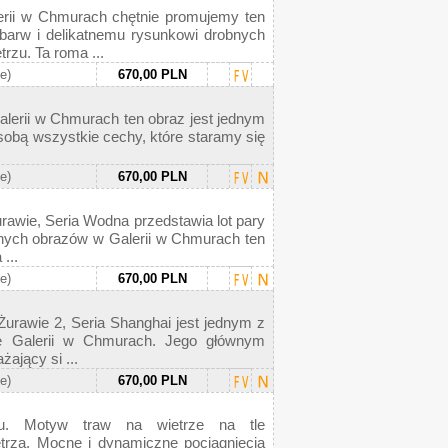
erii w Chmurach chętnie promujemy ten
 barw i delikatnemu rysunkowi drobnych
rzu. Ta roma ...
ie)
670,00 PLN
lerii w Chmurach ten obraz jest jednym
 sobą wszystkie cechy, które staramy się
ie)
670,00 PLN
urawie, Seria Wodna przedstawia lot pary
nnych obrazów w Galerii w Chmurach ten
...
ie)
670,00 PLN
Żurawie 2, Seria Shanghai jest jednym z
e Galerii w Chmurach. Jego głównym
ający si ...
ie)
670,00 PLN
nu. Motyw traw na wietrze na tle
ętrza. Mocne i dynamiczne pociągnięcia