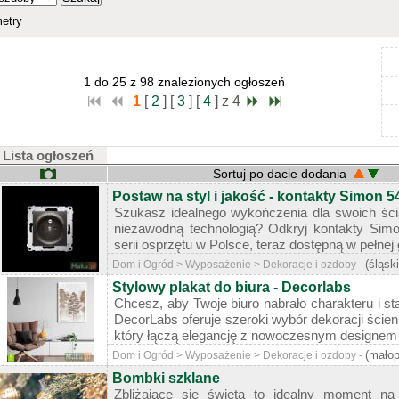
etry
1 do 25 z 98 znalezionych ogłoszeń
1
[
2
]
[
3
]
[
4
]
z 4
Lista ogłoszeń
Sortuj po dacie dodania
Postaw na styl i jakość - kontakty Simon 5
Szukasz idealnego wykończenia dla swoich ści
niezawodną technologią? Odkryj kontakty Simo
serii osprzętu w Polsce, teraz dostępną w pełnej 
(śląsk
Dom i Ogród > Wyposażenie > Dekoracje i ozdoby -
Stylowy plakat do biura - Decorlabs
Chcesz, aby Twoje biuro nabrało charakteru i st
DecorLabs oferuje szeroki wybór dekoracji ścien
który łączą elegancję z nowoczesnym designem 
(małop
Dom i Ogród > Wyposażenie > Dekoracje i ozdoby -
Bombki szklane
Zbliżające się święta to idealny moment n