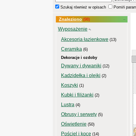
Szukaj również w opisach
Pomiń param
Znaleziono
(98)
Wyposażenie
Akcesoria łazienkowe
(13)
Ceramika
(6)
Dekoracje i ozdoby
Dywany i dywaniki
(12)
Kadzidełka i olejki
(2)
Koszyki
(1)
Kubki i filiżanki
(2)
Lustra
(4)
Obrusy i serwety
(5)
Oświetlenie
(50)
Pościel i koce
(14)