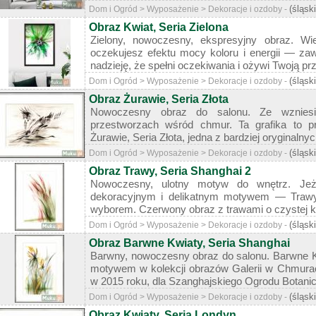
(śląsk
Dom i Ogród > Wyposażenie > Dekoracje i ozdoby -
Obraz Kwiat, Seria Zielona
Zielony, nowoczesny, ekspresyjny obraz. W
oczekujesz efektu mocy koloru i energii — za
nadzieję, że spełni oczekiwania i ożywi Twoją prze
(śląsk
Dom i Ogród > Wyposażenie > Dekoracje i ozdoby -
Obraz Żurawie, Seria Złota
Nowoczesny obraz do salonu. Ze wznies
przestworzach wśród chmur. Ta grafika to p
Żurawie, Seria Złota, jedna z bardziej oryginalnych
(śląsk
Dom i Ogród > Wyposażenie > Dekoracje i ozdoby -
Obraz Trawy, Seria Shanghai 2
Nowoczesny, ulotny motyw do wnętrz. Jeż
dekoracyjnym i delikatnym motywem — Trawy
wyborem. Czerwony obraz z trawami o czystej kol
(śląsk
Dom i Ogród > Wyposażenie > Dekoracje i ozdoby -
Obraz Barwne Kwiaty, Seria Shanghai
Barwny, nowoczesny obraz do salonu. Barwne K
motywem w kolekcji obrazów Galerii w Chmura
w 2015 roku, dla Szanghajskiego Ogrodu Botanicz
(śląsk
Dom i Ogród > Wyposażenie > Dekoracje i ozdoby -
Obraz Kwiaty, Seria Londyn