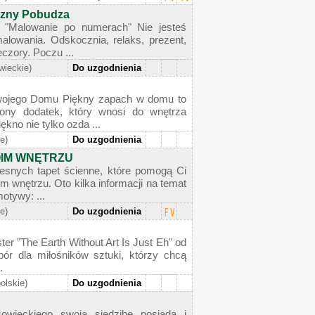
czny Pobudza
 "Malowanie po numerach" Nie jesteś
lowania. Odskocznia, relaks, prezent,
czory. Poczu ...
wieckie)
Do uzgodnienia
ojego Domu Piękny zapach w domu to
ony dodatek, który wnosi do wnętrza
kno nie tylko ozda ...
ie)
Do uzgodnienia
OIM WNĘTRZU
snych tapet ścienne, które pomogą Ci
 wnętrzu. Oto kilka informacji na temat
otywy: ...
ie)
Do uzgodnienia
ter "The Earth Without Art Is Just Eh" od
bór dla miłośników sztuki, którzy chcą
.
olskie)
Do uzgodnienia
wieckiego swoją siedzibę posiada i