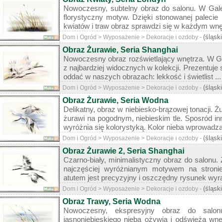
Nowoczesny, subtelny obraz do salonu. W Gal
florystyczny motyw. Dzięki stonowanej palecie
kwiatów i traw obraz sprawdzi się w każdym wnęt
(śląsk
Dom i Ogród > Wyposażenie > Dekoracje i ozdoby -
Obraz Żurawie, Seria Shanghai
Nowoczesny obraz rozświetlający wnętrza. W Ga
z najbardziej widocznych w kolekcji. Prezentuje
oddać w naszych obrazach: lekkość i świetlist ...
(śląsk
Dom i Ogród > Wyposażenie > Dekoracje i ozdoby -
Obraz Żurawie, Seria Wodna
Delikatny, obraz w niebiesko-brązowej tonacji. Ż
żurawi na pogodnym, niebieskim tle. Sposród i
wyróżnia się kolorystyką. Kolor nieba wprowadza 
(śląsk
Dom i Ogród > Wyposażenie > Dekoracje i ozdoby -
Obraz Żurawie 2, Seria Shanghai
Czarno-biały, minimalistyczny obraz do salonu. 
najczęściej wyróżnianym motywem na stroni
atutem jest precyzyjny i oszczędny rysunek wyraż
(śląsk
Dom i Ogród > Wyposażenie > Dekoracje i ozdoby -
Obraz Trawy, Seria Wodna
Nowoczesny, ekspresyjny obraz do salo
jasnoniebieskiego nieba ożywia i odświeża wn