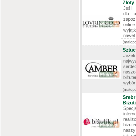
Złoty 
Jeśli
dla u
zapoz
onlin
wyjąt
nawet 
(małopo
Sztuc
Jeżel
najwyż
serde
nasze
biżute
wybór 
(małopo
Srebr
Biżuti
Spe
inte
reali
biżut
naszym
jak mi