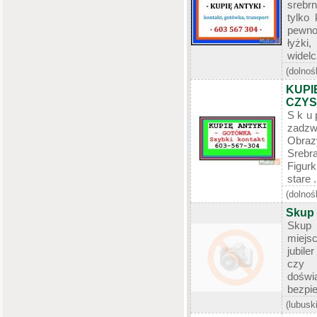
srebr
tylko
pewno
łyżki
widelc
(dolnoś
KUPI
CZYS
S k u 
zadzw
Obraz
Srebra
Figurk
stare .
(dolnoś
Skup z
Skup 
miejs
jubile
czy 
dośw
bezpie
(lubusk