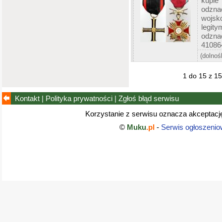
kupie
odzna
wojsk
legit
odzn
410864
(dolnoś
1 do 15 z 1
Kontakt
|
Polityka prywatności
|
Zgłoś błąd
serwisu
Korzystanie z serwisu oznacza akceptac
©
Muku
.pl
-
Serwis ogłoszenio