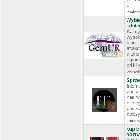
...
(małopo
Wybi
jubil
Każdy
wysok
któr
atra
diam
ogrom
od kilk
(dolnoś
Sprze
Inter
zapra
nas wy
okazję
posia
kolczy
(mazow
kupie
odzna