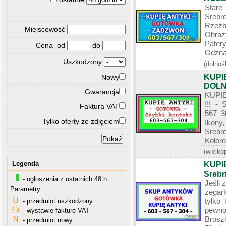
Stare
Srebro
Rzeźb
Miejscowość
Obraz
Pater
Cena od
do
Odznac
Uszkodzony
(dolnoś
KUPI
Nowy
DOLN
Gwarancja
KUPIĘ
!!! 
Faktura VAT
567 3
Tylko oferty ze zdjęciem
Ikony
Srebr
Koloro
(wielko
Legenda
KUPIĘ
Srebr
- ogłoszenia z ostatnich 48 h
Jeśli 
Parametry:
zegar
tylko
- przedmiot uszkodzony
pewno
- wystawie fakture VAT
Bros
- przedmiot nowy