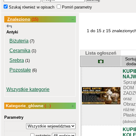
Szukaj również w opisach
Pomiń parametry
Znaleziono
(15)
1 do 15 z 15 znalezionyc
Antyki
Biżuteria
(7)
Ceramika
(1)
Lista ogłoszeń
Sortu
Srebra
(1)
dod
Pozostałe
(6)
KUPIĘ
NAJW
Sprzą
DOM 
Wszystkie kategorie
ZADZ
oraz
Obrazy
Kategorie_główne
(...)
róż
Płasko
Parametry
(dolnoś
KUPI
KOLE
ostatnie