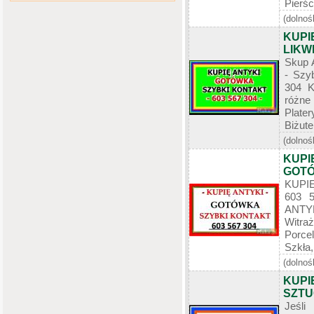
Pierści
(dolnoś
KUPI
LIKW
Skup 
- Szy
304 K
różne
Plate
Biżute
(dolnoś
KUPI
GOTÓ
KUPIĘ
603 
ANTYK
Witraż
Porce
Szkła,
(dolnoś
KUPI
SZTUĆ
Jeśli