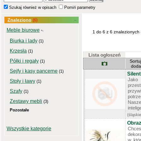
Szukaj również w opisach
Pomiń parametry
Znaleziono
(6)
Meble biurowe
1 do 6 z 6 znalezionych
Biurka i lady
(1)
Krzesła
(1)
Lista ogłoszeń
Półki i regały
Sortu
(1)
dod
Sejfy i kasy pancerne
(1)
Silen
Jako 
Stoły i ławy
(1)
przes
przyw
Szafy
(1)
potrz
Zestawy mebli
(3)
Nasze
inteli
Pozostałe
(śląskie
Obraz
Wszystkie kategorie
Chces
dekora
w któ