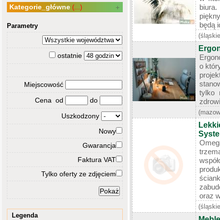
Kategorie_główne
biura
(...)
piękn
będą i
Parametry
(śląskie
Ergon
ostatnie
Ergon
o któ
proje
stano
Miejscowość
tylko
Cena od
do
zdrowi
(mazow
Uszkodzony
Lekki
Nowy
Syst
Omega
Gwarancja
trze
Faktura VAT
współ
produ
Tylko oferty ze zdjęciem
ścia
zabud
oraz wi
(śląskie
Legenda
Meble