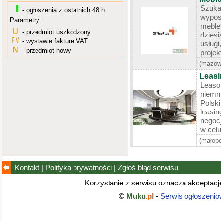
Szuka
- ogłoszenia z ostatnich 48 h
wypos
Parametry:
meble
- przedmiot uszkodzony
dzies
- wystawie fakture VAT
usłu
- przedmiot nowy
projek
(mazow
Leasi
Leaso
niemn
Polski
leas
negocj
w celu
(małopo
Kontakt
|
Polityka prywatności
|
Zgłoś błąd
serwisu
Korzystanie z serwisu oznacza akceptac
©
Muku
.pl
-
Serwis ogłoszenio