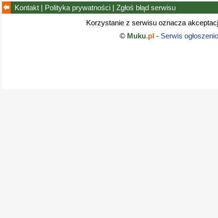
Kontakt
|
Polityka prywatności
|
Zgłoś błąd
serwisu
Korzystanie z serwisu oznacza akceptac
©
Muku
.pl
-
Serwis ogłoszeni