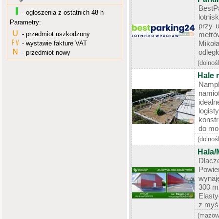
BestP
- ogłoszenia z ostatnich 48 h
lotni
Parametry:
przy u
- przedmiot uszkodzony
metró
Mikoł
- wystawie fakture VAT
odległo
- przedmiot nowy
(dolnoś
Hale
Namp
namio
ideal
logi
konst
do mon
(dolnoś
Hala/
Dlacz
Powi
wynaję
300 m
Elasty
z myśl
(mazow