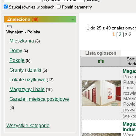
Szukaj również w opisach
Pomiń parametry
Znaleziono
(49)
1 do 25 z 49 znalezionyc
Wynajem - Polska
1
[
2
]
z 2
Mieszkania
(8)
Domy
(4)
Lista ogłoszeń
Sort
Pokoje
(5)
dod
Grunty i działki
(6)
Magaz
Poszu
Lokale użytkowe
(13)
Planu
firma
Magazyny i hale
(10)
roz
MAGA
Garaże i miejsca postojowe
Powie
(3)
prywat
(wielko
Magaz
Wszystkie kategorie
Indust
Wraz 