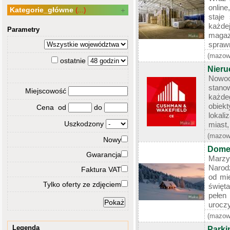
onlin
Kategorie_główne
(...)
staje
każd
Parametry
maga
sprawn
(mazow
ostatnie
Nier
Nowo
stano
Miejscowość
każde
obiek
Cena od
do
lokal
Uszkodzony
miast,
(mazow
Nowy
Domek
Gwarancja
Marz
Narod
Faktura VAT
od mi
Tylko oferty ze zdjęciem
święta
pełen
urocz
(mazow
Legenda
Parki