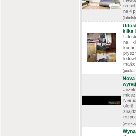
metro
na pob
na 4 pi
(lubelsk
Udost
kilka 
Udost
na ki
kuchn
prys
lodów
małżeń
(podkar
Nova 
wyna
Jeżel
miesz
Nieru
ofer
znajdz
rozpoc
(wielko
Wynaj