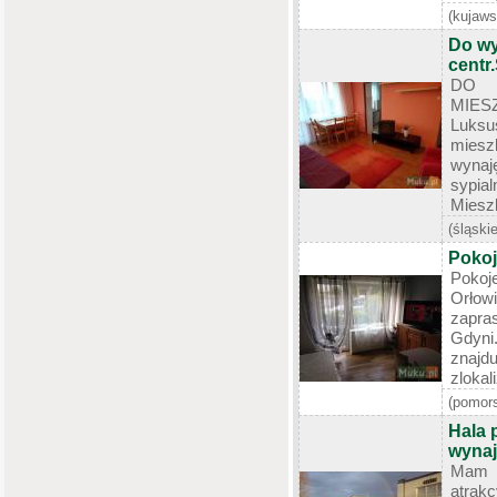
(kujaw
Do wy
centr
DO 
MIES
Luks
mies
wynaję
sypial
Mieszk
(śląskie
Pokoj
Pokoj
Orło
zapra
Gdyni
znajd
zloka
(pomors
Hala 
wynaj
Mam d
atrak