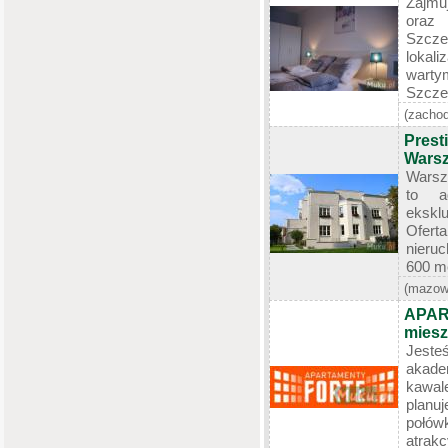
Zajmu
oraz 
Szcze
lokali
warty
Szczec
(zacho
Prest
Wars
Warsz
to a
ekskl
Ofert
nieru
600 m
(mazow
APAR
miesz
Jeste
akade
kawal
plan
połów
atrakc