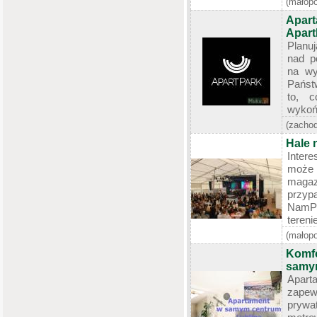
(małopo
Apart
Apart
Planu
nad p
na wy
Państ
to, c
wykoń
(zacho
Hale 
Inter
może 
mag
przyp
NamPla
terenie
(małopo
Komfo
samy
Apart
zapew
prywat