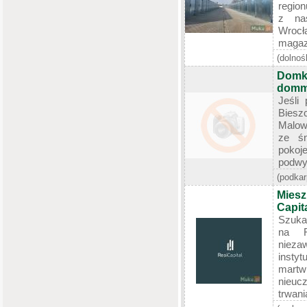
region
z na
Wrocł
magaz 
(dolnoś
Domki
domm
Jeśli
Bies
Malow
ze śn
pokoj
podwyż
(podkar
Miesz
Capit
Szuka
na R
niez
insty
martw
nieuc
trwania