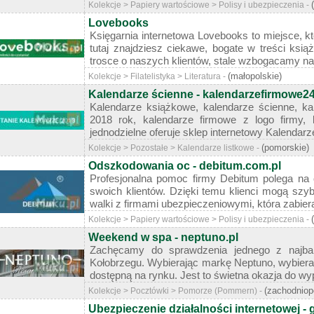
Kolekcje > Papiery wartościowe > Polisy i ubezpieczenia -
Lovebooks
Księgarnia internetowa Lovebooks to miejsce, 
tutaj znajdziesz ciekawe, bogate w treści ksi
trosce o naszych klientów, stale wzbogacamy nas
(małopolskie)
Kolekcje > Filatelistyka > Literatura -
Kalendarze ścienne - kalendarzefirmowe24
Kalendarze książkowe, kalendarze ścienne, ka
2018 rok, kalendarze firmowe z logo firmy, k
jednodzielne oferuje sklep internetowy Kalendarze
(pomorskie)
Kolekcje > Pozostałe > Kalendarze listkowe -
Odszkodowania oc - debitum.com.pl
Profesjonalna pomoc firmy Debitum polega n
swoich klientów. Dzięki temu klienci mogą szy
walki z firmami ubezpieczeniowymi, która zabiera n
Kolekcje > Papiery wartościowe > Polisy i ubezpieczenia -
Weekend w spa - neptuno.pl
Zachęcamy do sprawdzenia jednego z najbard
Kołobrzegu. Wybierając markę Neptuno, wybiera
dostępną na rynku. Jest to świetna okazja do wy
(zachodniop
Kolekcje > Pocztówki > Pomorze (Pommern) -
Ubezpieczenie działalności internetowej - 