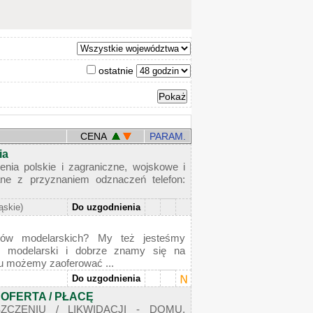
ostatnie
CENA
PARAM.
ia
enia polskie i zagraniczne, wojskowe i
ane z przyznaniem odznaczeń telefon:
ąskie)
Do uzgodnienia
riów modelarskich? My też jesteśmy
p modelarski i dobrze znamy się na
mu możemy zaoferować ...
Do uzgodnienia
 OFERTA / PŁACĘ
ZCZENIU / LIKWIDACJI - DOMU,