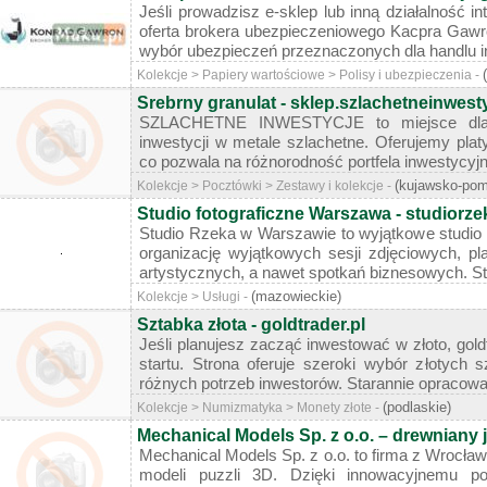
Jeśli prowadzisz e-sklep lub inną działalność i
oferta brokera ubezpieczeniowego Kacpra Gawro
wybór ubezpieczeń przeznaczonych dla handlu int
Kolekcje > Papiery wartościowe > Polisy i ubezpieczenia -
Srebrny granulat - sklep.szlachetneinwesty
SZLACHETNE INWESTYCJE to miejsce dla o
inwestycji w metale szlachetne. Oferujemy platy
co pozwala na różnorodność portfela inwestycyjn
(kujawsko-pom
Kolekcje > Pocztówki > Zestawy i kolekcje -
Studio fotograficzne Warszawa - studiorze
Studio Rzeka w Warszawie to wyjątkowe studio 
organizację wyjątkowych sesji zdjęciowych, p
artystycznych, a nawet spotkań biznesowych. Stu
(mazowieckie)
Kolekcje > Usługi -
Sztabka złota - goldtrader.pl
Jeśli planujesz zacząć inwestować w złoto, gold
startu. Strona oferuje szeroki wybór złotych
różnych potrzeb inwestorów. Starannie opracowan
(podlaskie)
Kolekcje > Numizmatyka > Monety złote -
Mechanical Models Sp. z o.o. – drewniany 
Mechanical Models Sp. z o.o. to firma z Wrocławi
modeli puzzli 3D. Dzięki innowacyjnemu po