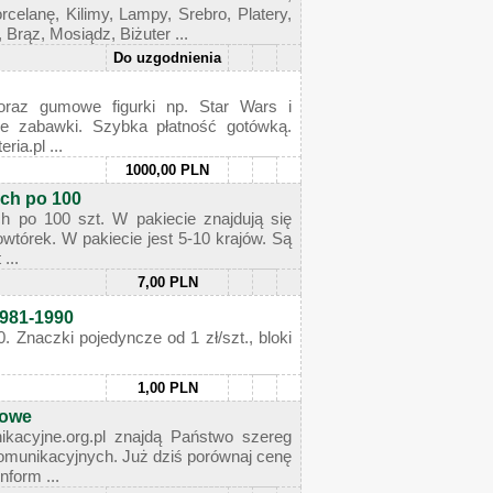
celanę, Kilimy, Lampy, Srebro, Platery,
 Brąz, Mosiądz, Biżuter ...
Do uzgodnienia
oraz gumowe figurki np. Star Wars i
zabawki. Szybka płatność gotówką.
ia.pl ...
1000,00 PLN
ach po 100
h po 100 szt. W pakiecie znajdują się
wtórek. W pakiecie jest 5-10 krajów. Są
...
7,00 PLN
1981-1990
. Znaczki pojedyncze od 1 zł/szt., bloki
1,00 PLN
kowe
ikacyjne.org.pl znajdą Państwo szereg
komunikacyjnych. Już dziś porównaj cenę
nform ...