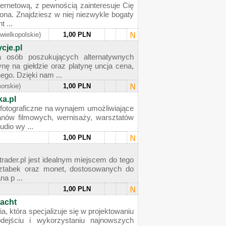
nternetową, z pewnością zainteresuje Cię
na. Znajdziesz w niej niezwykle bogaty
 ...
(wielkopolskie)
1,00 PLN
cje.pl
sób poszukujących alternatywnych
nę na giełdzie oraz platynę uncja cena,
ego. Dzięki nam ...
orskie)
1,00 PLN
ka.pl
fotograficzne na wynajem umożliwiające
lanów filmowych, wernisaży, warsztatów
dio wy ...
1,00 PLN
trader.pl jest idealnym miejscem do tego
 sztabek oraz monet, dostosowanych do
a p ...
1,00 PLN
jacht
a, która specjalizuje się w projektowaniu
dejściu i wykorzystaniu najnowszych