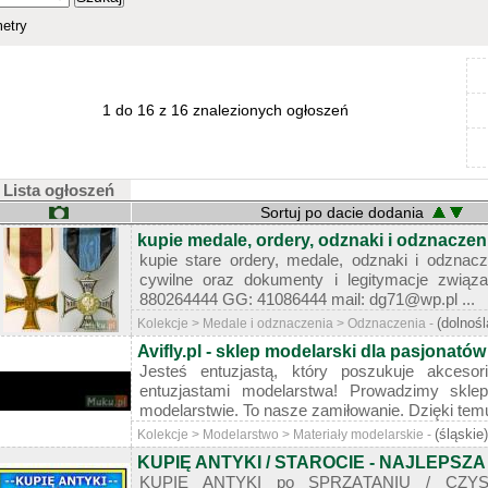
etry
1 do 16 z 16 znalezionych ogłoszeń
Lista ogłoszeń
Sortuj po dacie dodania
kupie medale, ordery, odznaki i odznaczen
kupie stare ordery, medale, odznaki i odznacz
cywilne oraz dokumenty i legitymacje związ
880264444 GG: 41086444 mail: dg71@wp.pl ...
(dolnośl
Kolekcje > Medale i odznaczenia > Odznaczenia -
Avifly.pl - sklep modelarski dla pasjonatów
Jesteś entuzjastą, który poszukuje akceso
entuzjastami modelarstwa! Prowadzimy skle
modelarstwie. To nasze zamiłowanie. Dzięki te
(śląskie)
Kolekcje > Modelarstwo > Materiały modelarskie -
KUPIĘ ANTYKI / STAROCIE - NAJLEPSZA
KUPIĘ ANTYKI po SPRZĄTANIU / CZYS