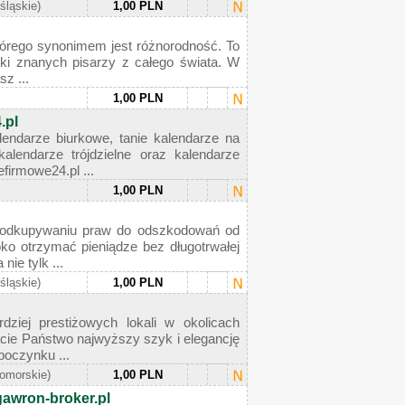
(śląskie)
1,00 PLN
którego synonimem jest różnorodność. To
ążki znanych pisarzy z całego świata. W
z ...
1,00 PLN
.pl
lendarze biurkowe, tanie kalendarze na
alendarze trójdzielne oraz kalendarze
firmowe24.pl ...
1,00 PLN
a odkupywaniu praw do odszkodowań od
bko otrzymać pieniądze bez długotrwałej
ie tylk ...
(śląskie)
1,00 PLN
ziej prestiżowych lokali w okolicach
cie Państwo najwyższy szyk i elegancję
poczynku ...
omorskie)
1,00 PLN
gawron-broker.pl