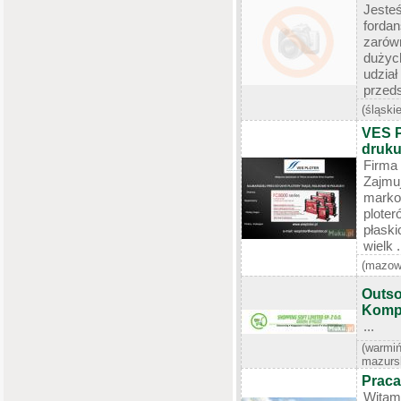
Jeste
forda
zarów
dużyc
udzi
przeds
(śląskie
VES P
druku
Firma
Zajm
marko
plote
płask
wielk .
(mazow
Outso
Komp
...
(warmi
mazurs
Praca
Witam