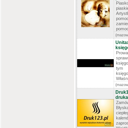
Piasko
piask
Artys
pomoc
zamie
pomocy
(mazow
Unita
księg
Prowad
spra
księgo
tym 
księgo
Właśni
(mazow
Druk1
druka
Zamó
Błyska
ciepłe
kalen
zapros