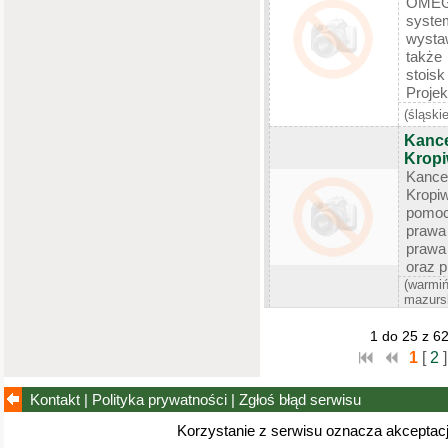
OMEGA
syste
wysta
także
stoi
Projek
(śląskie
Kance
Kropi
Kanc
Kropi
pomoc
prawa
prawa
oraz p
(warmi
mazurs
1 do 25 z 6
1
[
2
]
Kontakt
|
Polityka prywatności
|
Zgłoś błąd
serwisu
Korzystanie z serwisu oznacza akceptac