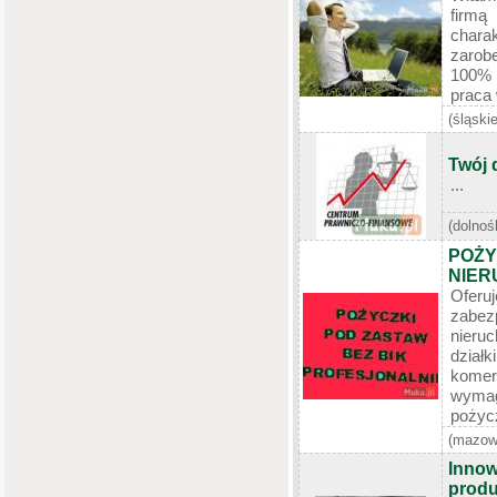
firm
chara
zarobe
100% 
praca 
(śląskie
Twój 
...
(dolnoś
POŻY
NIER
Ofer
zabe
nieru
dzia
komer
wyma
pożyc
(mazow
Innow
produ