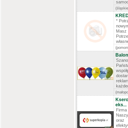
samoch
(śląskie
KRED
* Potr
nowym
Masz 
Potrz
własnej
(pomors
Balon
Szano
Państ
współp
dosta
rekla
każdeg
(małopo
Ksero
eks...
Firma
Naszy
oraz 
efekt