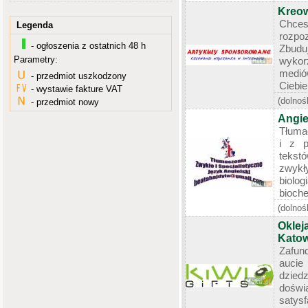
Kreow
Chces
Legenda
rozpo
- ogłoszenia z ostatnich 48 h
Zbudu
Parametry:
wykor
medió
- przedmiot uszkodzony
Ciebie
- wystawie fakture VAT
(dolnoś
- przedmiot nowy
Angie
Tłumac
i z p
tekst
zwykł
biolo
bioche
(dolnoś
Okle
Katow
Zafun
auci
dziedz
dośw
satys