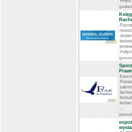
Wejdź 
(podlas
Księg
Rach
Pozn
nowoc
Jestem
dośw
prowa
małych
(pomors
Sporz
Praw
Kance
Posi
zakr
fach
forma
testam
...
(dolnoś
expoz
wyst