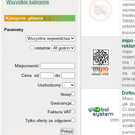
Wszystkie kategorie
nami
wyst
trwał
Kategorie_główne
(...)
Stela
polskie
Parametry
(łódzkie
mipo -
rekla
ostatnie
mipo 
mater
ma p
Miejscowość
doświ
na s
Cena od
do
pracuj
Uszkodzony
(mazow
Dofin
Nowy
Masz p
Gwarancja
jak po
Ci sta
Faktura VAT
przed
pomoc
Tylko oferty ze zdjęciem
środki 
(zacho