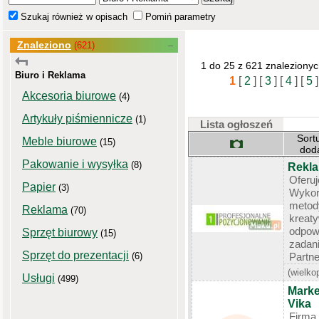
Szukaj również w opisach
Pomiń parametry
Znaleziono
(621)
1 do 25 z 621 znaleziony
Biuro i Reklama
1
[
2
]
[
3
]
[
4
]
[
5
]
Akcesoria biurowe
(4)
Artykuły piśmiennicze
(1)
Lista ogłoszeń
Sort
Meble biurowe
(15)
dod
Pakowanie i wysyłka
(8)
Rekla
Oferu
Papier
(3)
Wykor
meto
Reklama
(70)
kre
odpow
Sprzęt biurowy
(15)
zada
Sprzęt do prezentacji
(6)
Partne
(wielko
Usługi
(499)
Marke
Vika
Firma 