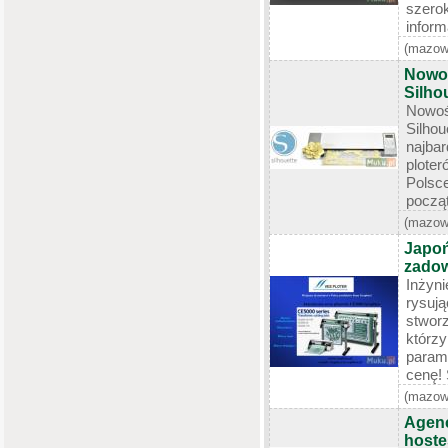
szero
inform
(mazow
Nowoś
Silh
Nowoś
Silhou
najb
plote
Polsce
począt
(mazow
Japoń
zadow
Inżyni
rysuj
stwor
którz
param
cenę! 
(mazow
Agen
hoste