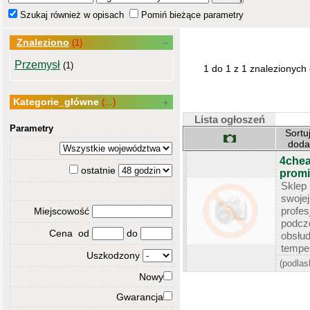
Szukaj również w opisach
Pomiń bieżące parametry
Znaleziono
(1)
Przemysł
(1)
1 do 1 z 1 znalezionych
Kategorie_główne
(...)
Lista ogłoszeń
Parametry
Sortu
dod
4chea
ostatnie
promi
Sklep
swoj
profe
Miejscowość
podcz
Cena od
do
obsłu
temper
Uszkodzony
(podlas
Nowy
Gwarancja